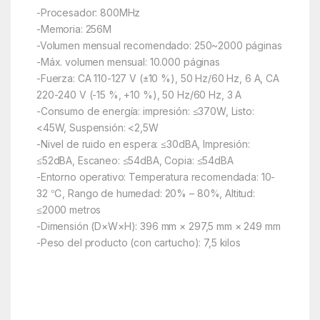
-Procesador: 800MHz
-Memoria: 256M
-Volumen mensual recomendado: 250~2000 páginas
-Máx. volumen mensual: 10.000 páginas
-Fuerza: CA 110-127 V (±10 %), 50 Hz/60 Hz, 6 A, CA
220-240 V (-15 %, +10 %), 50 Hz/60 Hz, 3 A
-Consumo de energía: impresión: ≤370W, Listo:
<45W, Suspensión: <2,5W
-Nivel de ruido en espera: ≤30dBA, Impresión:
≤52dBA, Escaneo: ≤54dBA, Copia: ≤54dBA
-Entorno operativo: Temperatura recomendada: 10-
32 ℃, Rango de humedad: 20% – 80%, Altitud:
≤2000 metros
-Dimensión (D×W×H): 396 mm × 297,5 mm × 249 mm
-Peso del producto (con cartucho): 7,5 kilos