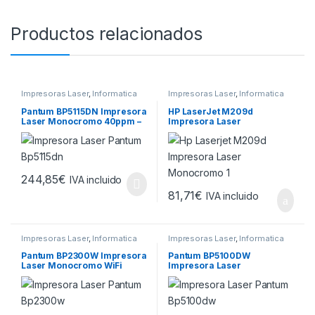
Productos relacionados
Impresoras Laser
,
Informatica
Impresoras Laser
,
Informatica
Pantum BP5115DN Impresora
HP LaserJet M209d
Laser Monocromo 40ppm –
Impresora Laser
Duplex Automatico
Monocromo Duplex 29ppm
244,85
€
IVA incluido
81,71
€
IVA incluido
Impresoras Laser
,
Informatica
Impresoras Laser
,
Informatica
Pantum BP2300W Impresora
Pantum BP5100DW
Laser Monocromo WiFi
Impresora Laser
22ppm
Monocromo 40ppm – WiFi –
Duplex Automatico