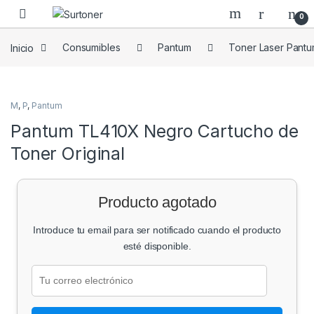
Skip to navigation
Skip to content
0
Inicio
Consumibles
Pantum
Toner Laser Pant
M
,
P
,
Pantum
Pantum TL410X Negro Cartucho de
Toner Original
Producto agotado
Introduce tu email para ser notificado cuando el producto
esté disponible.