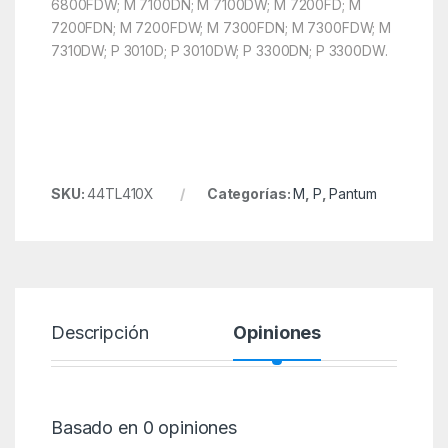
6800FDW; M 7100DN; M 7100DW; M 7200FD; M
7200FDN; M 7200FDW; M 7300FDN; M 7300FDW; M
7310DW; P 3010D; P 3010DW; P 3300DN; P 3300DW.
SKU:
44TL410X
Categorías:
M
,
P
,
Pantum
Descripción
Opiniones
Basado en 0 opiniones