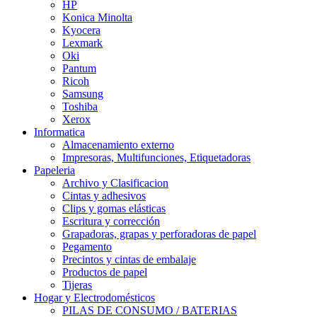
HP
Konica Minolta
Kyocera
Lexmark
Oki
Pantum
Ricoh
Samsung
Toshiba
Xerox
Informatica
Almacenamiento externo
Impresoras, Multifunciones, Etiquetadoras
Papeleria
Archivo y Clasificacion
Cintas y adhesivos
Clips y gomas elásticas
Escritura y corrección
Grapadoras, grapas y perforadoras de papel
Pegamento
Precintos y cintas de embalaje
Productos de papel
Tijeras
Hogar y Electrodomésticos
PILAS DE CONSUMO / BATERIAS