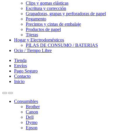
Clips y gomas elásticas
Escritura y corrección
Grapadoras, grapas y perforadoras de papel
Pegamento
Precintos y cintas de embalaje
Productos de papel
Tijeras
Hogar y Electrodomésticos
PILAS DE CONSUMO / BATERIAS
Ocio / Tiempo Libre
Tienda
Envíos
Pago Seguro
Contacto
Inicio
Consumibles
Brother
Canon
Dell
Dymo
Epson