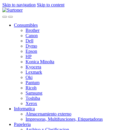
Skip to navigation
Skip to content
Consumibles
Brother
Canon
Dell
Dymo
Epson
HP
Konica Minolta
Kyocera
Lexmark
Oki
Pantum
Ricoh
Samsung
Toshiba
Xerox
Informatica
Almacenamiento externo
Impresoras, Multifunciones, Etiquetadoras
Papeleria
Archivo y Clasificacion