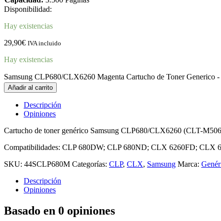
Disponibilidad:
Hay existencias
29,90
€
IVA incluido
Hay existencias
Samsung CLP680/CLX6260 Magenta Cartucho de Toner Generico
Añadir al carrito
Descripción
Opiniones
Cartucho de toner genérico Samsung CLP680/CLX6260 (CLT-M50
Compatibilidades: CLP 680DW; CLP 680ND; CLX 6260FD; CLX
SKU:
44SCLP680M
Categorías:
CLP
,
CLX
,
Samsung
Marca:
Genér
Descripción
Opiniones
Basado en 0 opiniones