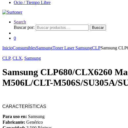
Ocio / Tiempo Libre
Search
Buscar por:
Buscar
0
Inicio
Consumibles
Samsung
Toner Laser Samsung
CLP
Samsung CLP6
CLP
,
CLX
,
Samsung
Samsung CLP680/CLX6260 Mage
M506L/CLT-M506S/SU305A/S
CARACTERÍSTICAS
Para uso en:
Samsung
Fabricante:
Genérico
Capacidad:
3.500 Páginas