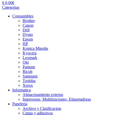
0
0,00
€
Categorias
Consumibles
Brother
Canon
Dell
Dymo
Epson
HP
Konica Minolta
Kyocera
Lexmark
Oki
Pantum
Ricoh
Samsung
Toshiba
Xerox
Informatica
Almacenamiento externo
Impresoras, Multifunciones, Etiquetadoras
Papeleria
Archivo y Clasificacion
Cintas y adhesivos