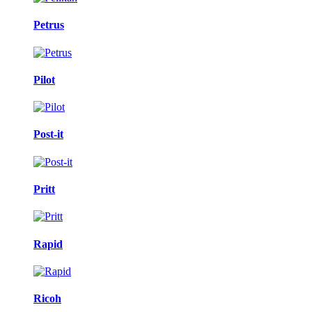
Petrus
Pilot
Post-it
Pritt
Rapid
Ricoh