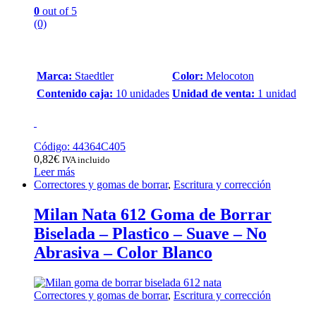
0
out of 5
(0)
Marca:
Staedtler
Color:
Melocoton
Contenido caja:
10 unidades
Unidad de venta:
1 unidad
Código: 44364C405
0,82
€
IVA incluido
Leer más
Correctores y gomas de borrar
,
Escritura y corrección
Milan Nata 612 Goma de Borrar
Biselada – Plastico – Suave – No
Abrasiva – Color Blanco
Correctores y gomas de borrar
,
Escritura y corrección