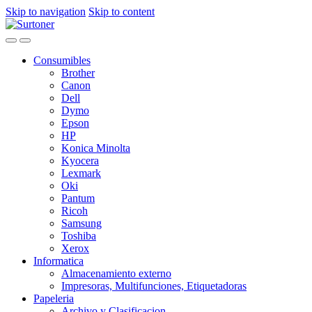
Skip to navigation
Skip to content
Consumibles
Brother
Canon
Dell
Dymo
Epson
HP
Konica Minolta
Kyocera
Lexmark
Oki
Pantum
Ricoh
Samsung
Toshiba
Xerox
Informatica
Almacenamiento externo
Impresoras, Multifunciones, Etiquetadoras
Papeleria
Archivo y Clasificacion