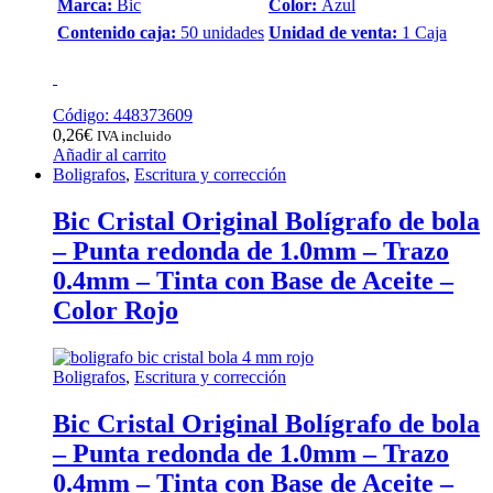
Marca:
Bic
Color:
Azul
Contenido caja:
50 unidades
Unidad de venta:
1 Caja
Código: 448373609
0,26
€
IVA incluido
Añadir al carrito
Boligrafos
,
Escritura y corrección
Bic Cristal Original Bolígrafo de bola
– Punta redonda de 1.0mm – Trazo
0.4mm – Tinta con Base de Aceite –
Color Rojo
Boligrafos
,
Escritura y corrección
Bic Cristal Original Bolígrafo de bola
– Punta redonda de 1.0mm – Trazo
0.4mm – Tinta con Base de Aceite –