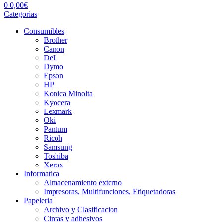
0
0,00
€
Categorias
Consumibles
Brother
Canon
Dell
Dymo
Epson
HP
Konica Minolta
Kyocera
Lexmark
Oki
Pantum
Ricoh
Samsung
Toshiba
Xerox
Informatica
Almacenamiento externo
Impresoras, Multifunciones, Etiquetadoras
Papeleria
Archivo y Clasificacion
Cintas y adhesivos