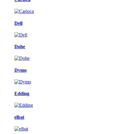
Dell
Dohe
Dymo
Edding
elbat