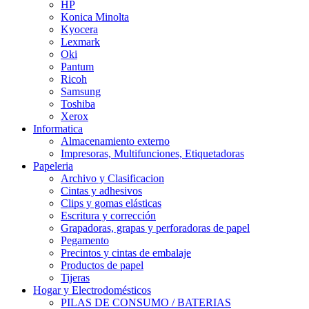
HP
Konica Minolta
Kyocera
Lexmark
Oki
Pantum
Ricoh
Samsung
Toshiba
Xerox
Informatica
Almacenamiento externo
Impresoras, Multifunciones, Etiquetadoras
Papeleria
Archivo y Clasificacion
Cintas y adhesivos
Clips y gomas elásticas
Escritura y corrección
Grapadoras, grapas y perforadoras de papel
Pegamento
Precintos y cintas de embalaje
Productos de papel
Tijeras
Hogar y Electrodomésticos
PILAS DE CONSUMO / BATERIAS