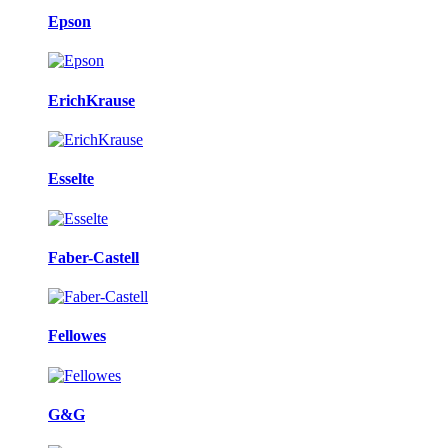
Epson
ErichKrause
Esselte
Faber-Castell
Fellowes
G&G