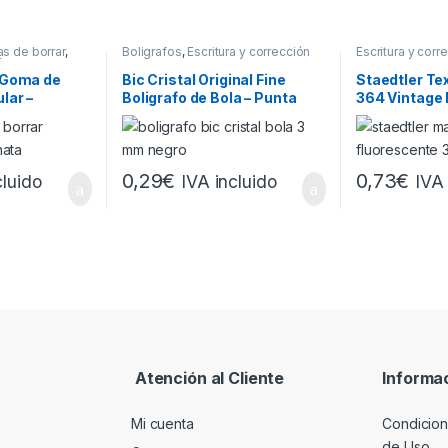
s de borrar
,
Boligrafos
,
Escritura y corrección
Escritura y corr
ón
y Subrayadores
 Goma de
Bic Cristal Original Fine
Staedtler Te
lar –
Boligrafo de Bola – Punta
364 Vintage
e – No
Redonda de 0.8mm – Trazo
Fluorescente
r Blanco
de 0.30mm – Tinta con Base
Biselada – Tr
de Aceite – Translucido –
5mm – Tinta 
Color Negro
Agua – Color
0,29
€
0,73
€
cluido
IVA incluido
IVA 
Atención al Cliente
Informa
Mi cuenta
Condicion
de Uso