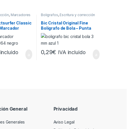
ección
,
Marcadores
Boligrafos
,
Escritura y corrección
xtsurfer Classic
Bic Cristal Original Fine
 Marcador
Boligrafo de Bola – Punta
 – Punta
Redonda de 0.8mm – Trazo
azo entre 1 –
de 0.30mm – Tinta con Base
con Base de
de Aceite – Translucido –
 Negro
Color Azul
0,29
€
incluido
IVA incluido
ción General
Privacidad
es Generales
Aviso Legal