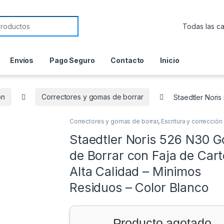
or:
Envíos
Pago Seguro
Contacto
Inicio
ón
Correctores y gomas de borrar
Staedtler Noris
Correctores y gomas de borrar
,
Escritura y corrección
Staedtler Noris 526 N30 
de Borrar con Faja de Cart
Alta Calidad – Minimos
Residuos – Color Blanco
Producto agotado