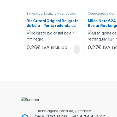
Boligrafos
,
Escritura y corrección
Correctores y goma
Escritura y correcci
Bic Cristal Original Boligrafo
Milan Nata 624
de bola – Punta redonda de
Borrar Rectangu
1.0mm – Trazo 0.4mm –
Plastico – Suav
Tinta con Base de Aceite –
Abrasiva – Colo
Color Negro
0,26
€
0,27
€
IVA incluido
IVA in
Brands Carousel
Si tiene alguna consulta, ¡llamenos!
955 310 940 - 614 144 277