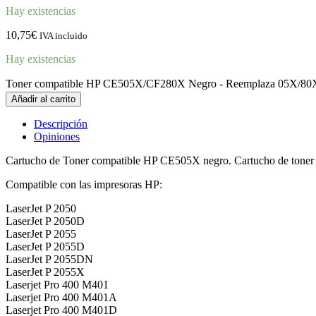
Hay existencias
10,75
€
IVA incluido
Hay existencias
Toner compatible HP CE505X/CF280X Negro - Reemplaza 05X/80X
Añadir al carrito
Descripción
Opiniones
Cartucho de Toner compatible HP CE505X negro. Cartucho de tone
Compatible con las impresoras HP:
LaserJet P 2050
LaserJet P 2050D
LaserJet P 2055
LaserJet P 2055D
LaserJet P 2055DN
LaserJet P 2055X
Laserjet Pro 400 M401
Laserjet Pro 400 M401A
Laserjet Pro 400 M401D