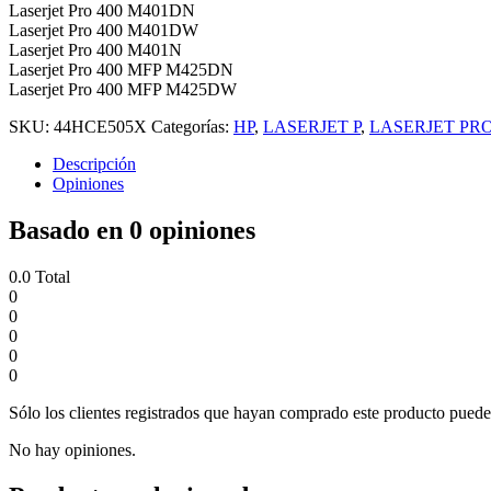
Laserjet Pro 400 M401DN
Laserjet Pro 400 M401DW
Laserjet Pro 400 M401N
Laserjet Pro 400 MFP M425DN
Laserjet Pro 400 MFP M425DW
SKU:
44HCE505X
Categorías:
HP
,
LASERJET P
,
LASERJET PR
Descripción
Opiniones
Basado en 0 opiniones
0.0
Total
0
0
0
0
0
Sólo los clientes registrados que hayan comprado este producto puede
No hay opiniones.