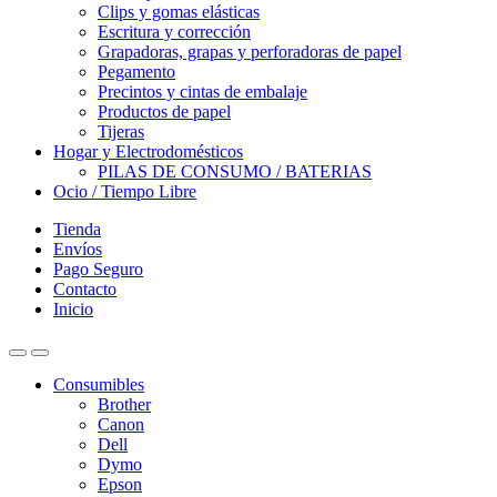
Clips y gomas elásticas
Escritura y corrección
Grapadoras, grapas y perforadoras de papel
Pegamento
Precintos y cintas de embalaje
Productos de papel
Tijeras
Hogar y Electrodomésticos
PILAS DE CONSUMO / BATERIAS
Ocio / Tiempo Libre
Tienda
Envíos
Pago Seguro
Contacto
Inicio
Consumibles
Brother
Canon
Dell
Dymo
Epson