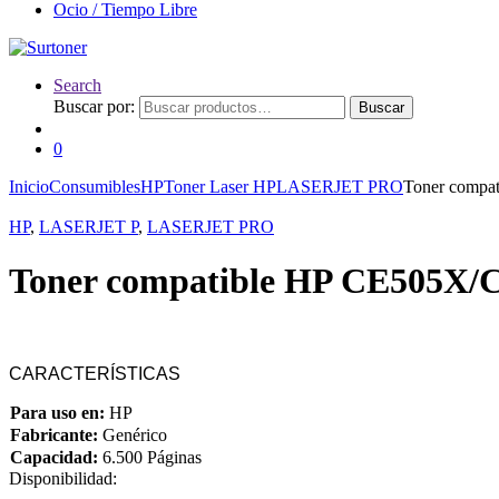
Ocio / Tiempo Libre
Search
Buscar por:
Buscar
0
Inicio
Consumibles
HP
Toner Laser HP
LASERJET PRO
Toner compa
HP
,
LASERJET P
,
LASERJET PRO
Toner compatible HP CE505X/
CARACTERÍSTICAS
Para uso en:
HP
Fabricante:
Genérico
Capacidad:
6.500 Páginas
Disponibilidad: