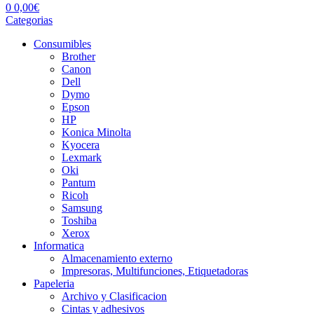
0
0,00
€
Categorias
Consumibles
Brother
Canon
Dell
Dymo
Epson
HP
Konica Minolta
Kyocera
Lexmark
Oki
Pantum
Ricoh
Samsung
Toshiba
Xerox
Informatica
Almacenamiento externo
Impresoras, Multifunciones, Etiquetadoras
Papeleria
Archivo y Clasificacion
Cintas y adhesivos