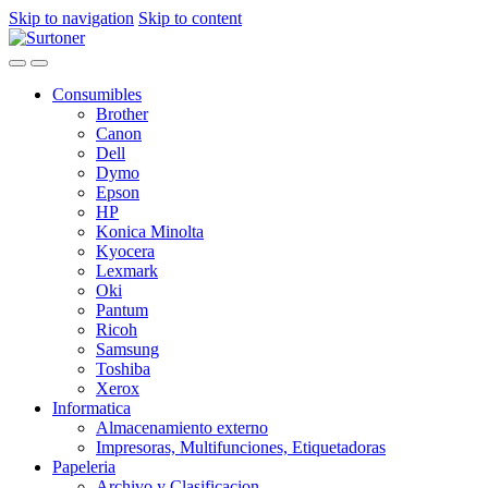
Skip to navigation
Skip to content
Consumibles
Brother
Canon
Dell
Dymo
Epson
HP
Konica Minolta
Kyocera
Lexmark
Oki
Pantum
Ricoh
Samsung
Toshiba
Xerox
Informatica
Almacenamiento externo
Impresoras, Multifunciones, Etiquetadoras
Papeleria
Archivo y Clasificacion