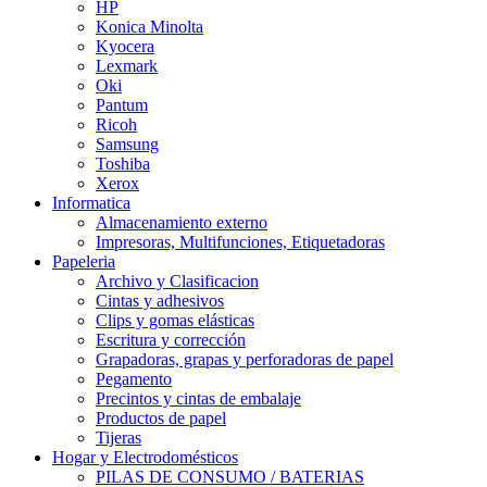
HP
Konica Minolta
Kyocera
Lexmark
Oki
Pantum
Ricoh
Samsung
Toshiba
Xerox
Informatica
Almacenamiento externo
Impresoras, Multifunciones, Etiquetadoras
Papeleria
Archivo y Clasificacion
Cintas y adhesivos
Clips y gomas elásticas
Escritura y corrección
Grapadoras, grapas y perforadoras de papel
Pegamento
Precintos y cintas de embalaje
Productos de papel
Tijeras
Hogar y Electrodomésticos
PILAS DE CONSUMO / BATERIAS