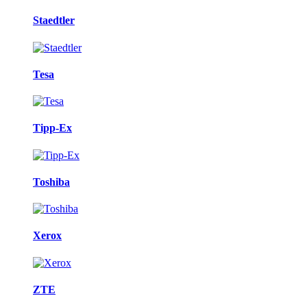
Staedtler
Tesa
Tipp-Ex
Toshiba
Xerox
ZTE