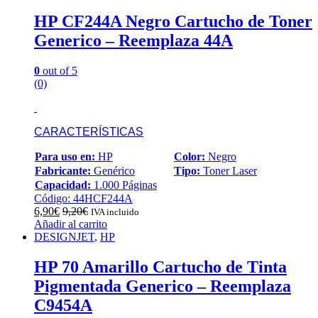
HP CF244A Negro Cartucho de Toner
Generico – Reemplaza 44A
0
out of 5
(0)
CARACTERÍSTICAS
Para uso en:
HP
Color:
Negro
Fabricante:
Genérico
Tipo:
Toner Laser
Capacidad:
1.000 Páginas
Código: 44HCF244A
6,90
€
9,20
€
IVA incluido
Añadir al carrito
DESIGNJET
,
HP
HP 70 Amarillo Cartucho de Tinta
Pigmentada Generico – Reemplaza
C9454A