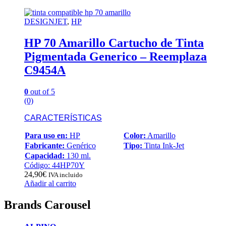
DESIGNJET
,
HP
HP 70 Amarillo Cartucho de Tinta
Pigmentada Generico – Reemplaza
C9454A
0
out of 5
(0)
CARACTERÍSTICAS
Para uso en:
HP
Color:
Amarillo
Fabricante:
Genérico
Tipo:
Tinta Ink-Jet
Capacidad:
130 ml.
Código: 44HP70Y
24,90
€
IVA incluido
Añadir al carrito
Brands Carousel