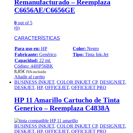
Remanufacturado – Reemplaza
C6656AE/C6656GE
0
out of 5
(0)
CARACTERÍSTICAS
Para uso en:
HP
Color:
Negro
Fabricante:
Genérico
Tipo:
Tinta Ink-Jet
Capacidad:
22 ml.
Código: 44HP56BK
8,85
€
IVA incluido
Añadir al carrito
BUSINESS INKJET
,
COLOR INKJET CP
,
DESIGNJET
,
DESKJET
,
HP
,
OFFICEJET
,
OFFICEJET PRO
HP 11 Amarillo Cartucho de Tinta
Generico – Reemplaza C4838A
BUSINESS INKJET
,
COLOR INKJET CP
,
DESIGNJET
,
DESKJET
,
HP
,
OFFICEJET
,
OFFICEJET PRO