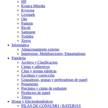
HP
Konica Minolta
Kyocera
Lexmark
Oki
Pantum
Ricoh
Samsung
Toshiba
Xerox
Informatica
Almacenamiento externo
Impresoras, Multifunciones, Etiquetadoras
Papeleria
Archivo y Clasificacion
Cintas y adhesivos
Clips y gomas elásticas
Escritura y corrección
Grapadoras, grapas y perforadoras de papel
Pegamento
Precintos y cintas de embalaje
Productos de papel
Tijeras
Hogar y Electrodomésticos
PILAS DE CONSUMO / BATERIAS