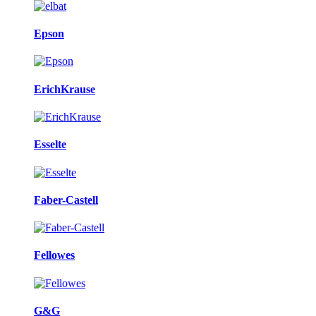
Epson
ErichKrause
Esselte
Faber-Castell
Fellowes
G&G