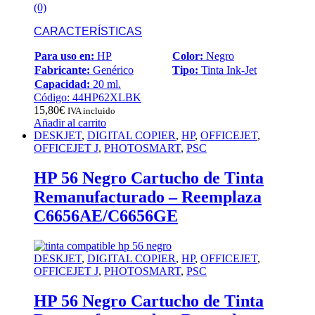
(0)
CARACTERÍSTICAS
Para uso en:
HP
Color:
Negro
Fabricante:
Genérico
Tipo:
Tinta Ink-Jet
Capacidad:
20 ml.
Código: 44HP62XLBK
15,80
€
IVA incluido
Añadir al carrito
DESKJET
,
DIGITAL COPIER
,
HP
,
OFFICEJET
,
OFFICEJET J
,
PHOTOSMART
,
PSC
HP 56 Negro Cartucho de Tinta
Remanufacturado – Reemplaza
C6656AE/C6656GE
DESKJET
,
DIGITAL COPIER
,
HP
,
OFFICEJET
,
OFFICEJET J
,
PHOTOSMART
,
PSC
HP 56 Negro Cartucho de Tinta