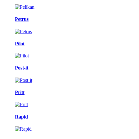
Petrus
Pilot
Post-it
Pritt
Rapid