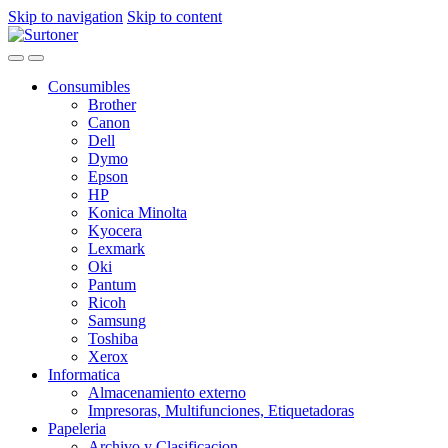
Skip to navigation
Skip to content
Consumibles
Brother
Canon
Dell
Dymo
Epson
HP
Konica Minolta
Kyocera
Lexmark
Oki
Pantum
Ricoh
Samsung
Toshiba
Xerox
Informatica
Almacenamiento externo
Impresoras, Multifunciones, Etiquetadoras
Papeleria
Archivo y Clasificacion