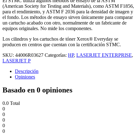
El STMC utiliza algunos métodos de ensayo de la ASTM
(American Society for Testing and Materials), como ASTM F1856,
para el rendimiento, y ASTM F 2036 para la densidad de imagen y
el fondo. Los métodos de ensayo sirven únicamente para comparar
un cartucho acabado con otro, normalmente de un fabricante de
equipos originales. No mide los componentes.
Los cilindros y los cartuchos de tóner Xerox® Everyday se
producen en centros que cuentan con la certificación STMC.
SKU:
44006R03627
Categorías:
HP
,
LASERJET ENTERPRISE
,
LASERJET P
Descripción
Opiniones
Basado en 0 opiniones
0.0
Total
0
0
0
0
0