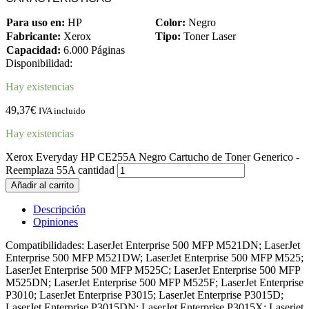
Para uso en:
HP
Color:
Negro
Fabricante:
Xerox
Tipo:
Toner Laser
Capacidad:
6.000 Páginas
Disponibilidad:
Hay existencias
49,37
€
IVA incluido
Hay existencias
Xerox Everyday HP CE255A Negro Cartucho de Toner Generico -
Reemplaza 55A cantidad
Añadir al carrito
Descripción
Opiniones
Compatibilidades: LaserJet Enterprise 500 MFP M521DN; LaserJet
Enterprise 500 MFP M521DW; LaserJet Enterprise 500 MFP M525;
LaserJet Enterprise 500 MFP M525C; LaserJet Enterprise 500 MFP
M525DN; LaserJet Enterprise 500 MFP M525F; LaserJet Enterprise
P3010; LaserJet Enterprise P3015; LaserJet Enterprise P3015D;
LaserJet Enterprise P3015DN; LaserJet Enterprise P3015X; Laserjet