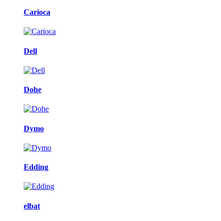
Carioca
Dell
Dohe
Dymo
Edding
elbat