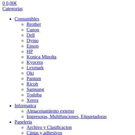
0
0,00
€
Categorias
Consumibles
Brother
Canon
Dell
Dymo
Epson
HP
Konica Minolta
Kyocera
Lexmark
Oki
Pantum
Ricoh
Samsung
Toshiba
Xerox
Informatica
Almacenamiento externo
Impresoras, Multifunciones, Etiquetadoras
Papeleria
Archivo y Clasificacion
Cintas y adhesivos