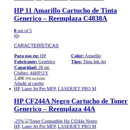
HP 11 Amarillo Cartucho de Tinta
Generico – Reemplaza C4838A
0
out of 5
(0)
CARACTERÍSTICAS
Para uso en:
HP
Color:
Amarillo
Fabricante:
Genérico
Tipo:
Tinta Ink-Jet
Capacidad:
28 ml.
Código: 44HP11Y
2,40
€
IVA incluido
Añadir al carrito
HP
,
Laser Jet Pro MFP
,
LASERJET PRO M
HP CF244A Negro Cartucho de Toner
Generico – Reemplaza 44A
-
25%
HP
,
Laser Jet Pro MFP
,
LASERJET PRO M