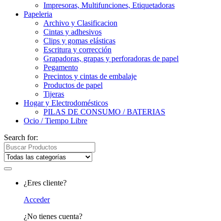
Impresoras, Multifunciones, Etiquetadoras
Papeleria
Archivo y Clasificacion
Cintas y adhesivos
Clips y gomas elásticas
Escritura y corrección
Grapadoras, grapas y perforadoras de papel
Pegamento
Precintos y cintas de embalaje
Productos de papel
Tijeras
Hogar y Electrodomésticos
PILAS DE CONSUMO / BATERIAS
Ocio / Tiempo Libre
Search for:
¿Eres cliente?
Acceder
¿No tienes cuenta?