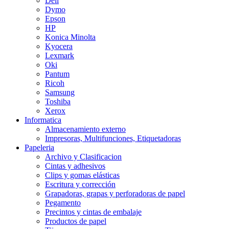
Dell
Dymo
Epson
HP
Konica Minolta
Kyocera
Lexmark
Oki
Pantum
Ricoh
Samsung
Toshiba
Xerox
Informatica
Almacenamiento externo
Impresoras, Multifunciones, Etiquetadoras
Papeleria
Archivo y Clasificacion
Cintas y adhesivos
Clips y gomas elásticas
Escritura y corrección
Grapadoras, grapas y perforadoras de papel
Pegamento
Precintos y cintas de embalaje
Productos de papel