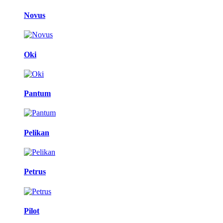
Novus
Oki
Pantum
Pelikan
Petrus
Pilot