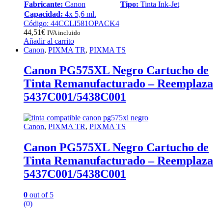
Fabricante:
Canon
Tipo:
Tinta Ink-Jet
Capacidad:
4x 5,6 ml.
Código: 44CCLI581OPACK4
44,51
€
IVA incluido
Añadir al carrito
Canon
,
PIXMA TR
,
PIXMA TS
Canon PG575XL Negro Cartucho de
Tinta Remanufacturado – Reemplaza
5437C001/5438C001
Canon
,
PIXMA TR
,
PIXMA TS
Canon PG575XL Negro Cartucho de
Tinta Remanufacturado – Reemplaza
5437C001/5438C001
0
out of 5
(0)