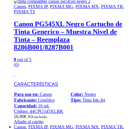
Canon
,
PIXMA IP
,
PIXMA MG
,
PIXMA MX
,
PIXMA TR
,
PIXMA TS
Canon PG545XL Negro Cartucho de
Tinta Generico – Muestra Nivel de
Tinta – Reemplaza
8286B001/8287B001
0
out of 5
(0)
CARACTERÍSTICAS
Para uso en:
Canon
Color:
Negro
Fabricante:
Genérico
Tipo:
Tinta Ink-Jet
Capacidad:
16 ml.
Código: 44CPG545XLBK
16,90
€
IVA incluido
Añadir al carrito
Canon
,
PIXMA IP
,
PIXMA MG
,
PIXMA MX
,
PIXMA TR
,