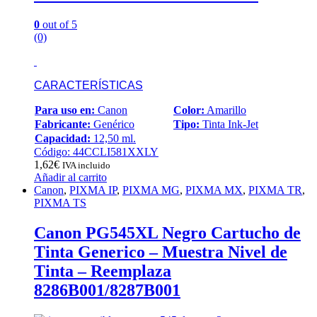
0
out of 5
(0)
CARACTERÍSTICAS
Para uso en:
Canon
Color:
Amarillo
Fabricante:
Genérico
Tipo:
Tinta Ink-Jet
Capacidad:
12,50 ml.
Código: 44CCLI581XXLY
1,62
€
IVA incluido
Añadir al carrito
Canon
,
PIXMA IP
,
PIXMA MG
,
PIXMA MX
,
PIXMA TR
,
PIXMA TS
Canon PG545XL Negro Cartucho de
Tinta Generico – Muestra Nivel de
Tinta – Reemplaza
8286B001/8287B001