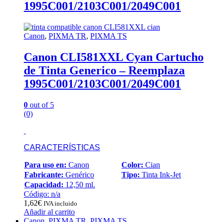
1995C001/2103C001/2049C001
Canon
,
PIXMA TR
,
PIXMA TS
Canon CLI581XXL Cyan Cartucho
de Tinta Generico – Reemplaza
1995C001/2103C001/2049C001
0
out of 5
(0)
CARACTERÍSTICAS
Para uso en:
Canon
Color:
Cian
Fabricante:
Genérico
Tipo:
Tinta Ink-Jet
Capacidad:
12,50 ml.
Código: n/a
1,62
€
IVA incluido
Añadir al carrito
Canon
,
PIXMA TR
,
PIXMA TS