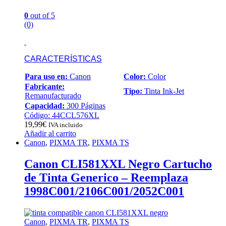
0
out of 5
(0)
CARACTERÍSTICAS
Para uso en:
Canon
Color:
Color
Fabricante:
Tipo:
Tinta Ink-Jet
Remanufacturado
Capacidad:
300 Páginas
Código: 44CCL576XL
19,99
€
IVA incluido
Añadir al carrito
Canon
,
PIXMA TR
,
PIXMA TS
Canon CLI581XXL Negro Cartucho
de Tinta Generico – Reemplaza
1998C001/2106C001/2052C001
Canon
,
PIXMA TR
,
PIXMA TS