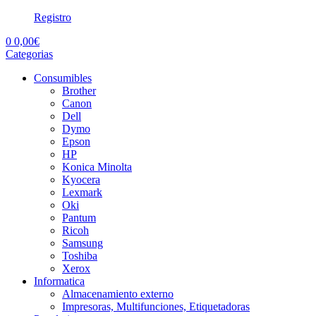
Registro
0
0,00
€
Categorias
Consumibles
Brother
Canon
Dell
Dymo
Epson
HP
Konica Minolta
Kyocera
Lexmark
Oki
Pantum
Ricoh
Samsung
Toshiba
Xerox
Informatica
Almacenamiento externo
Impresoras, Multifunciones, Etiquetadoras