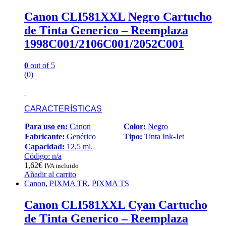
Canon CLI581XXL Negro Cartucho
de Tinta Generico – Reemplaza
1998C001/2106C001/2052C001
0
out of 5
(0)
CARACTERÍSTICAS
Para uso en:
Canon
Color:
Negro
Fabricante:
Genérico
Tipo:
Tinta Ink-Jet
Capacidad:
12,5 ml.
Código: n/a
1,62
€
IVA incluido
Añadir al carrito
Canon
,
PIXMA TR
,
PIXMA TS
Canon CLI581XXL Cyan Cartucho
de Tinta Generico – Reemplaza