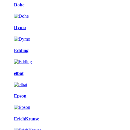
Dohe
Dymo
Edding
elbat
Epson
ErichKrause