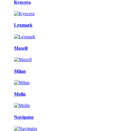
Kyocera
Lexmark
Maxell
Milan
Molin
Navigator