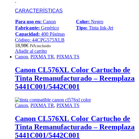
CARACTERÍSTICAS
Para uso en:
Canon
Color:
Negro
Fabricante:
Genérico
Tipo:
Tinta Ink-Jet
Capacidad:
400 Páginas
Código: 44CPG575XLB
18,98
€
IVA incluido
Añadir al carrito
Canon
,
PIXMA TR
,
PIXMA TS
Canon CL576XL Color Cartucho de
Tinta Remanufacturado – Reemplaza
5441C001/5442C001
Canon
,
PIXMA TR
,
PIXMA TS
Canon CL576XL Color Cartucho de
Tinta Remanufacturado – Reemplaza
5441C001/5442C001