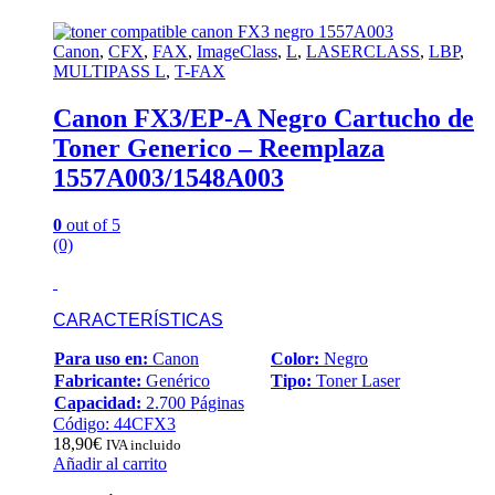
Canon
,
CFX
,
FAX
,
ImageClass
,
L
,
LASERCLASS
,
LBP
,
MULTIPASS L
,
T-FAX
Canon FX3/EP-A Negro Cartucho de
Toner Generico – Reemplaza
1557A003/1548A003
0
out of 5
(0)
CARACTERÍSTICAS
Para uso en:
Canon
Color:
Negro
Fabricante:
Genérico
Tipo:
Toner Laser
Capacidad:
2.700 Páginas
Código: 44CFX3
18,90
€
IVA incluido
Añadir al carrito