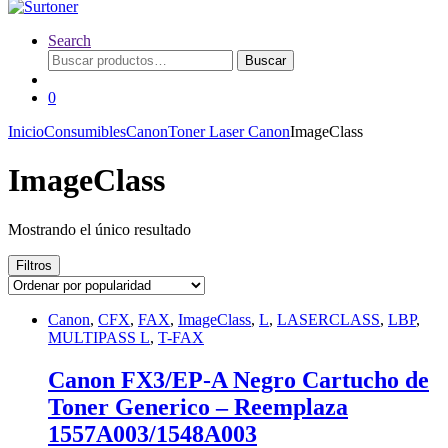
Search
Buscar
Buscar
por:
0
Inicio
Consumibles
Canon
Toner Laser Canon
ImageClass
ImageClass
Mostrando el único resultado
Filtros
Canon
,
CFX
,
FAX
,
ImageClass
,
L
,
LASERCLASS
,
LBP
,
MULTIPASS L
,
T-FAX
Canon FX3/EP-A Negro Cartucho de
Toner Generico – Reemplaza
1557A003/1548A003