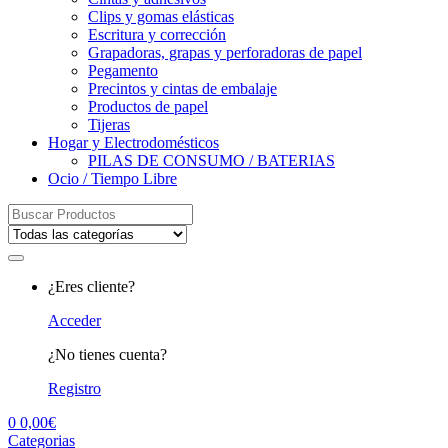
Clips y gomas elásticas
Escritura y corrección
Grapadoras, grapas y perforadoras de papel
Pegamento
Precintos y cintas de embalaje
Productos de papel
Tijeras
Hogar y Electrodomésticos
PILAS DE CONSUMO / BATERIAS
Ocio / Tiempo Libre
Search
for:
¿Eres cliente?
Acceder
¿No tienes cuenta?
Registro
0
0,00
€
Categorias