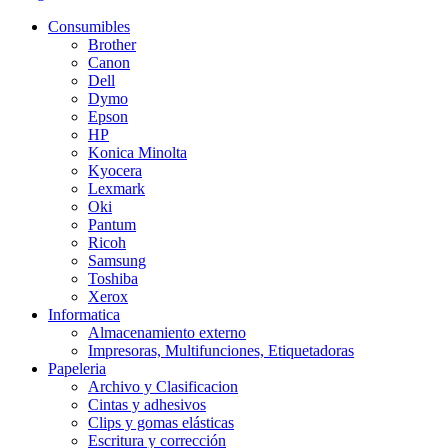
Consumibles
Brother
Canon
Dell
Dymo
Epson
HP
Konica Minolta
Kyocera
Lexmark
Oki
Pantum
Ricoh
Samsung
Toshiba
Xerox
Informatica
Almacenamiento externo
Impresoras, Multifunciones, Etiquetadoras
Papeleria
Archivo y Clasificacion
Cintas y adhesivos
Clips y gomas elásticas
Escritura y corrección