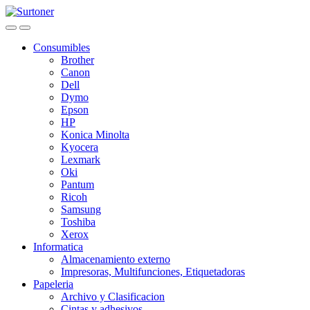
Skip
Skip
to
to
navigation
content
Consumibles
Brother
Canon
Dell
Dymo
Epson
HP
Konica Minolta
Kyocera
Lexmark
Oki
Pantum
Ricoh
Samsung
Toshiba
Xerox
Informatica
Almacenamiento externo
Impresoras, Multifunciones, Etiquetadoras
Papeleria
Archivo y Clasificacion
Cintas y adhesivos