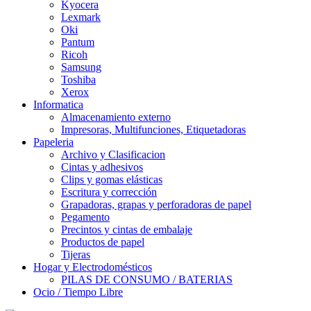
Kyocera
Lexmark
Oki
Pantum
Ricoh
Samsung
Toshiba
Xerox
Informatica
Almacenamiento externo
Impresoras, Multifunciones, Etiquetadoras
Papeleria
Archivo y Clasificacion
Cintas y adhesivos
Clips y gomas elásticas
Escritura y corrección
Grapadoras, grapas y perforadoras de papel
Pegamento
Precintos y cintas de embalaje
Productos de papel
Tijeras
Hogar y Electrodomésticos
PILAS DE CONSUMO / BATERIAS
Ocio / Tiempo Libre