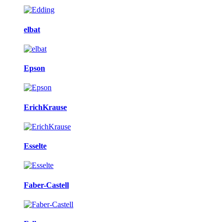
elbat
Epson
ErichKrause
Esselte
Faber-Castell