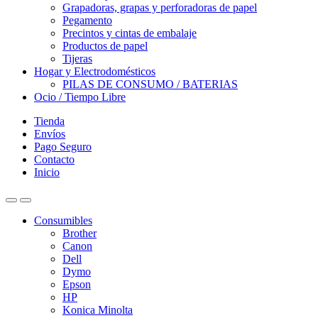
Grapadoras, grapas y perforadoras de papel
Pegamento
Precintos y cintas de embalaje
Productos de papel
Tijeras
Hogar y Electrodomésticos
PILAS DE CONSUMO / BATERIAS
Ocio / Tiempo Libre
Tienda
Envíos
Pago Seguro
Contacto
Inicio
Consumibles
Brother
Canon
Dell
Dymo
Epson
HP
Konica Minolta