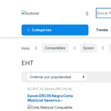
Skip to navigation
Skip to content
Search f
Categorias
Tienda
Inicio
Consumibles
Epson
EHT
EC
,
EHT
,
EL
,
Epson
,
ERC
,
HX
,
M
,
MX
Epson ERC05 Negra Cinta
Matricial Generica –
Reemplaza C43S015352