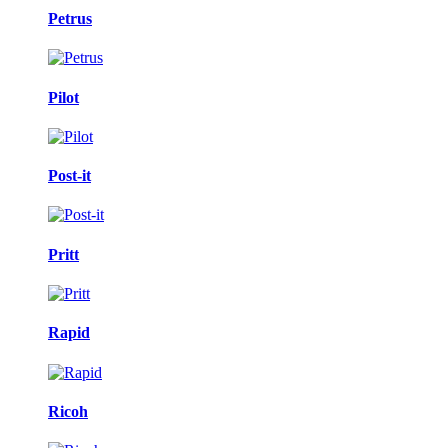
Petrus
Pilot
Post-it
Pritt
Rapid
Ricoh