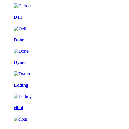
Dell
Dohe
Dymo
Edding
elbat