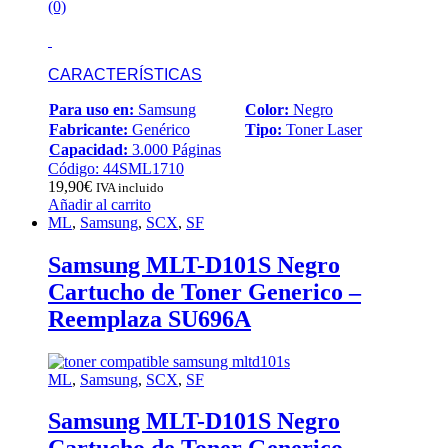
(0)
CARACTERÍSTICAS
Para uso en:
Samsung
Color:
Negro
Fabricante:
Genérico
Tipo:
Toner Laser
Capacidad:
3.000 Páginas
Código: 44SML1710
19,90
€
IVA incluido
Añadir al carrito
ML
,
Samsung
,
SCX
,
SF
Samsung MLT-D101S Negro
Cartucho de Toner Generico –
Reemplaza SU696A
ML
,
Samsung
,
SCX
,
SF
Samsung MLT-D101S Negro