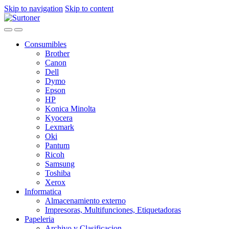
Skip to navigation
Skip to content
Consumibles
Brother
Canon
Dell
Dymo
Epson
HP
Konica Minolta
Kyocera
Lexmark
Oki
Pantum
Ricoh
Samsung
Toshiba
Xerox
Informatica
Almacenamiento externo
Impresoras, Multifunciones, Etiquetadoras
Papeleria
Archivo y Clasificacion