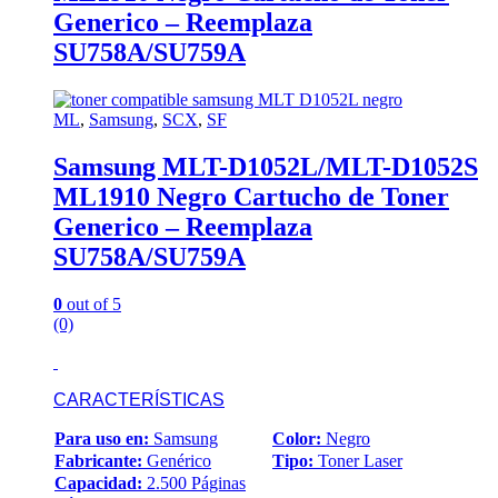
Generico – Reemplaza
SU758A/SU759A
ML
,
Samsung
,
SCX
,
SF
Samsung MLT-D1052L/MLT-D1052S
ML1910 Negro Cartucho de Toner
Generico – Reemplaza
SU758A/SU759A
0
out of 5
(0)
CARACTERÍSTICAS
Para uso en:
Samsung
Color:
Negro
Fabricante:
Genérico
Tipo:
Toner Laser
Capacidad:
2.500 Páginas