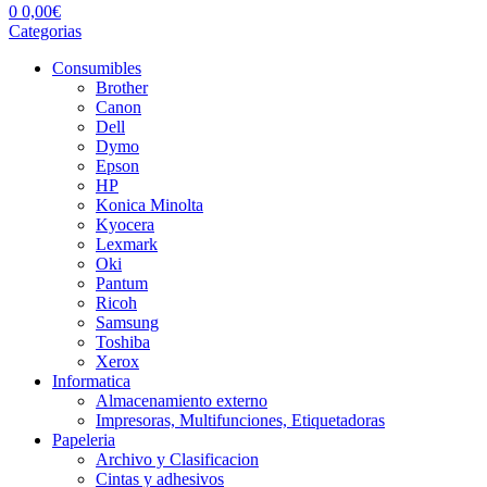
0
0,00
€
Categorias
Consumibles
Brother
Canon
Dell
Dymo
Epson
HP
Konica Minolta
Kyocera
Lexmark
Oki
Pantum
Ricoh
Samsung
Toshiba
Xerox
Informatica
Almacenamiento externo
Impresoras, Multifunciones, Etiquetadoras
Papeleria
Archivo y Clasificacion
Cintas y adhesivos