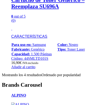
Cartucho de Toner Generico –
Reemplaza SU696A
0
out of 5
(0)
CARACTERÍSTICAS
Para uso en:
Samsung
Color:
Negro
Fabricante:
Genérico
Tipo:
Toner Laser
Capacidad:
1.500 Páginas
Código: 44SMLTD101S
16,90
€
IVA incluido
Añadir al carrito
Mostrando los 4 resultados
Ordenado por popularidad
Brands Carousel
ALPINO