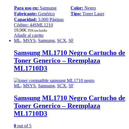
Para uso en:
Samsung
Color:
Negro
Fabricante:
Genérico
Tipo:
Toner Laser
Capacidad:
3.000 Páginas
Código: 44SML1210
19,90
€
IVA incluido
Añadir al carrito
ML
,
MSYS
,
Samsung
,
SCX
,
SF
Samsung ML1710 Negro Cartucho de
Toner Generico – Reemplaza
ML1710D3
ML
,
MSYS
,
Samsung
,
SCX
,
SF
Samsung ML1710 Negro Cartucho de
Toner Generico – Reemplaza
ML1710D3
0
out of 5