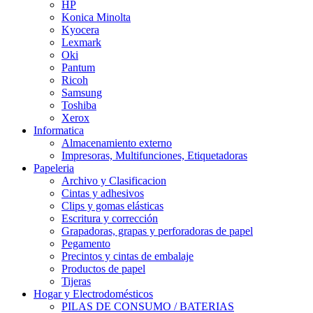
HP
Konica Minolta
Kyocera
Lexmark
Oki
Pantum
Ricoh
Samsung
Toshiba
Xerox
Informatica
Almacenamiento externo
Impresoras, Multifunciones, Etiquetadoras
Papeleria
Archivo y Clasificacion
Cintas y adhesivos
Clips y gomas elásticas
Escritura y corrección
Grapadoras, grapas y perforadoras de papel
Pegamento
Precintos y cintas de embalaje
Productos de papel
Tijeras
Hogar y Electrodomésticos
PILAS DE CONSUMO / BATERIAS