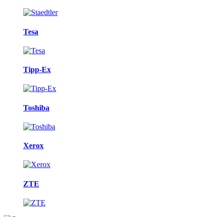
Tesa
Tipp-Ex
Toshiba
Xerox
ZTE