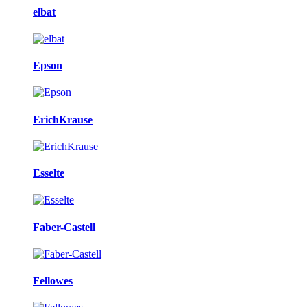
elbat
Epson
ErichKrause
Esselte
Faber-Castell
Fellowes