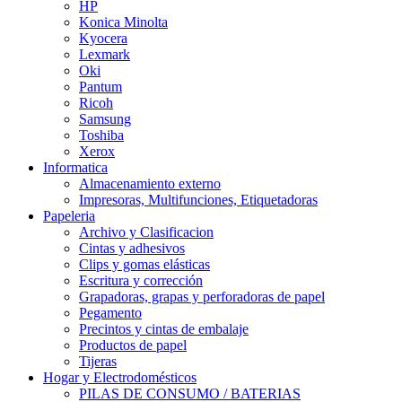
HP
Konica Minolta
Kyocera
Lexmark
Oki
Pantum
Ricoh
Samsung
Toshiba
Xerox
Informatica
Almacenamiento externo
Impresoras, Multifunciones, Etiquetadoras
Papeleria
Archivo y Clasificacion
Cintas y adhesivos
Clips y gomas elásticas
Escritura y corrección
Grapadoras, grapas y perforadoras de papel
Pegamento
Precintos y cintas de embalaje
Productos de papel
Tijeras
Hogar y Electrodomésticos
PILAS DE CONSUMO / BATERIAS