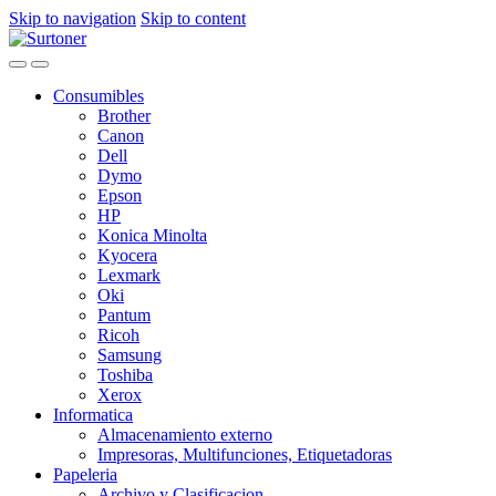
Skip to navigation
Skip to content
Consumibles
Brother
Canon
Dell
Dymo
Epson
HP
Konica Minolta
Kyocera
Lexmark
Oki
Pantum
Ricoh
Samsung
Toshiba
Xerox
Informatica
Almacenamiento externo
Impresoras, Multifunciones, Etiquetadoras
Papeleria
Archivo y Clasificacion