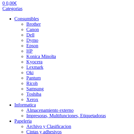
0
0,00
€
Categorias
Consumibles
Brother
Canon
Dell
Dymo
Epson
HP
Konica Minolta
Kyocera
Lexmark
Oki
Pantum
Ricoh
Samsung
Toshiba
Xerox
Informatica
Almacenamiento externo
Impresoras, Multifunciones, Etiquetadoras
Papeleria
Archivo y Clasificacion
Cintas y adhesivos