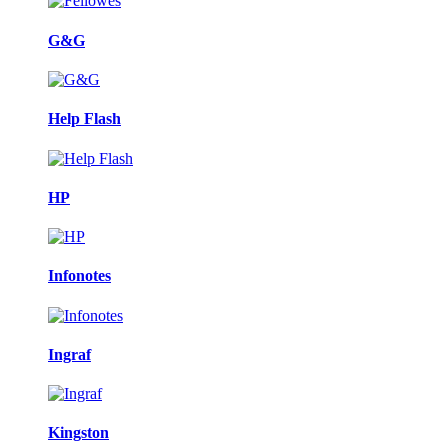
G&G
Help Flash
HP
Infonotes
Ingraf
Kingston