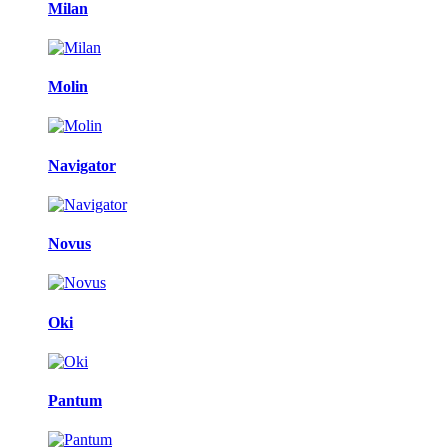
Milan
Molin
Navigator
Novus
Oki
Pantum