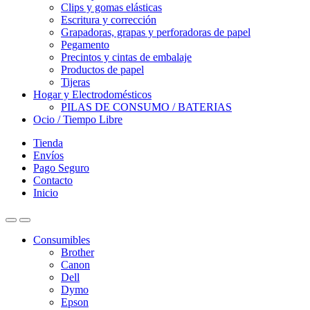
Clips y gomas elásticas
Escritura y corrección
Grapadoras, grapas y perforadoras de papel
Pegamento
Precintos y cintas de embalaje
Productos de papel
Tijeras
Hogar y Electrodomésticos
PILAS DE CONSUMO / BATERIAS
Ocio / Tiempo Libre
Tienda
Envíos
Pago Seguro
Contacto
Inicio
Consumibles
Brother
Canon
Dell
Dymo
Epson