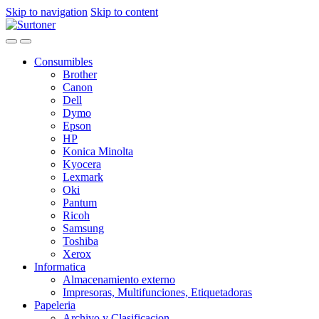
Skip to navigation
Skip to content
Consumibles
Brother
Canon
Dell
Dymo
Epson
HP
Konica Minolta
Kyocera
Lexmark
Oki
Pantum
Ricoh
Samsung
Toshiba
Xerox
Informatica
Almacenamiento externo
Impresoras, Multifunciones, Etiquetadoras
Papeleria
Archivo y Clasificacion