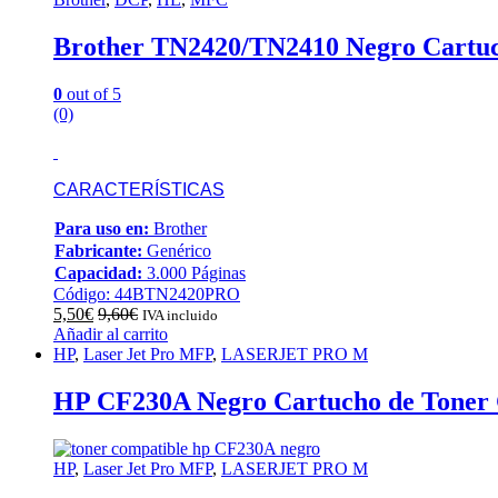
Brother TN2420/TN2410 Negro Cartuc
0
out of 5
(0)
CARACTERÍSTICAS
Para uso en:
Brother
Fabricante:
Genérico
Capacidad:
3.000 Páginas
Código: 44BTN2420PRO
5,50
€
9,60
€
IVA incluido
Añadir al carrito
HP
,
Laser Jet Pro MFP
,
LASERJET PRO M
HP CF230A Negro Cartucho de Toner 
HP
,
Laser Jet Pro MFP
,
LASERJET PRO M