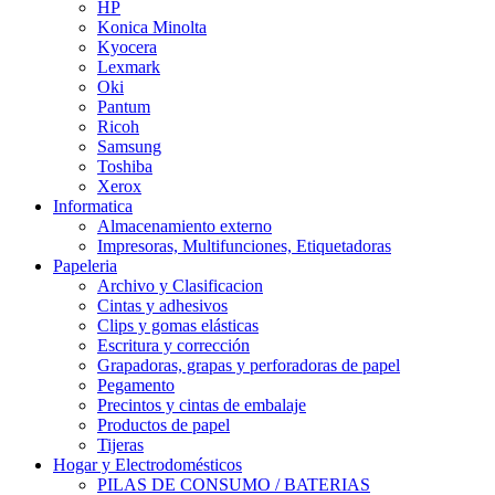
HP
Konica Minolta
Kyocera
Lexmark
Oki
Pantum
Ricoh
Samsung
Toshiba
Xerox
Informatica
Almacenamiento externo
Impresoras, Multifunciones, Etiquetadoras
Papeleria
Archivo y Clasificacion
Cintas y adhesivos
Clips y gomas elásticas
Escritura y corrección
Grapadoras, grapas y perforadoras de papel
Pegamento
Precintos y cintas de embalaje
Productos de papel
Tijeras
Hogar y Electrodomésticos
PILAS DE CONSUMO / BATERIAS