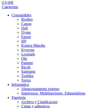
0
0,00
€
Categorias
Consumibles
Brother
Canon
Dell
Dymo
Epson
HP
Konica Minolta
Kyocera
Lexmark
Oki
Pantum
Ricoh
Samsung
Toshiba
Xerox
Informatica
Almacenamiento externo
Impresoras, Multifunciones, Etiquetadoras
Papeleria
Archivo y Clasificacion
Cintas y adhesivos