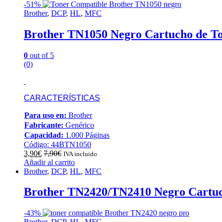
-
51%
Brother
,
DCP
,
HL
,
MFC
Brother TN1050 Negro Cartucho de T
0
out of 5
(0)
CARACTERÍSTICAS
Para uso en:
Brother
Fabricante:
Genérico
Capacidad:
1.000 Páginas
Código: 44BTN1050
3,90
€
7,90
€
IVA incluido
Añadir al carrito
Brother
,
DCP
,
HL
,
MFC
Brother TN2420/TN2410 Negro Cartuc
-
43%
Brother
,
DCP
,
HL
,
MFC