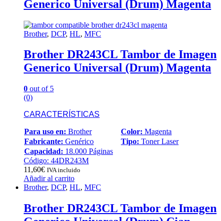
Generico Universal (Drum) Magenta
Brother
,
DCP
,
HL
,
MFC
Brother DR243CL Tambor de Imagen
Generico Universal (Drum) Magenta
0
out of 5
(0)
CARACTERÍSTICAS
Para uso en:
Brother
Color:
Magenta
Fabricante:
Genérico
Tipo:
Toner Laser
Capacidad:
18.000 Páginas
Código: 44DR243M
11,60
€
IVA incluido
Añadir al carrito
Brother
,
DCP
,
HL
,
MFC
Brother DR243CL Tambor de Imagen