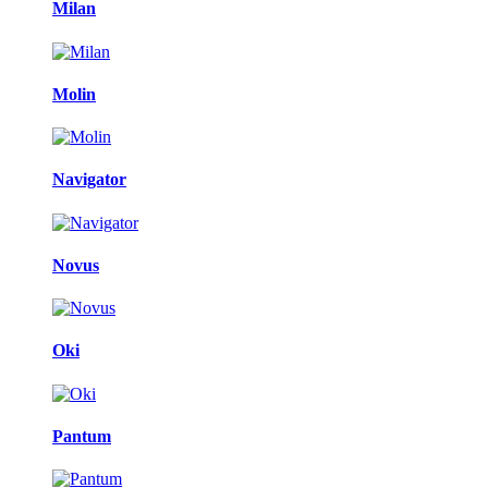
Milan
Molin
Navigator
Novus
Oki
Pantum