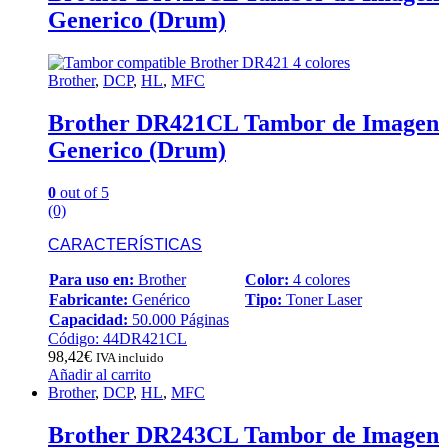
Generico (Drum)
Brother
,
DCP
,
HL
,
MFC
Brother DR421CL Tambor de Imagen
Generico (Drum)
0
out of 5
(0)
CARACTERÍSTICAS
Para uso en:
Brother
Color:
4 colores
Fabricante:
Genérico
Tipo:
Toner Laser
Capacidad:
50.000 Páginas
Código: 44DR421CL
98,42
€
IVA incluido
Añadir al carrito
Brother
,
DCP
,
HL
,
MFC
Brother DR243CL Tambor de Imagen