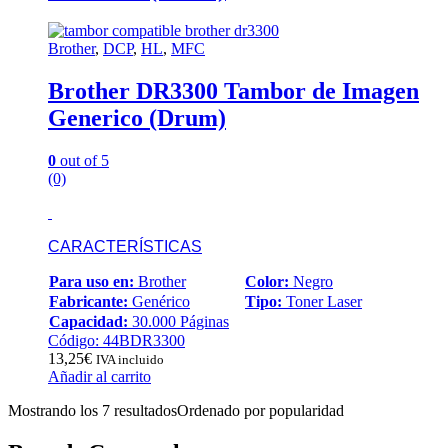
Brother
,
DCP
,
HL
,
MFC
Brother DR3300 Tambor de Imagen
Generico (Drum)
0
out of 5
(0)
CARACTERÍSTICAS
Para uso en:
Brother
Color:
Negro
Fabricante:
Genérico
Tipo:
Toner Laser
Capacidad:
30.000 Páginas
Código: 44BDR3300
13,25
€
IVA incluido
Añadir al carrito
Mostrando los 7 resultados
Ordenado por popularidad