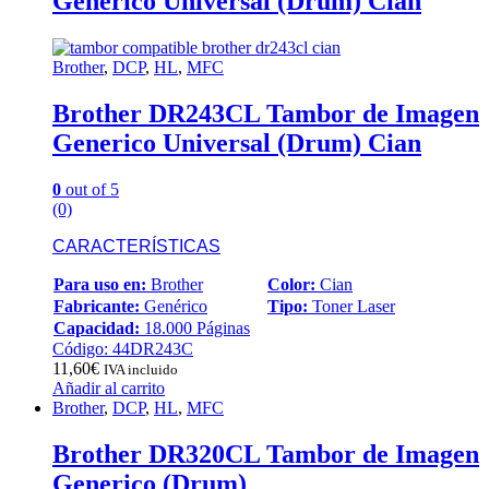
Generico Universal (Drum) Cian
Brother
,
DCP
,
HL
,
MFC
Brother DR243CL Tambor de Imagen
Generico Universal (Drum) Cian
0
out of 5
(0)
CARACTERÍSTICAS
Para uso en:
Brother
Color:
Cian
Fabricante:
Genérico
Tipo:
Toner Laser
Capacidad:
18.000 Páginas
Código: 44DR243C
11,60
€
IVA incluido
Añadir al carrito
Brother
,
DCP
,
HL
,
MFC
Brother DR320CL Tambor de Imagen
Generico (Drum)