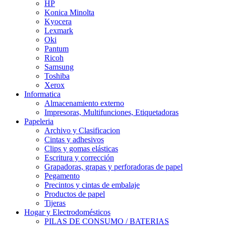
HP
Konica Minolta
Kyocera
Lexmark
Oki
Pantum
Ricoh
Samsung
Toshiba
Xerox
Informatica
Almacenamiento externo
Impresoras, Multifunciones, Etiquetadoras
Papeleria
Archivo y Clasificacion
Cintas y adhesivos
Clips y gomas elásticas
Escritura y corrección
Grapadoras, grapas y perforadoras de papel
Pegamento
Precintos y cintas de embalaje
Productos de papel
Tijeras
Hogar y Electrodomésticos
PILAS DE CONSUMO / BATERIAS