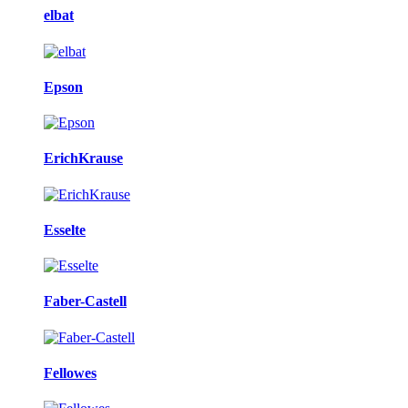
elbat
Epson
ErichKrause
Esselte
Faber-Castell
Fellowes