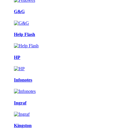
G&G
Help Flash
HP
Infonotes
Ingraf
Kingston