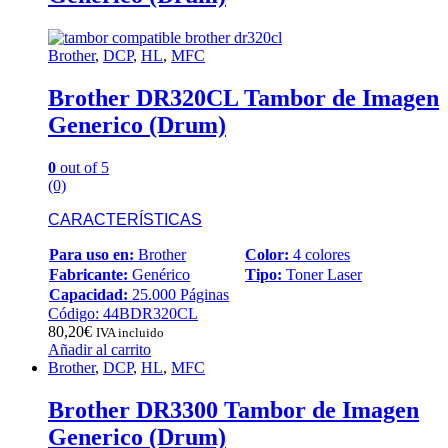
Brother
,
DCP
,
HL
,
MFC
Brother DR320CL Tambor de Imagen
Generico (Drum)
0
out of 5
(0)
CARACTERÍSTICAS
Para uso en:
Brother
Color:
4 colores
Fabricante:
Genérico
Tipo:
Toner Laser
Capacidad:
25.000 Páginas
Código: 44BDR320CL
80,20
€
IVA incluido
Añadir al carrito
Brother
,
DCP
,
HL
,
MFC
Brother DR3300 Tambor de Imagen
Generico (Drum)