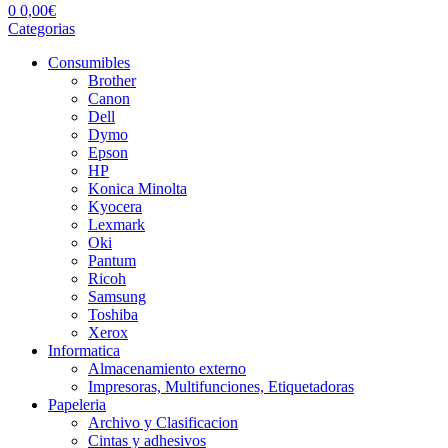
0
0,00
€
Categorias
Consumibles
Brother
Canon
Dell
Dymo
Epson
HP
Konica Minolta
Kyocera
Lexmark
Oki
Pantum
Ricoh
Samsung
Toshiba
Xerox
Informatica
Almacenamiento externo
Impresoras, Multifunciones, Etiquetadoras
Papeleria
Archivo y Clasificacion
Cintas y adhesivos