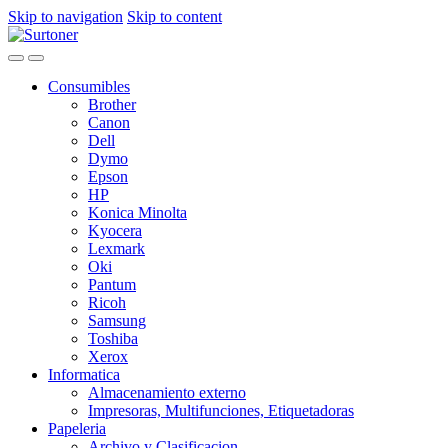
Skip to navigation
Skip to content
Consumibles
Brother
Canon
Dell
Dymo
Epson
HP
Konica Minolta
Kyocera
Lexmark
Oki
Pantum
Ricoh
Samsung
Toshiba
Xerox
Informatica
Almacenamiento externo
Impresoras, Multifunciones, Etiquetadoras
Papeleria
Archivo y Clasificacion