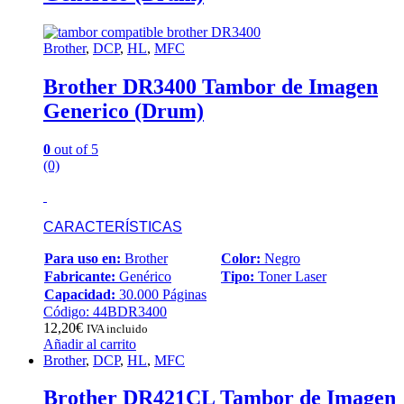
Brother
,
DCP
,
HL
,
MFC
Brother DR3400 Tambor de Imagen
Generico (Drum)
0
out of 5
(0)
CARACTERÍSTICAS
Para uso en:
Brother
Color:
Negro
Fabricante:
Genérico
Tipo:
Toner Laser
Capacidad:
30.000 Páginas
Código: 44BDR3400
12,20
€
IVA incluido
Añadir al carrito
Brother
,
DCP
,
HL
,
MFC
Brother DR421CL Tambor de Imagen