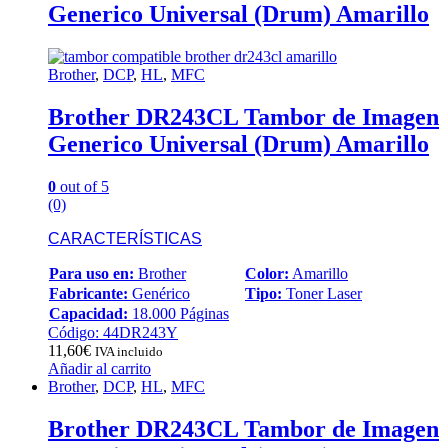
Generico Universal (Drum) Amarillo
Brother
,
DCP
,
HL
,
MFC
Brother DR243CL Tambor de Imagen
Generico Universal (Drum) Amarillo
0
out of 5
(0)
CARACTERÍSTICAS
Para uso en:
Brother
Color:
Amarillo
Fabricante:
Genérico
Tipo:
Toner Laser
Capacidad:
18.000 Páginas
Código: 44DR243Y
11,60
€
IVA incluido
Añadir al carrito
Brother
,
DCP
,
HL
,
MFC
Brother DR243CL Tambor de Imagen