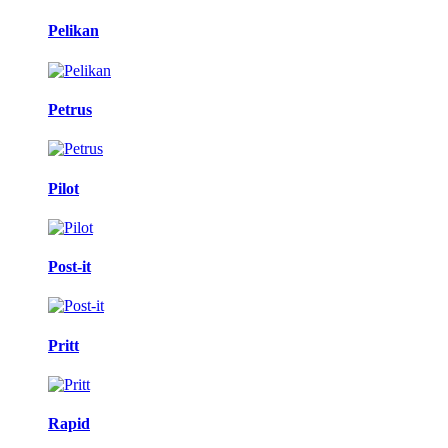
Pelikan
Petrus
Pilot
Post-it
Pritt
Rapid