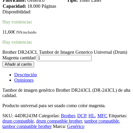
Fabricante:
Genérico
Tipo:
Toner Laser
Capacidad:
18.000 Páginas
Disponibilidad:
Hay existencias
11,60
€
IVA incluido
Hay existencias
Brother DR243CL Tambor de Imagen Generico Universal (Drum)
Magenta cantidad
Añadir al carrito
Descripción
Opiniones
Tambor de imagen genérico Brother DR243CL (DR-243CL) de alta
calidad.
Producto universal para ser usado como color magenta.
SKU:
44DR243M
Categorías:
Brother
,
DCP
,
HL
,
MFC
Etiquetas:
drum compatible
,
drum compatible brother
,
tambor compatible
,
tambor compatible brother
Marca:
Genérico