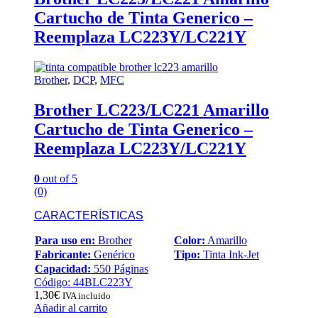
Cartucho de Tinta Generico –
Reemplaza LC223Y/LC221Y
Brother
,
DCP
,
MFC
Brother LC223/LC221 Amarillo
Cartucho de Tinta Generico –
Reemplaza LC223Y/LC221Y
0
out of 5
(0)
CARACTERÍSTICAS
Para uso en:
Brother
Color:
Amarillo
Fabricante:
Genérico
Tipo:
Tinta Ink-Jet
Capacidad:
550 Páginas
Código: 44BLC223Y
1,30
€
IVA incluido
Añadir al carrito