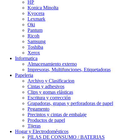
HP
Konica Minolta
Kyocera
Lexmark
Oki
Pantum
Ricoh
Samsung
Toshiba
Xerox
Informatica
Almacenamiento externo
Impresoras, Multifunciones, Etiquetadoras
Papeleria
Archivo y Clasificacion
Cintas y adhesivos
Clips y gomas elásticas
Escritura y corrección
Grapadoras, grapas y perforadoras de papel
Pegamento
Precintos y cintas de embalaje
Productos de papel
Tijeras
Hogar y Electrodomésticos
PILAS DE CONSUMO / BATERIAS