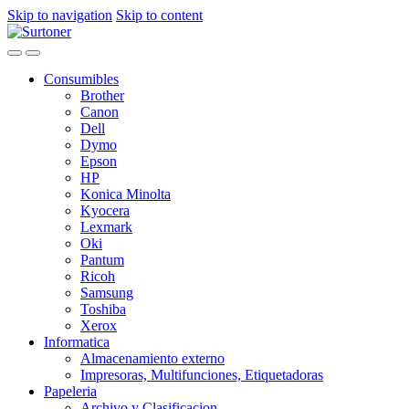
Skip to navigation
Skip to content
Consumibles
Brother
Canon
Dell
Dymo
Epson
HP
Konica Minolta
Kyocera
Lexmark
Oki
Pantum
Ricoh
Samsung
Toshiba
Xerox
Informatica
Almacenamiento externo
Impresoras, Multifunciones, Etiquetadoras
Papeleria
Archivo y Clasificacion