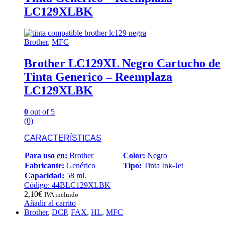
LC129XLBK
Brother
,
MFC
Brother LC129XL Negro Cartucho de
Tinta Generico – Reemplaza
LC129XLBK
0
out of 5
(0)
CARACTERÍSTICAS
Para uso en:
Brother
Color:
Negro
Fabricante:
Genérico
Tipo:
Tinta Ink-Jet
Capacidad:
58 ml.
Código: 44BLC129XLBK
2,10
€
IVA incluido
Añadir al carrito
Brother
,
DCP
,
FAX
,
HL
,
MFC