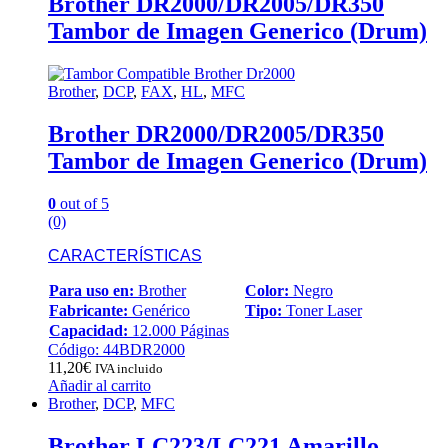
Brother DR2000/DR2005/DR350
Tambor de Imagen Generico (Drum)
Brother
,
DCP
,
FAX
,
HL
,
MFC
Brother DR2000/DR2005/DR350
Tambor de Imagen Generico (Drum)
0
out of 5
(0)
CARACTERÍSTICAS
Para uso en:
Brother
Color:
Negro
Fabricante:
Genérico
Tipo:
Toner Laser
Capacidad:
12.000 Páginas
Código: 44BDR2000
11,20
€
IVA incluido
Añadir al carrito
Brother
,
DCP
,
MFC
Brother LC223/LC221 Amarillo