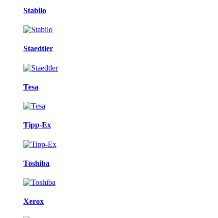
Stabilo
Staedtler
Tesa
Tipp-Ex
Toshiba
Xerox