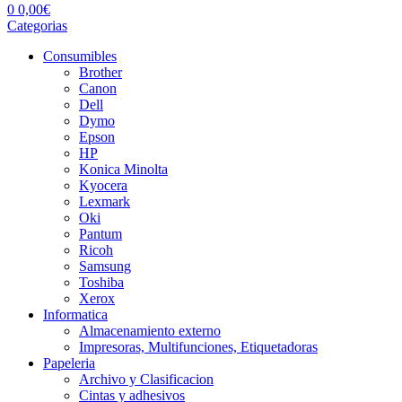
0
0,00
€
Categorias
Consumibles
Brother
Canon
Dell
Dymo
Epson
HP
Konica Minolta
Kyocera
Lexmark
Oki
Pantum
Ricoh
Samsung
Toshiba
Xerox
Informatica
Almacenamiento externo
Impresoras, Multifunciones, Etiquetadoras
Papeleria
Archivo y Clasificacion
Cintas y adhesivos