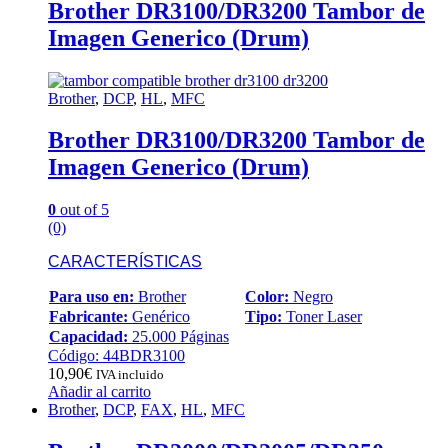
Brother DR3100/DR3200 Tambor de
Imagen Generico (Drum)
Brother
,
DCP
,
HL
,
MFC
Brother DR3100/DR3200 Tambor de
Imagen Generico (Drum)
0
out of 5
(0)
CARACTERÍSTICAS
Para uso en:
Brother
Color:
Negro
Fabricante:
Genérico
Tipo:
Toner Laser
Capacidad:
25.000 Páginas
Código: 44BDR3100
10,90
€
IVA incluido
Añadir al carrito
Brother
,
DCP
,
FAX
,
HL
,
MFC