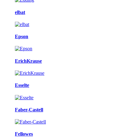
elbat
Epson
ErichKrause
Esselte
Faber-Castell
Fellowes