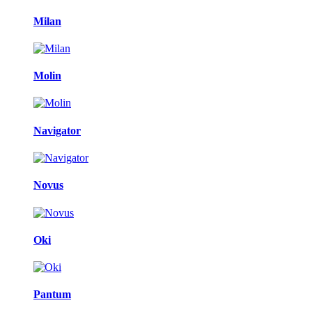
Milan
Molin
Navigator
Novus
Oki
Pantum