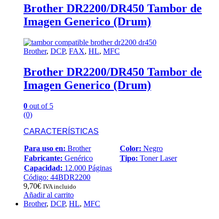
Brother DR2200/DR450 Tambor de
Imagen Generico (Drum)
Brother
,
DCP
,
FAX
,
HL
,
MFC
Brother DR2200/DR450 Tambor de
Imagen Generico (Drum)
0
out of 5
(0)
CARACTERÍSTICAS
Para uso en:
Brother
Color:
Negro
Fabricante:
Genérico
Tipo:
Toner Laser
Capacidad:
12.000 Páginas
Código: 44BDR2200
9,70
€
IVA incluido
Añadir al carrito
Brother
,
DCP
,
HL
,
MFC