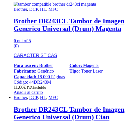
Brother
,
DCP
,
HL
,
MFC
Brother DR243CL Tambor de Imagen
Generico Universal (Drum) Magenta
0
out of 5
(0)
CARACTERÍSTICAS
Para uso en:
Brother
Color:
Magenta
Fabricante:
Genérico
Tipo:
Toner Laser
Capacidad:
18.000 Páginas
Código: 44DR243M
11,60
€
IVA incluido
Añadir al carrito
Brother
,
DCP
,
HL
,
MFC
Brother DR243CL Tambor de Imagen
Generico Universal (Drum) Cian