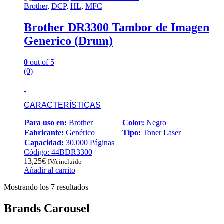
Brother
,
DCP
,
HL
,
MFC
Brother DR3300 Tambor de Imagen
Generico (Drum)
0
out of 5
(0)
CARACTERÍSTICAS
Para uso en:
Brother
Color:
Negro
Fabricante:
Genérico
Tipo:
Toner Laser
Capacidad:
30.000 Páginas
Código: 44BDR3300
13,25
€
IVA incluido
Añadir al carrito
Ordenado
Mostrando los 7 resultados
por
popularidad
Brands Carousel