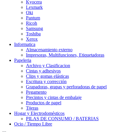
Kyocera
Lexmark
Oki
Pantum
Ricoh
Samsung
Toshiba
Xerox
Informatica
Almacenamiento externo
Impresoras, Multifunciones, Etiquetadoras
Papeleria
Archivo y Clasificacion
Cintas y adhesivos
Clips y gomas elásticas
Escritura y corrección
Grapadoras, grapas y perforadoras de papel
Pegamento
Precintos y cintas de embalaje
Productos de papel
Tijeras
Hogar y Electrodomésticos
PILAS DE CONSUMO / BATERIAS
Ocio / Tiempo Libre