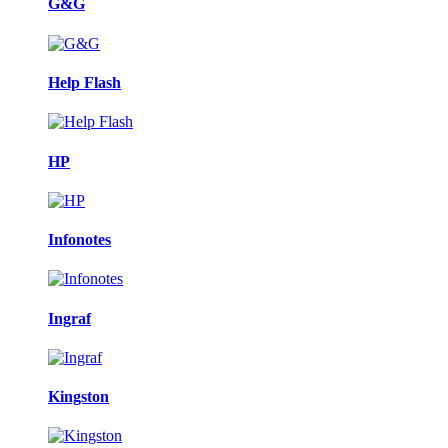
G&G
Help Flash
HP
Infonotes
Ingraf
Kingston