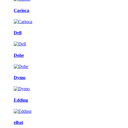
Carioca
Dell
Dohe
Dymo
Edding
elbat