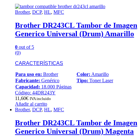
Brother
,
DCP
,
HL
,
MFC
Brother DR243CL Tambor de Imagen
Generico Universal (Drum) Amarillo
0
out of 5
(0)
CARACTERÍSTICAS
Para uso en:
Brother
Color:
Amarillo
Fabricante:
Genérico
Tipo:
Toner Laser
Capacidad:
18.000 Páginas
Código: 44DR243Y
11,60
€
IVA incluido
Añadir al carrito
Brother
,
DCP
,
HL
,
MFC
Brother DR243CL Tambor de Imagen
Generico Universal (Drum) Magenta