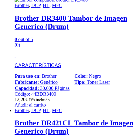
Brother
,
DCP
,
HL
,
MFC
Brother DR3400 Tambor de Imagen
Generico (Drum)
0
out of 5
(0)
CARACTERÍSTICAS
Para uso en:
Brother
Color:
Negro
Fabricante:
Genérico
Tipo:
Toner Laser
Capacidad:
30.000 Páginas
Código: 44BDR3400
12,20
€
IVA incluido
Añadir al carrito
Brother
,
DCP
,
HL
,
MFC
Brother DR421CL Tambor de Imagen
Generico (Drum)