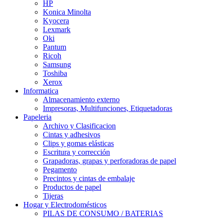
HP
Konica Minolta
Kyocera
Lexmark
Oki
Pantum
Ricoh
Samsung
Toshiba
Xerox
Informatica
Almacenamiento externo
Impresoras, Multifunciones, Etiquetadoras
Papeleria
Archivo y Clasificacion
Cintas y adhesivos
Clips y gomas elásticas
Escritura y corrección
Grapadoras, grapas y perforadoras de papel
Pegamento
Precintos y cintas de embalaje
Productos de papel
Tijeras
Hogar y Electrodomésticos
PILAS DE CONSUMO / BATERIAS