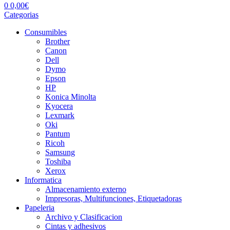
0
0,00
€
Categorias
Consumibles
Brother
Canon
Dell
Dymo
Epson
HP
Konica Minolta
Kyocera
Lexmark
Oki
Pantum
Ricoh
Samsung
Toshiba
Xerox
Informatica
Almacenamiento externo
Impresoras, Multifunciones, Etiquetadoras
Papeleria
Archivo y Clasificacion
Cintas y adhesivos