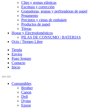
Clips y gomas elásticas
Escritura y corrección
Grapadoras, grapas y perforadoras de papel
Pegamento
Precintos y cintas de embalaje
Productos de papel
Tijeras
Hogar y Electrodomésticos
PILAS DE CONSUMO / BATERIAS
Ocio / Tiempo Libre
Tienda
Envíos
Pago Seguro
Contacto
Inicio
Consumibles
Brother
Canon
Dell
Dymo
Epson