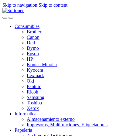
Skip to navigation
Skip to content
Consumibles
Brother
Canon
Dell
Dymo
Epson
HP
Konica Minolta
Kyocera
Lexmark
Oki
Pantum
Ricoh
Samsung
Toshiba
Xerox
Informatica
Almacenamiento externo
Impresoras, Multifunciones, Etiquetadoras
Papeleria
Archivo y Clasificacion