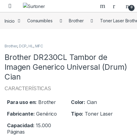
Skip to navigation
Skip to content
0
Inicio
Consumibles
Brother
Toner Laser Broth
Brother
,
DCP
,
HL
,
MFC
Brother DR230CL Tambor de
Imagen Generico Universal (Drum)
Cian
CARACTERÍSTICAS
Para uso en:
Brother
Color:
Cian
Fabricante:
Genérico
Tipo:
Toner Laser
Capacidad:
15.000
Páginas