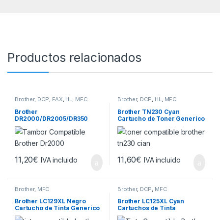
Productos relacionados
Brother
,
DCP
,
FAX
,
HL
,
MFC
Brother
,
DCP
,
HL
,
MFC
Brother
Brother TN230 Cyan
DR2000/DR2005/DR350
Cartucho de Toner Generico
Tambor de Imagen
– Reemplaza TN230C
Generico (Drum)
11,20
€
11,60
€
IVA incluido
IVA incluido
Brother
,
MFC
Brother
,
DCP
,
MFC
Brother LC129XL Negro
Brother LC125XL Cyan
Cartucho de Tinta Generico
Cartuchos de Tinta
– Reemplaza LC129XLBK
Generico – Reemplaza