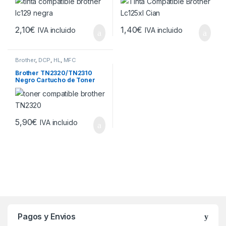
LC125XLC
2,10
€
1,40
€
IVA incluido
IVA incluido
Brother
,
DCP
,
HL
,
MFC
Brother TN2320/TN2310
Negro Cartucho de Toner
Generico
5,90
€
IVA incluido
Brands Carousel
Pagos y Envios