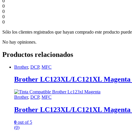
0
0
0
0
0
Sólo los clientes registrados que hayan comprado este producto puede
No hay opiniones.
Productos relacionados
Brother
,
DCP
,
MFC
Brother LC123XL/LC121XL Magenta 
Brother
,
DCP
,
MFC
Brother LC123XL/LC121XL Magenta 
0
out of 5
(0)