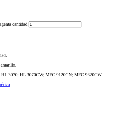
genta cantidad
dad.
amarillo.
CN; HL 3070; HL 3070CW; MFC 9120CN; MFC 9320CW.
érico