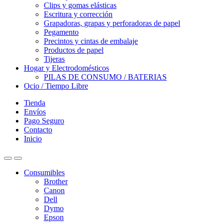
Clips y gomas elásticas
Escritura y corrección
Grapadoras, grapas y perforadoras de papel
Pegamento
Precintos y cintas de embalaje
Productos de papel
Tijeras
Hogar y Electrodomésticos
PILAS DE CONSUMO / BATERIAS
Ocio / Tiempo Libre
Tienda
Envíos
Pago Seguro
Contacto
Inicio
Consumibles
Brother
Canon
Dell
Dymo
Epson