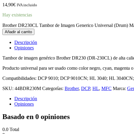
14,90
€
IVA incluido
Hay existencias
Brother DR230CL Tambor de Imagen Generico Universal (Drum) Ma
Añadir al carrito
Descripción
Opiniones
Tambor de imagen genérico Brother DR230 (DR-230CL) de alta cali
Producto universal para ser usado como color negro, cyan, magenta o 
Compatibilidades: DCP 9010; DCP 9010CN; HL 3040; HL 3040
SKU:
44BDR230M
Categorías:
Brother
,
DCP
,
HL
,
MFC
Marca:
Gen
Descripción
Opiniones
Basado en 0 opiniones
0.0
Total