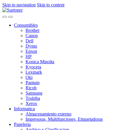
Skip to navigation
Skip to content
Consumibles
Brother
Canon
Dell
Dymo
Epson
HP
Konica Minolta
Kyocera
Lexmark
Oki
Pantum
Ricoh
Samsung
Toshiba
Xerox
Informatica
Almacenamiento externo
Impresoras, Multifunciones, Etiquetadoras
Papeleria
Archivo y Clasificacion