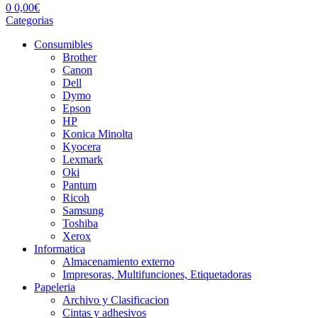
0
0,00
€
Categorias
Consumibles
Brother
Canon
Dell
Dymo
Epson
HP
Konica Minolta
Kyocera
Lexmark
Oki
Pantum
Ricoh
Samsung
Toshiba
Xerox
Informatica
Almacenamiento externo
Impresoras, Multifunciones, Etiquetadoras
Papeleria
Archivo y Clasificacion
Cintas y adhesivos