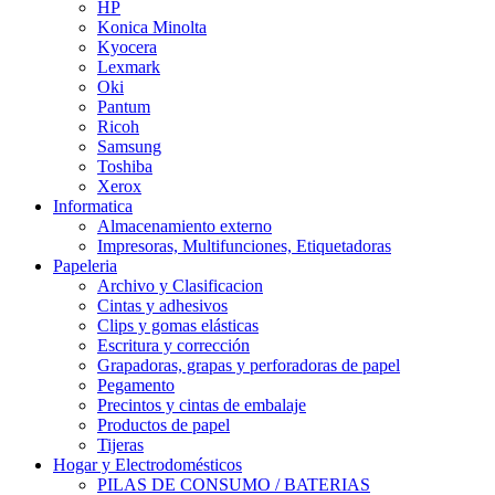
HP
Konica Minolta
Kyocera
Lexmark
Oki
Pantum
Ricoh
Samsung
Toshiba
Xerox
Informatica
Almacenamiento externo
Impresoras, Multifunciones, Etiquetadoras
Papeleria
Archivo y Clasificacion
Cintas y adhesivos
Clips y gomas elásticas
Escritura y corrección
Grapadoras, grapas y perforadoras de papel
Pegamento
Precintos y cintas de embalaje
Productos de papel
Tijeras
Hogar y Electrodomésticos
PILAS DE CONSUMO / BATERIAS