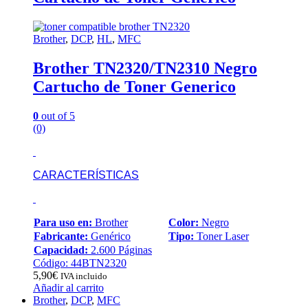
Brother
,
DCP
,
HL
,
MFC
Brother TN2320/TN2310 Negro
Cartucho de Toner Generico
0
out of 5
(0)
CARACTERÍSTICAS
Para uso en:
Brother
Color:
Negro
Fabricante:
Genérico
Tipo:
Toner Laser
Capacidad:
2.600 Páginas
Código: 44BTN2320
5,90
€
IVA incluido
Añadir al carrito
Brother
,
DCP
,
MFC