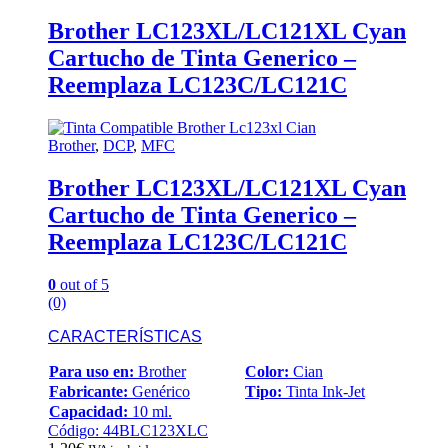
Brother LC123XL/LC121XL Cyan
Cartucho de Tinta Generico –
Reemplaza LC123C/LC121C
Brother
,
DCP
,
MFC
Brother LC123XL/LC121XL Cyan
Cartucho de Tinta Generico –
Reemplaza LC123C/LC121C
0
out of 5
(0)
CARACTERÍSTICAS
Para uso en:
Brother
Color:
Cian
Fabricante:
Genérico
Tipo:
Tinta Ink-Jet
Capacidad:
10 ml.
Código: 44BLC123XLC