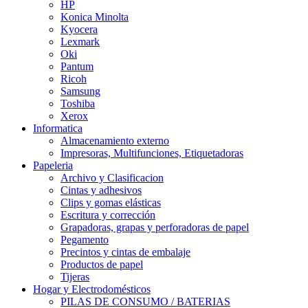
HP
Konica Minolta
Kyocera
Lexmark
Oki
Pantum
Ricoh
Samsung
Toshiba
Xerox
Informatica
Almacenamiento externo
Impresoras, Multifunciones, Etiquetadoras
Papeleria
Archivo y Clasificacion
Cintas y adhesivos
Clips y gomas elásticas
Escritura y corrección
Grapadoras, grapas y perforadoras de papel
Pegamento
Precintos y cintas de embalaje
Productos de papel
Tijeras
Hogar y Electrodomésticos
PILAS DE CONSUMO / BATERIAS