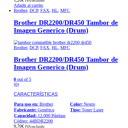
1,20
€
IVA incluido
Añadir al carrito
Brother
,
DCP
,
FAX
,
HL
,
MFC
Brother DR2200/DR450 Tambor de
Imagen Generico (Drum)
Brother
,
DCP
,
FAX
,
HL
,
MFC
Brother DR2200/DR450 Tambor de
Imagen Generico (Drum)
0
out of 5
(0)
CARACTERÍSTICAS
Para uso en:
Brother
Color:
Negro
Fabricante:
Genérico
Tipo:
Toner Laser
Capacidad:
12.000 Páginas
Código: 44BDR2200
9,70
€
IVA incluido