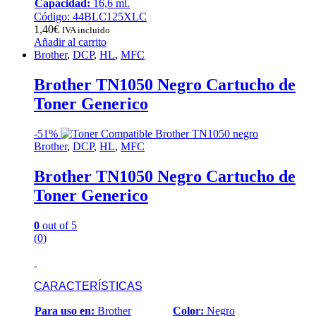
Capacidad:
16,6 ml.
Código: 44BLC125XLC
1,40
€
IVA incluido
Añadir al carrito
Brother
,
DCP
,
HL
,
MFC
Brother TN1050 Negro Cartucho de
Toner Generico
-
51%
Brother
,
DCP
,
HL
,
MFC
Brother TN1050 Negro Cartucho de
Toner Generico
0
out of 5
(0)
CARACTERÍSTICAS
Para uso en:
Brother
Color:
Negro