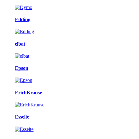
Edding
elbat
Epson
ErichKrause
Esselte