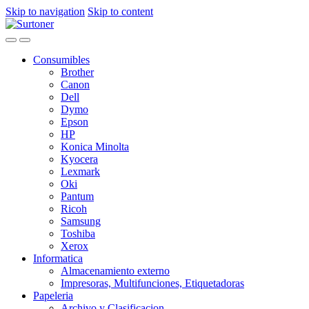
Skip to navigation
Skip to content
Consumibles
Brother
Canon
Dell
Dymo
Epson
HP
Konica Minolta
Kyocera
Lexmark
Oki
Pantum
Ricoh
Samsung
Toshiba
Xerox
Informatica
Almacenamiento externo
Impresoras, Multifunciones, Etiquetadoras
Papeleria
Archivo y Clasificacion