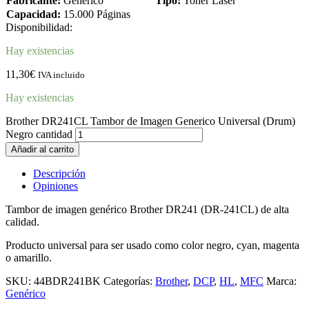
Fabricante:
Genérico
Tipo:
Toner Laser
Capacidad:
15.000 Páginas
Disponibilidad:
Hay existencias
11,30
€
IVA incluido
Hay existencias
Brother DR241CL Tambor de Imagen Generico Universal (Drum)
Negro cantidad
Añadir al carrito
Descripción
Opiniones
Tambor de imagen genérico Brother DR241 (DR-241CL) de alta
calidad.
Producto universal para ser usado como color negro, cyan, magenta
o amarillo.
SKU:
44BDR241BK
Categorías:
Brother
,
DCP
,
HL
,
MFC
Marca:
Genérico