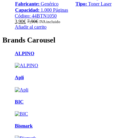
Fabricante:
Genérico
Tipo:
Toner Laser
Capacidad:
1.000 Páginas
Código: 44BTN1050
3,90
€
7,90
€
IVA incluido
Añadir al carrito
Brands Carousel
ALPINO
Apli
BIC
Bismark