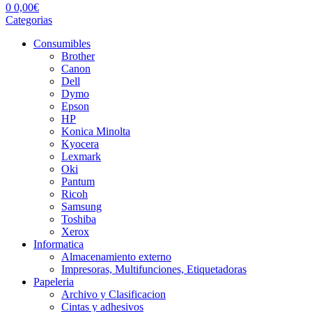
0
0,00
€
Categorias
Consumibles
Brother
Canon
Dell
Dymo
Epson
HP
Konica Minolta
Kyocera
Lexmark
Oki
Pantum
Ricoh
Samsung
Toshiba
Xerox
Informatica
Almacenamiento externo
Impresoras, Multifunciones, Etiquetadoras
Papeleria
Archivo y Clasificacion
Cintas y adhesivos