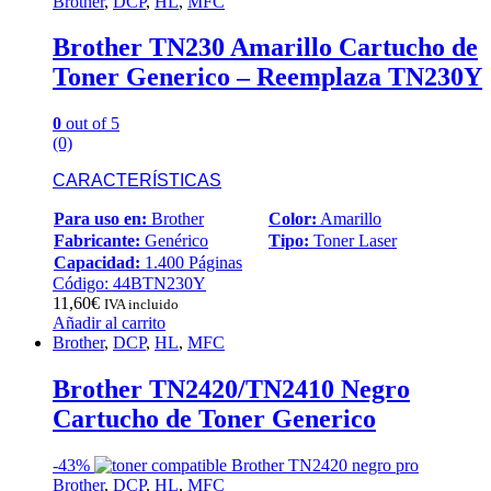
Brother
,
DCP
,
HL
,
MFC
Brother TN230 Amarillo Cartucho de
Toner Generico – Reemplaza TN230Y
0
out of 5
(0)
CARACTERÍSTICAS
Para uso en:
Brother
Color:
Amarillo
Fabricante:
Genérico
Tipo:
Toner Laser
Capacidad:
1.400 Páginas
Código: 44BTN230Y
11,60
€
IVA incluido
Añadir al carrito
Brother
,
DCP
,
HL
,
MFC
Brother TN2420/TN2410 Negro
Cartucho de Toner Generico
-
43%
Brother
,
DCP
,
HL
,
MFC