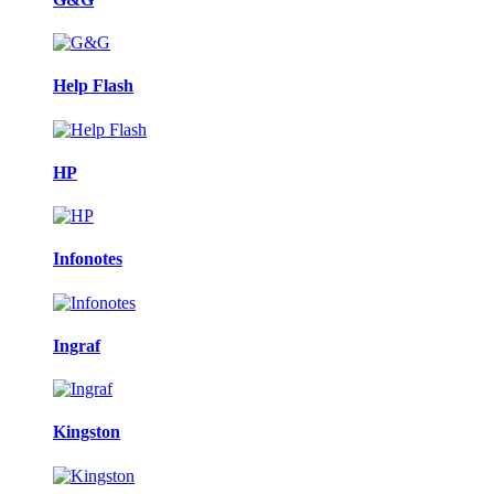
Help Flash
HP
Infonotes
Ingraf
Kingston