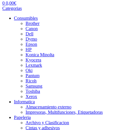
0
0,00
€
Categorias
Consumibles
Brother
Canon
Dell
Dymo
Epson
HP
Konica Minolta
Kyocera
Lexmark
Oki
Pantum
Ricoh
Samsung
Toshiba
Xerox
Informatica
Almacenamiento externo
Impresoras, Multifunciones, Etiquetadoras
Papeleria
Archivo y Clasificacion
Cintas y adhesivos