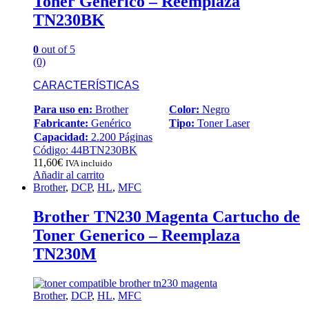
Toner Generico – Reemplaza
TN230BK
0
out of 5
(0)
CARACTERÍSTICAS
Para uso en:
Brother
Color:
Negro
Fabricante:
Genérico
Tipo:
Toner Laser
Capacidad:
2.200 Páginas
Código: 44BTN230BK
11,60
€
IVA incluido
Añadir al carrito
Brother
,
DCP
,
HL
,
MFC
Brother TN230 Magenta Cartucho de
Toner Generico – Reemplaza
TN230M
Brother
,
DCP
,
HL
,
MFC