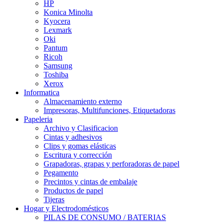
HP
Konica Minolta
Kyocera
Lexmark
Oki
Pantum
Ricoh
Samsung
Toshiba
Xerox
Informatica
Almacenamiento externo
Impresoras, Multifunciones, Etiquetadoras
Papeleria
Archivo y Clasificacion
Cintas y adhesivos
Clips y gomas elásticas
Escritura y corrección
Grapadoras, grapas y perforadoras de papel
Pegamento
Precintos y cintas de embalaje
Productos de papel
Tijeras
Hogar y Electrodomésticos
PILAS DE CONSUMO / BATERIAS