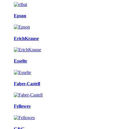
Epson
ErichKrause
Esselte
Faber-Castell
Fellowes
G&G