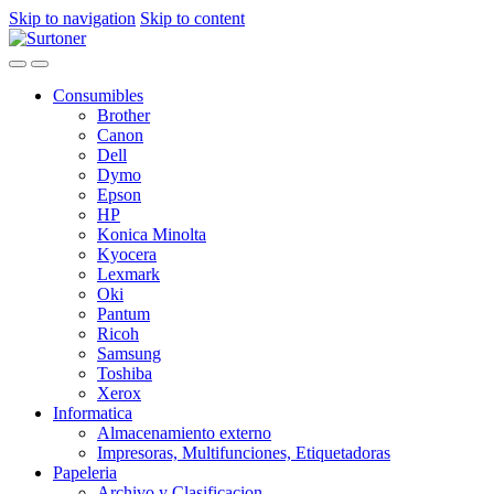
Skip to navigation
Skip to content
Consumibles
Brother
Canon
Dell
Dymo
Epson
HP
Konica Minolta
Kyocera
Lexmark
Oki
Pantum
Ricoh
Samsung
Toshiba
Xerox
Informatica
Almacenamiento externo
Impresoras, Multifunciones, Etiquetadoras
Papeleria
Archivo y Clasificacion