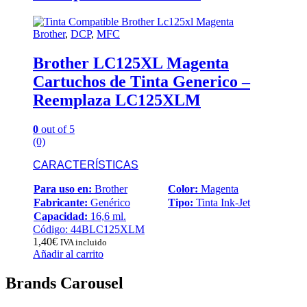
Brother
,
DCP
,
MFC
Brother LC125XL Magenta
Cartuchos de Tinta Generico –
Reemplaza LC125XLM
0
out of 5
(0)
CARACTERÍSTICAS
Para uso en:
Brother
Color:
Magenta
Fabricante:
Genérico
Tipo:
Tinta Ink-Jet
Capacidad:
16,6 ml.
Código: 44BLC125XLM
1,40
€
IVA incluido
Añadir al carrito
Brands Carousel