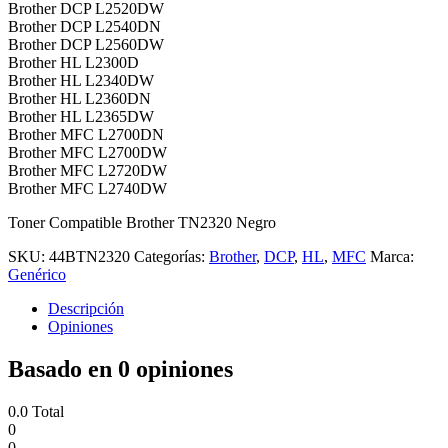
Brother DCP L2520DW
Brother DCP L2540DN
Brother DCP L2560DW
Brother HL L2300D
Brother HL L2340DW
Brother HL L2360DN
Brother HL L2365DW
Brother MFC L2700DN
Brother MFC L2700DW
Brother MFC L2720DW
Brother MFC L2740DW
Toner Compatible Brother TN2320 Negro
SKU:
44BTN2320
Categorías:
Brother
,
DCP
,
HL
,
MFC
Marca:
Genérico
Descripción
Opiniones
Basado en 0 opiniones
0.0
Total
0
0