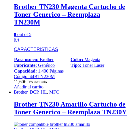
Brother TN230 Magenta Cartucho de
Toner Generico – Reemplaza
TN230M
0
out of 5
(0)
CARACTERÍSTICAS
Para uso en:
Brother
Color:
Magenta
Fabricante:
Genérico
Tipo:
Toner Laser
Capacidad:
1.400 Páginas
Código: 44BTN230M
11,60
€
IVA incluido
Añadir al carrito
Brother
,
DCP
,
HL
,
MFC
Brother TN230 Amarillo Cartucho de
Toner Generico – Reemplaza TN230Y