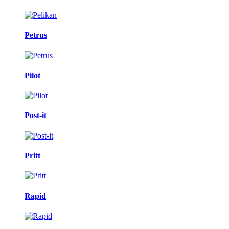
Petrus
Pilot
Post-it
Pritt
Rapid