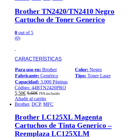
Brother TN2420/TN2410 Negro
Cartucho de Toner Generico
0
out of 5
(0)
CARACTERÍSTICAS
Para uso en:
Brother
Color:
Negro
Fabricante:
Genérico
Tipo:
Toner Laser
Capacidad:
3.000 Páginas
Código: 44BTN2420PRO
5,50
€
9,60
€
IVA incluido
Añadir al carrito
Brother
,
DCP
,
MFC
Brother LC125XL Magenta
Cartuchos de Tinta Generico –
Reemplaza LC125XLM