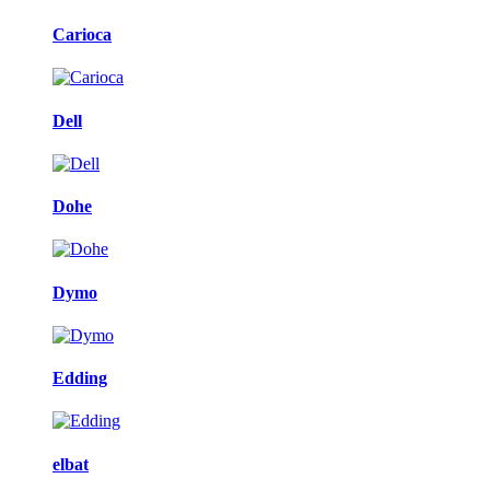
Carioca
Dell
Dohe
Dymo
Edding
elbat