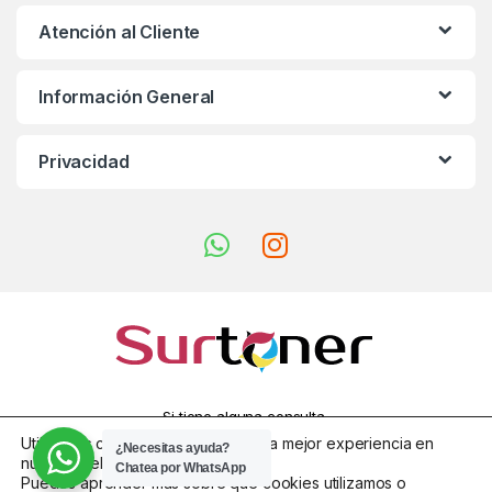
Atención al Cliente
Información General
Privacidad
Si tiene alguna consulta,
¡llamenos!
Utilizamos cookies para ofrecerte la mejor experiencia en
¿Necesitas ayuda?
955 310 940 - 614
nuestra web.
Chatea por WhatsApp
Puedes aprender más sobre qué cookies utilizamos o
144 277