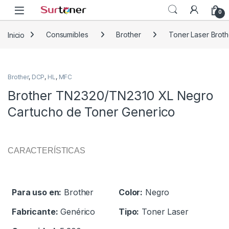
Skip to navigation
Skip to content
0
Inicio
Consumibles
Brother
Toner Laser Broth
Brother
,
DCP
,
HL
,
MFC
Brother TN2320/TN2310 XL Negro
Cartucho de Toner Generico
CARACTERÍSTICAS
Para uso en:
Brother
Color:
Negro
Fabricante:
Genérico
Tipo:
Toner Laser