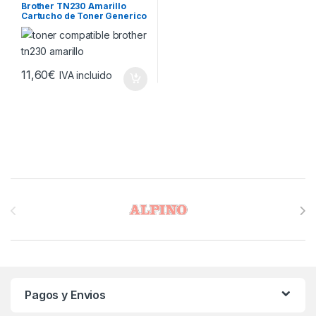
Brother TN230 Amarillo
Cartucho de Toner Generico
– Reemplaza TN230Y
11,60
€
IVA incluido
Brands Carousel
Pagos y Envios