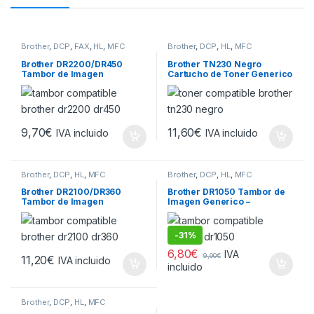
Brother
,
DCP
,
FAX
,
HL
,
MFC
Brother
,
DCP
,
HL
,
MFC
Brother DR2200/DR450
Brother TN230 Negro
Tambor de Imagen
Cartucho de Toner Generico
Generico (Drum)
– Reemplaza TN230BK
9,70
€
11,60
€
IVA incluido
IVA incluido
Brother
,
DCP
,
HL
,
MFC
Brother
,
DCP
,
HL
,
MFC
Brother DR2100/DR360
Brother DR1050 Tambor de
Tambor de Imagen
Imagen Generico –
Generico (Drum)
Reemplaza DR-1050 (Drum)
-
31%
6,80
€
IVA
9,90
€
11,20
€
IVA incluido
incluido
Brother
,
DCP
,
HL
,
MFC