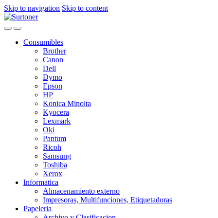
Skip to navigation
Skip to content
Consumibles
Brother
Canon
Dell
Dymo
Epson
HP
Konica Minolta
Kyocera
Lexmark
Oki
Pantum
Ricoh
Samsung
Toshiba
Xerox
Informatica
Almacenamiento externo
Impresoras, Multifunciones, Etiquetadoras
Papeleria
Archivo y Clasificacion