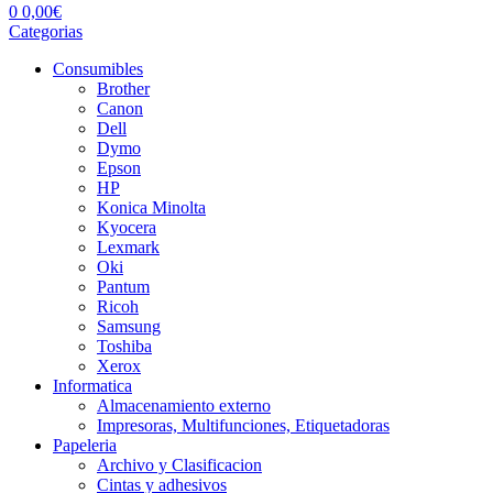
0
0,00
€
Categorias
Consumibles
Brother
Canon
Dell
Dymo
Epson
HP
Konica Minolta
Kyocera
Lexmark
Oki
Pantum
Ricoh
Samsung
Toshiba
Xerox
Informatica
Almacenamiento externo
Impresoras, Multifunciones, Etiquetadoras
Papeleria
Archivo y Clasificacion
Cintas y adhesivos