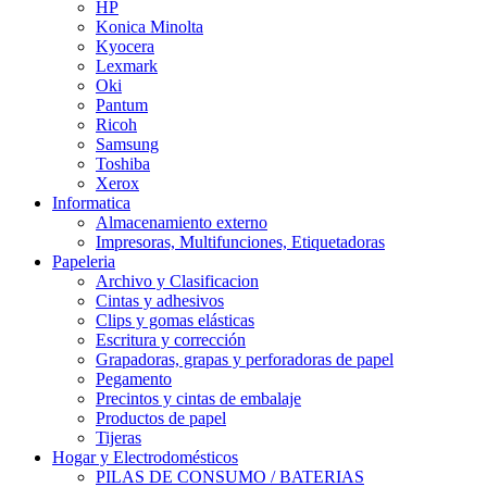
HP
Konica Minolta
Kyocera
Lexmark
Oki
Pantum
Ricoh
Samsung
Toshiba
Xerox
Informatica
Almacenamiento externo
Impresoras, Multifunciones, Etiquetadoras
Papeleria
Archivo y Clasificacion
Cintas y adhesivos
Clips y gomas elásticas
Escritura y corrección
Grapadoras, grapas y perforadoras de papel
Pegamento
Precintos y cintas de embalaje
Productos de papel
Tijeras
Hogar y Electrodomésticos
PILAS DE CONSUMO / BATERIAS