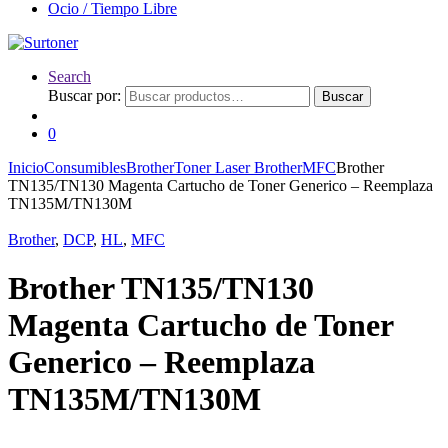
Ocio / Tiempo Libre
Search
Buscar por:
Buscar
0
Inicio
Consumibles
Brother
Toner Laser Brother
MFC
Brother
TN135/TN130 Magenta Cartucho de Toner Generico – Reemplaza
TN135M/TN130M
Brother
,
DCP
,
HL
,
MFC
Brother TN135/TN130
Magenta Cartucho de Toner
Generico – Reemplaza
TN135M/TN130M