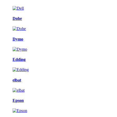
Dohe
Dymo
Edding
elbat
Epson