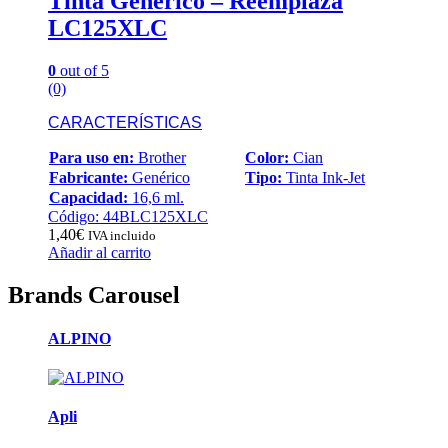
Tinta Generico – Reemplaza
LC125XLC
0
out of 5
(0)
CARACTERÍSTICAS
Para uso en:
Brother
Color:
Cian
Fabricante:
Genérico
Tipo:
Tinta Ink-Jet
Capacidad:
16,6 ml.
Código: 44BLC125XLC
1,40
€
IVA incluido
Añadir al carrito
Brands Carousel
ALPINO
Apli