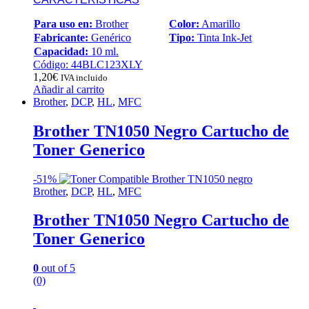
Para uso en:
Brother
Color:
Amarillo
Fabricante:
Genérico
Tipo:
Tinta Ink-Jet
Capacidad:
10 ml.
Código: 44BLC123XLY
1,20
€
IVA incluido
Añadir al carrito
Brother
,
DCP
,
HL
,
MFC
Brother TN1050 Negro Cartucho de
Toner Generico
-
51%
Brother
,
DCP
,
HL
,
MFC
Brother TN1050 Negro Cartucho de
Toner Generico
0
out of 5
(0)