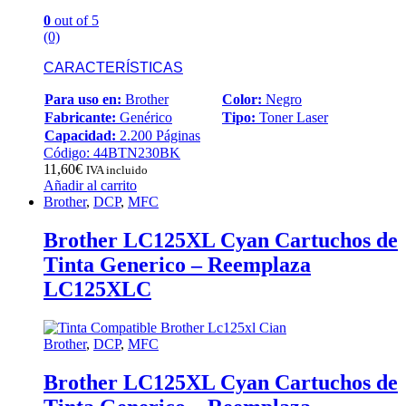
0
out of 5
(0)
CARACTERÍSTICAS
Para uso en:
Brother
Color:
Negro
Fabricante:
Genérico
Tipo:
Toner Laser
Capacidad:
2.200 Páginas
Código: 44BTN230BK
11,60
€
IVA incluido
Añadir al carrito
Brother
,
DCP
,
MFC
Brother LC125XL Cyan Cartuchos de
Tinta Generico – Reemplaza
LC125XLC
Brother
,
DCP
,
MFC
Brother LC125XL Cyan Cartuchos de