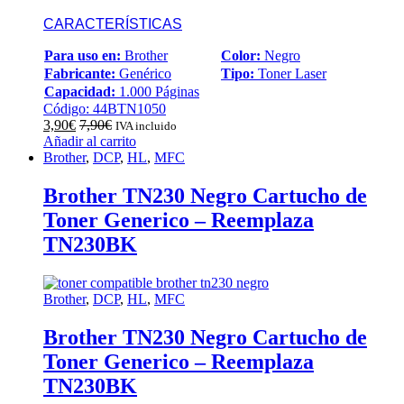
CARACTERÍSTICAS
Para uso en:
Brother
Color:
Negro
Fabricante:
Genérico
Tipo:
Toner Laser
Capacidad:
1.000 Páginas
Código: 44BTN1050
3,90
€
7,90
€
IVA incluido
Añadir al carrito
Brother
,
DCP
,
HL
,
MFC
Brother TN230 Negro Cartucho de
Toner Generico – Reemplaza
TN230BK
Brother
,
DCP
,
HL
,
MFC
Brother TN230 Negro Cartucho de
Toner Generico – Reemplaza
TN230BK