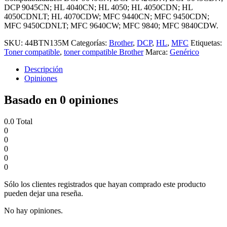
DCP 9045CN; HL 4040CN; HL 4050; HL 4050CDN; HL
4050CDNLT; HL 4070CDW; MFC 9440CN; MFC 9450CDN;
MFC 9450CDNLT; MFC 9640CW; MFC 9840; MFC 9840CDW.
SKU:
44BTN135M
Categorías:
Brother
,
DCP
,
HL
,
MFC
Etiquetas:
Toner compatible
,
toner compatible Brother
Marca:
Genérico
Descripción
Opiniones
Basado en 0 opiniones
0.0
Total
0
0
0
0
0
Sólo los clientes registrados que hayan comprado este producto
pueden dejar una reseña.
No hay opiniones.