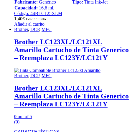
Fabricante:
Genérico
Tipo:
Tinta Ink-Jet
Capacidad:
16,6 ml.
Código: 44BLC125XLM
1,40
€
IVA incluido
Añadir al carrito
Brother
,
DCP
,
MFC
Brother LC123XL/LC121XL
Amarillo Cartucho de Tinta Generico
– Reemplaza LC123Y/LC121Y
Brother
,
DCP
,
MFC
Brother LC123XL/LC121XL
Amarillo Cartucho de Tinta Generico
– Reemplaza LC123Y/LC121Y
0
out of 5
(0)
CARACTERÍSTICAS