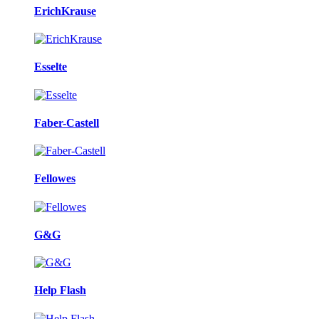
ErichKrause
Esselte
Faber-Castell
Fellowes
G&G
Help Flash