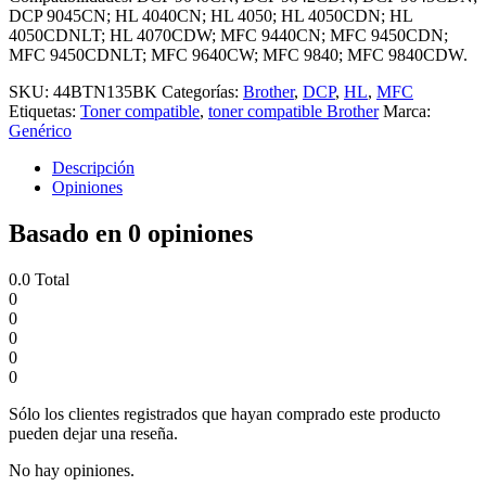
DCP 9045CN; HL 4040CN; HL 4050; HL 4050CDN; HL
4050CDNLT; HL 4070CDW; MFC 9440CN; MFC 9450CDN;
MFC 9450CDNLT; MFC 9640CW; MFC 9840; MFC 9840CDW.
SKU:
44BTN135BK
Categorías:
Brother
,
DCP
,
HL
,
MFC
Etiquetas:
Toner compatible
,
toner compatible Brother
Marca:
Genérico
Descripción
Opiniones
Basado en 0 opiniones
0.0
Total
0
0
0
0
0
Sólo los clientes registrados que hayan comprado este producto
pueden dejar una reseña.
No hay opiniones.