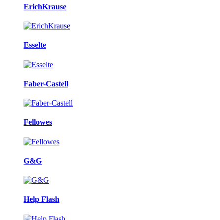
ErichKrause
Esselte
Faber-Castell
Fellowes
G&G
Help Flash