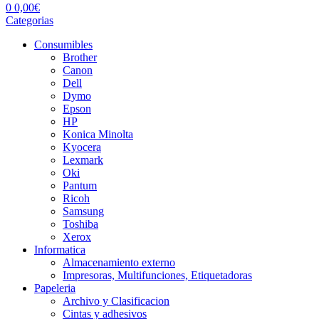
0
0,00
€
Categorias
Consumibles
Brother
Canon
Dell
Dymo
Epson
HP
Konica Minolta
Kyocera
Lexmark
Oki
Pantum
Ricoh
Samsung
Toshiba
Xerox
Informatica
Almacenamiento externo
Impresoras, Multifunciones, Etiquetadoras
Papeleria
Archivo y Clasificacion
Cintas y adhesivos