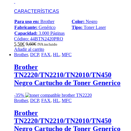
CARACTERÍSTICAS
Para uso en:
Brother
Color:
Negro
Fabricante:
Genérico
Tipo:
Toner Laser
Capacidad:
3.000 Páginas
Código: 44BTN2420PRO
5,50
€
9,60
€
IVA incluido
Añadir al carrito
Brother
,
DCP
,
FAX
,
HL
,
MFC
Brother
TN2220/TN2210/TN2010/TN450
Negro Cartucho de Toner Generico
-
35%
Brother
,
DCP
,
FAX
,
HL
,
MFC
Brother
TN2220/TN2210/TN2010/TN450
Negro Cartucho de Toner Generico