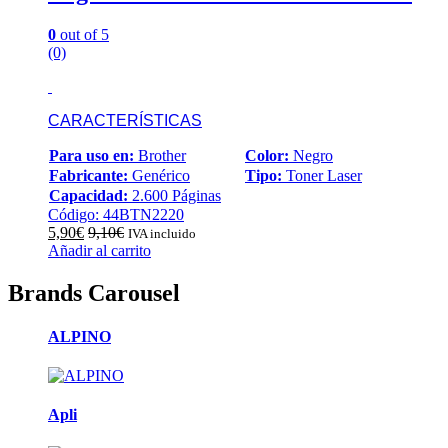
0
out of 5
(0)
CARACTERÍSTICAS
Para uso en:
Brother
Color:
Negro
Fabricante:
Genérico
Tipo:
Toner Laser
Capacidad:
2.600 Páginas
Código: 44BTN2220
5,90
€
9,10
€
IVA incluido
Añadir al carrito
Brands Carousel
ALPINO
Apli