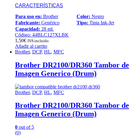
CARACTERÍSTICAS
Para uso en:
Brother
Color:
Negro
Fabricante:
Genérico
Tipo:
Tinta Ink-Jet
Capacidad:
28 ml.
Código: 44BLC127XLBK
1,50
€
IVA incluido
Añadir al carrito
Brother
,
DCP
,
HL
,
MFC
Brother DR2100/DR360 Tambor de
Imagen Generico (Drum)
Brother
,
DCP
,
HL
,
MFC
Brother DR2100/DR360 Tambor de
Imagen Generico (Drum)
0
out of 5
(0)