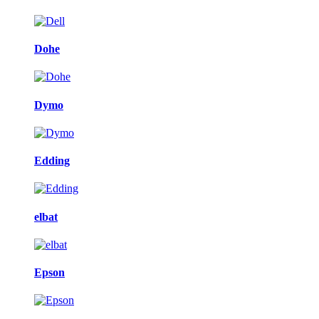
Dohe
Dymo
Edding
elbat
Epson