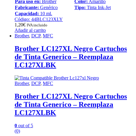
Para uso en:
Brother
Color:
Amarillo
Fabricante:
Genérico
Tipo:
Tinta Ink-Jet
Capacidad:
10 ml.
Código: 44BLC123XLY
1,20
€
IVA incluido
Añadir al carrito
Brother
,
DCP
,
MFC
Brother LC127XL Negro Cartuchos
de Tinta Generico – Reemplaza
LC127XLBK
Brother
,
DCP
,
MFC
Brother LC127XL Negro Cartuchos
de Tinta Generico – Reemplaza
LC127XLBK
0
out of 5
(0)