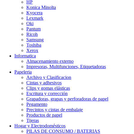
HP
Konica Minolta
Kyocera
Lexmark
Oki
Pantum
Ricoh
Samsung
Toshiba
Xerox
Informatica
Almacenamiento externo
Impresoras, Multifunciones, Etiquetadoras
Papeleria
Archivo y Clasificacion
Cintas y adhesivos
Clips y gomas elásticas
Escritura y corrección
Grapadoras, grapas y perforadoras de papel
Pegamento
Precintos y cintas de embalaje
Productos de papel
Tijeras
Hogar y Electrodomésticos
PILAS DE CONSUMO / BATERIAS