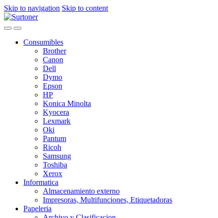
Skip to navigation
Skip to content
Consumibles
Brother
Canon
Dell
Dymo
Epson
HP
Konica Minolta
Kyocera
Lexmark
Oki
Pantum
Ricoh
Samsung
Toshiba
Xerox
Informatica
Almacenamiento externo
Impresoras, Multifunciones, Etiquetadoras
Papeleria
Archivo y Clasificacion