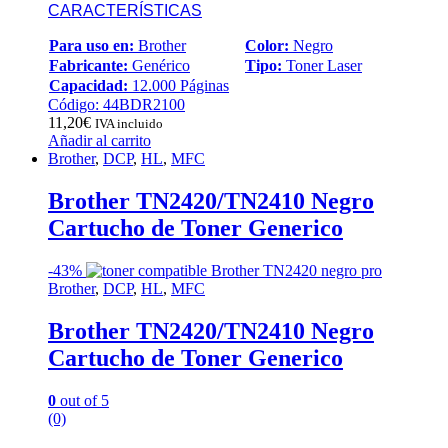
CARACTERÍSTICAS
Para uso en:
Brother
Color:
Negro
Fabricante:
Genérico
Tipo:
Toner Laser
Capacidad:
12.000 Páginas
Código: 44BDR2100
11,20
€
IVA incluido
Añadir al carrito
Brother
,
DCP
,
HL
,
MFC
Brother TN2420/TN2410 Negro
Cartucho de Toner Generico
-
43%
Brother
,
DCP
,
HL
,
MFC
Brother TN2420/TN2410 Negro
Cartucho de Toner Generico
0
out of 5
(0)