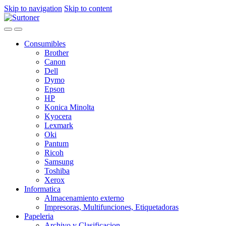
Skip to navigation
Skip to content
Consumibles
Brother
Canon
Dell
Dymo
Epson
HP
Konica Minolta
Kyocera
Lexmark
Oki
Pantum
Ricoh
Samsung
Toshiba
Xerox
Informatica
Almacenamiento externo
Impresoras, Multifunciones, Etiquetadoras
Papeleria
Archivo y Clasificacion