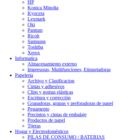
HP
Konica Minolta
Kyocera
Lexmark
Oki
Pantum
Ricoh
Samsung
Toshiba
Xerox
Informatica
Almacenamiento externo
Impresoras, Multifunciones, Etiquetadoras
Papeleria
Archivo y Clasificacion
Cintas y adhesivos
Clips y gomas elásticas
Escritura y corrección
Grapadoras, grapas y perforadoras de papel
Pegamento
Precintos y cintas de embalaje
Productos de papel
Tijeras
Hogar y Electrodomésticos
PILAS DE CONSUMO / BATERIAS