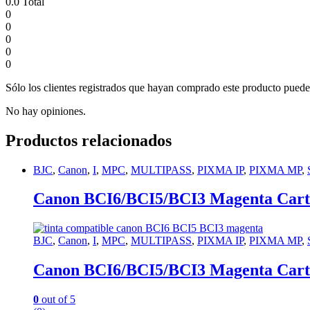
0.0
Total
0
0
0
0
0
Sólo los clientes registrados que hayan comprado este producto puede
No hay opiniones.
Productos relacionados
BJC
,
Canon
,
I
,
MPC
,
MULTIPASS
,
PIXMA IP
,
PIXMA MP
,
Canon BCI6/BCI5/BCI3 Magenta Cartu
BJC
,
Canon
,
I
,
MPC
,
MULTIPASS
,
PIXMA IP
,
PIXMA MP
,
Canon BCI6/BCI5/BCI3 Magenta Cartu
0
out of 5