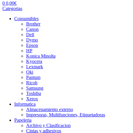
0
0,00
€
Categorias
Consumibles
Brother
Canon
Dell
Dymo
Epson
HP
Konica Minolta
Kyocera
Lexmark
Oki
Pantum
Ricoh
Samsung
Toshiba
Xerox
Informatica
Almacenamiento externo
Impresoras, Multifunciones, Etiquetadoras
Papeleria
Archivo y Clasificacion
Cintas y adhesivos