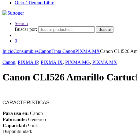
Ocio / Tiempo Libre
Search
Buscar por:
Buscar
0
Inicio
Consumibles
Canon
Tinta Canon
PIXMA MX
Canon CLI526 Amar
Canon
,
PIXMA IP
,
PIXMA IX
,
PIXMA MG
,
PIXMA MX
Canon CLI526 Amarillo Cartuc
CARACTERÍSTICAS
Para uso en:
Canon
Fabricante:
Genérico
Capacidad:
9 ml.
Disponibilidad: