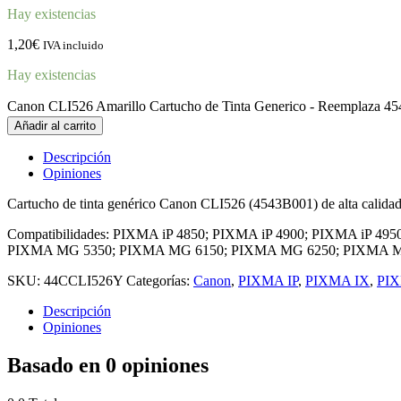
Hay existencias
1,20
€
IVA incluido
Hay existencias
Canon CLI526 Amarillo Cartucho de Tinta Generico - Reemplaza 4
Añadir al carrito
Descripción
Opiniones
Cartucho de tinta genérico Canon CLI526 (4543B001) de alta calidad
Compatibilidades: PIXMA iP 4850; PIXMA iP 4900; PIXMA iP
PIXMA MG 5350; PIXMA MG 6150; PIXMA MG 6250; PIXMA M
SKU:
44CCLI526Y
Categorías:
Canon
,
PIXMA IP
,
PIXMA IX
,
PI
Descripción
Opiniones
Basado en 0 opiniones