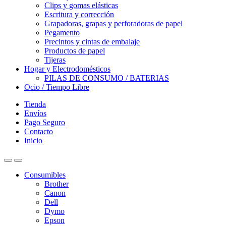
Clips y gomas elásticas
Escritura y corrección
Grapadoras, grapas y perforadoras de papel
Pegamento
Precintos y cintas de embalaje
Productos de papel
Tijeras
Hogar y Electrodomésticos
PILAS DE CONSUMO / BATERIAS
Ocio / Tiempo Libre
Tienda
Envíos
Pago Seguro
Contacto
Inicio
Consumibles
Brother
Canon
Dell
Dymo
Epson