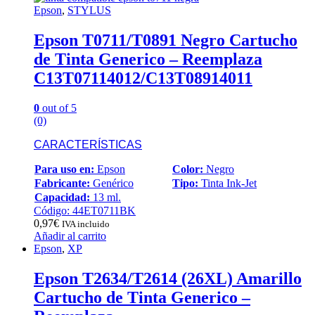
Epson
,
STYLUS
Epson T0711/T0891 Negro Cartucho
de Tinta Generico – Reemplaza
C13T07114012/C13T08914011
0
out of 5
(0)
CARACTERÍSTICAS
Para uso en:
Epson
Color:
Negro
Fabricante:
Genérico
Tipo:
Tinta Ink-Jet
Capacidad:
13 ml.
Código: 44ET0711BK
0,97
€
IVA incluido
Añadir al carrito
Epson
,
XP
Epson T2634/T2614 (26XL) Amarillo
Cartucho de Tinta Generico –