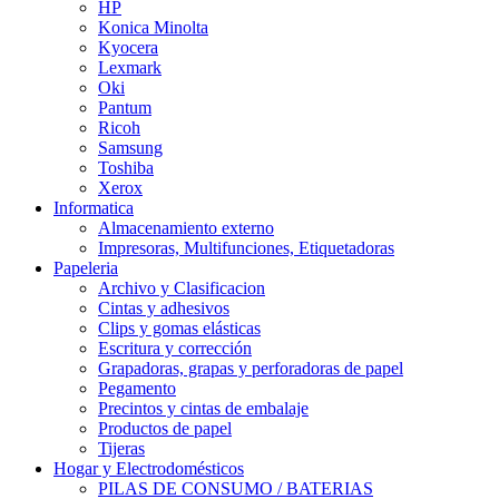
HP
Konica Minolta
Kyocera
Lexmark
Oki
Pantum
Ricoh
Samsung
Toshiba
Xerox
Informatica
Almacenamiento externo
Impresoras, Multifunciones, Etiquetadoras
Papeleria
Archivo y Clasificacion
Cintas y adhesivos
Clips y gomas elásticas
Escritura y corrección
Grapadoras, grapas y perforadoras de papel
Pegamento
Precintos y cintas de embalaje
Productos de papel
Tijeras
Hogar y Electrodomésticos
PILAS DE CONSUMO / BATERIAS