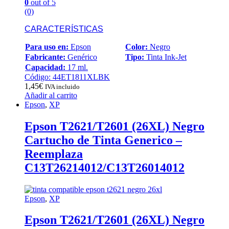
0
out of 5
(0)
CARACTERÍSTICAS
Para uso en:
Epson
Color:
Negro
Fabricante:
Genérico
Tipo:
Tinta Ink-Jet
Capacidad:
17 ml.
Código: 44ET1811XLBK
1,45
€
IVA incluido
Añadir al carrito
Epson
,
XP
Epson T2621/T2601 (26XL) Negro
Cartucho de Tinta Generico –
Reemplaza
C13T26214012/C13T26014012
Epson
,
XP
Epson T2621/T2601 (26XL) Negro