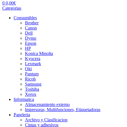
0
0,00
€
Categorias
Consumibles
Brother
Canon
Dell
Dymo
Epson
HP
Konica Minolta
Kyocera
Lexmark
Oki
Pantum
Ricoh
Samsung
Toshiba
Xerox
Informatica
Almacenamiento externo
Impresoras, Multifunciones, Etiquetadoras
Papeleria
Archivo y Clasificacion
Cintas y adhesivos