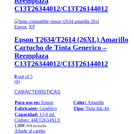
Reemplaza
C13T26344012/C13T26144012
Epson
,
XP
Epson T2634/T2614 (26XL) Amarillo
Cartucho de Tinta Generico –
Reemplaza
C13T26344012/C13T26144012
0
out of 5
(0)
CARACTERÍSTICAS
Para uso en:
Epson
Color:
Amarillo
Fabricante:
Genérico
Tipo:
Tinta Ink-Jet
Capacidad:
13,8 ml.
Código: 44ET2634XLY
1,88
€
IVA incluido
Añadir al carrito