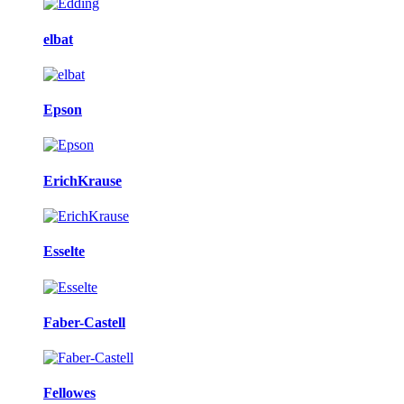
elbat
Epson
ErichKrause
Esselte
Faber-Castell
Fellowes