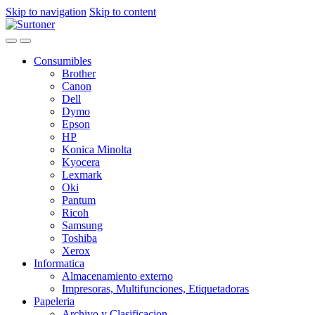
Skip to navigation
Skip to content
Consumibles
Brother
Canon
Dell
Dymo
Epson
HP
Konica Minolta
Kyocera
Lexmark
Oki
Pantum
Ricoh
Samsung
Toshiba
Xerox
Informatica
Almacenamiento externo
Impresoras, Multifunciones, Etiquetadoras
Papeleria
Archivo y Clasificacion