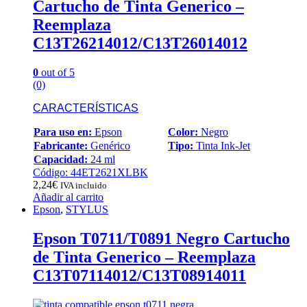
Cartucho de Tinta Generico –
Reemplaza
C13T26214012/C13T26014012
0
out of 5
(0)
CARACTERÍSTICAS
Para uso en:
Epson
Color:
Negro
Fabricante:
Genérico
Tipo:
Tinta Ink-Jet
Capacidad:
24 ml
Código: 44ET2621XLBK
2,24
€
IVA incluido
Añadir al carrito
Epson
,
STYLUS
Epson T0711/T0891 Negro Cartucho
de Tinta Generico – Reemplaza
C13T07114012/C13T08914011