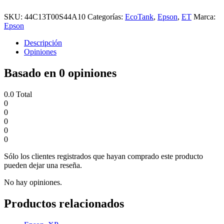
SKU:
44C13T00S44A10
Categorías:
EcoTank
,
Epson
,
ET
Marca:
Epson
Descripción
Opiniones
Basado en 0 opiniones
0.0
Total
0
0
0
0
0
Sólo los clientes registrados que hayan comprado este producto
pueden dejar una reseña.
No hay opiniones.
Productos relacionados