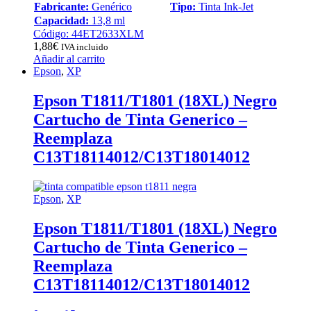
Fabricante:
Genérico
Tipo:
Tinta Ink-Jet
Capacidad:
13,8 ml
Código: 44ET2633XLM
1,88
€
IVA incluido
Añadir al carrito
Epson
,
XP
Epson T1811/T1801 (18XL) Negro
Cartucho de Tinta Generico –
Reemplaza
C13T18114012/C13T18014012
Epson
,
XP
Epson T1811/T1801 (18XL) Negro
Cartucho de Tinta Generico –
Reemplaza
C13T18114012/C13T18014012