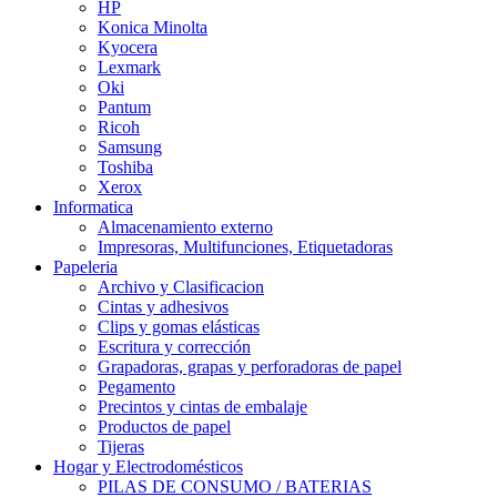
HP
Konica Minolta
Kyocera
Lexmark
Oki
Pantum
Ricoh
Samsung
Toshiba
Xerox
Informatica
Almacenamiento externo
Impresoras, Multifunciones, Etiquetadoras
Papeleria
Archivo y Clasificacion
Cintas y adhesivos
Clips y gomas elásticas
Escritura y corrección
Grapadoras, grapas y perforadoras de papel
Pegamento
Precintos y cintas de embalaje
Productos de papel
Tijeras
Hogar y Electrodomésticos
PILAS DE CONSUMO / BATERIAS