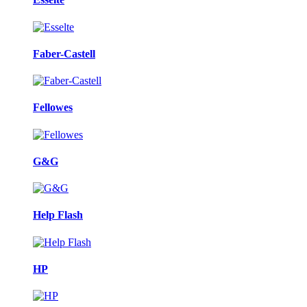
Faber-Castell
Fellowes
G&G
Help Flash
HP