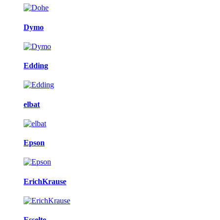
Dymo
Edding
elbat
Epson
ErichKrause
Esselte