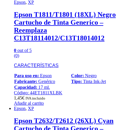
Epson
,
XP
Epson T1811/T1801 (18XL) Negro
Cartucho de Tinta Generico –
Reemplaza
C13T18114012/C13T18014012
0
out of 5
(0)
CARACTERÍSTICAS
Para uso en:
Epson
Color:
Negro
Fabricante:
Genérico
Tipo:
Tinta Ink-Jet
Capacidad:
17 ml.
Código: 44ET1811XLBK
1,45
€
IVA incluido
Añadir al carrito
Epson
,
XP
Epson T2632/T2612 (26XL) Cyan
Cartucho de Tinta Generico –