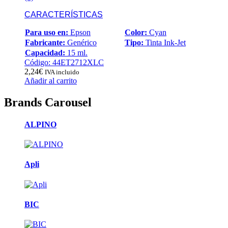
CARACTERÍSTICAS
Para uso en:
Epson
Color:
Cyan
Fabricante:
Genérico
Tipo:
Tinta Ink-Jet
Capacidad:
15 ml.
Código: 44ET2712XLC
2,24
€
IVA incluido
Añadir al carrito
Brands Carousel
ALPINO
Apli
BIC