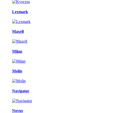
Lexmark
Maxell
Milan
Molin
Navigator
Novus