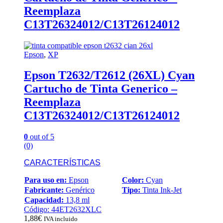
Reemplaza
C13T26324012/C13T26124012
Epson
,
XP
Epson T2632/T2612 (26XL) Cyan
Cartucho de Tinta Generico –
Reemplaza
C13T26324012/C13T26124012
0
out of 5
(0)
CARACTERÍSTICAS
Para uso en:
Epson
Color:
Cyan
Fabricante:
Genérico
Tipo:
Tinta Ink-Jet
Capacidad:
13,8 ml
Código: 44ET2632XLC
1,88
€
IVA incluido