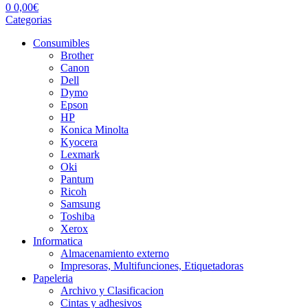
0
0,00
€
Categorias
Consumibles
Brother
Canon
Dell
Dymo
Epson
HP
Konica Minolta
Kyocera
Lexmark
Oki
Pantum
Ricoh
Samsung
Toshiba
Xerox
Informatica
Almacenamiento externo
Impresoras, Multifunciones, Etiquetadoras
Papeleria
Archivo y Clasificacion
Cintas y adhesivos