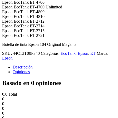
Epson EcoTank ET-4700
Epson EcoTank ET-4700 Unlimited
Epson EcoTank ET-4800
Epson EcoTank ET-4810
Epson EcoTank ET-2712
Epson EcoTank ET-2714
Epson EcoTank ET-2715
Epson EcoTank ET-2721
Botella de tinta Epson 104 Original Magenta
SKU:
44C13T00P340
Categorías:
EcoTank
,
Epson
,
ET
Marca:
Epson
Descripción
Opiniones
Basado en 0 opiniones
0.0
Total
0
0
0
0
0