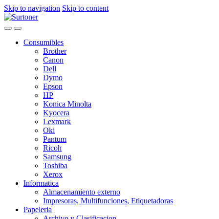
Skip to navigation
Skip to content
Consumibles
Brother
Canon
Dell
Dymo
Epson
HP
Konica Minolta
Kyocera
Lexmark
Oki
Pantum
Ricoh
Samsung
Toshiba
Xerox
Informatica
Almacenamiento externo
Impresoras, Multifunciones, Etiquetadoras
Papeleria
Archivo y Clasificacion