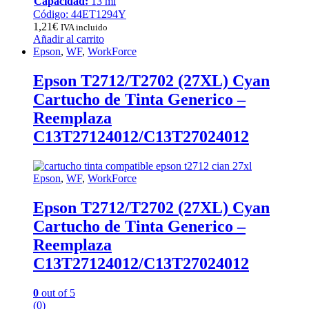
Capacidad:
13 ml
Código: 44ET1294Y
1,21
€
IVA incluido
Añadir al carrito
Epson
,
WF
,
WorkForce
Epson T2712/T2702 (27XL) Cyan
Cartucho de Tinta Generico –
Reemplaza
C13T27124012/C13T27024012
Epson
,
WF
,
WorkForce
Epson T2712/T2702 (27XL) Cyan
Cartucho de Tinta Generico –
Reemplaza
C13T27124012/C13T27024012
0
out of 5
(0)