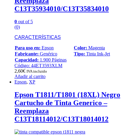
Reemplaza
C13T35934010/C13T35834010
0
out of 5
(0)
CARACTERÍSTICAS
Para uso en:
Epson
Color:
Magenta
Fabricante:
Genérico
Tipo:
Tinta Ink-Jet
Capacidad:
1.900 Páginas
Código: 44ET3593XLM
2,60
€
IVA incluido
Añadir al carrito
Epson
,
XP
Epson T1811/T1801 (18XL) Negro
Cartucho de Tinta Generico –
Reemplaza
C13T18114012/C13T18014012