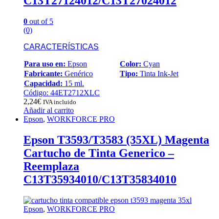
C13T27124012/C13T27024012
0
out of 5
(0)
CARACTERÍSTICAS
Para uso en:
Epson
Color:
Cyan
Fabricante:
Genérico
Tipo:
Tinta Ink-Jet
Capacidad:
15 ml.
Código: 44ET2712XLC
2,24
€
IVA incluido
Añadir al carrito
Epson
,
WORKFORCE PRO
Epson T3593/T3583 (35XL) Magenta
Cartucho de Tinta Generico –
Reemplaza
C13T35934010/C13T35834010
Epson
,
WORKFORCE PRO