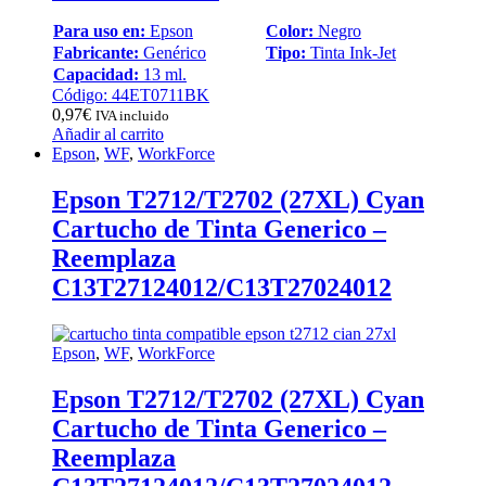
Para uso en:
Epson
Color:
Negro
Fabricante:
Genérico
Tipo:
Tinta Ink-Jet
Capacidad:
13 ml.
Código: 44ET0711BK
0,97
€
IVA incluido
Añadir al carrito
Epson
,
WF
,
WorkForce
Epson T2712/T2702 (27XL) Cyan
Cartucho de Tinta Generico –
Reemplaza
C13T27124012/C13T27024012
Epson
,
WF
,
WorkForce
Epson T2712/T2702 (27XL) Cyan
Cartucho de Tinta Generico –
Reemplaza