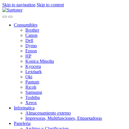
Skip to navigation
Skip to content
Consumibles
Brother
Canon
Dell
Dymo
Epson
HP
Konica Minolta
Kyocera
Lexmark
Oki
Pantum
Ricoh
Samsung
Toshiba
Xerox
Informatica
Almacenamiento externo
Impresoras, Multifunciones, Etiquetadoras
Papeleria
Archivo y Clasificacion