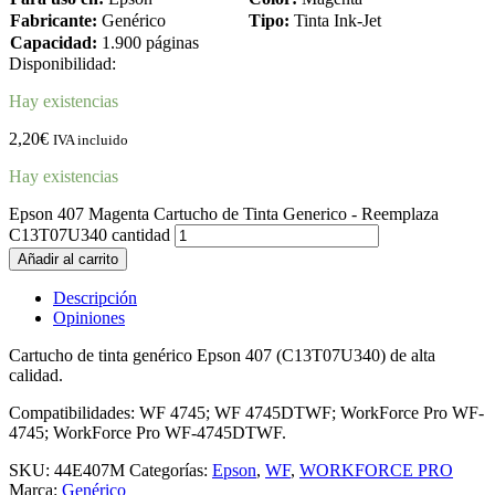
Fabricante:
Genérico
Tipo:
Tinta Ink-Jet
Capacidad:
1.900 páginas
Disponibilidad:
Hay existencias
2,20
€
IVA incluido
Hay existencias
Epson 407 Magenta Cartucho de Tinta Generico - Reemplaza
C13T07U340 cantidad
Añadir al carrito
Descripción
Opiniones
Cartucho de tinta genérico Epson 407 (C13T07U340) de alta
calidad.
Compatibilidades: WF 4745; WF 4745DTWF; WorkForce Pro WF-
4745; WorkForce Pro WF-4745DTWF.
SKU:
44E407M
Categorías:
Epson
,
WF
,
WORKFORCE PRO
Marca:
Genérico