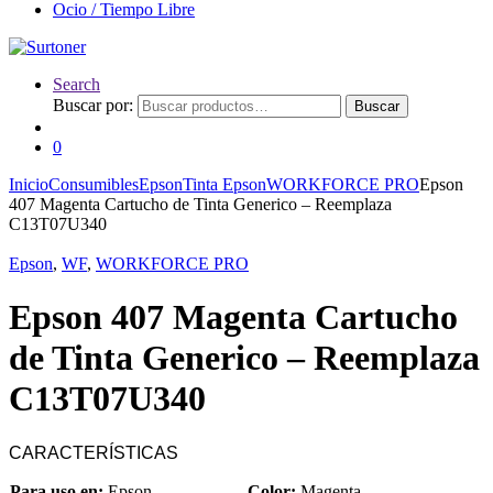
Ocio / Tiempo Libre
Search
Buscar por:
Buscar
0
Inicio
Consumibles
Epson
Tinta Epson
WORKFORCE PRO
Epson
407 Magenta Cartucho de Tinta Generico – Reemplaza
C13T07U340
Epson
,
WF
,
WORKFORCE PRO
Epson 407 Magenta Cartucho
de Tinta Generico – Reemplaza
C13T07U340
CARACTERÍSTICAS
Para uso en:
Epson
Color:
Magenta