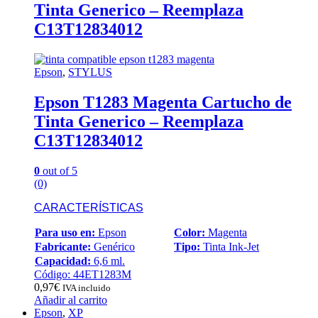
Tinta Generico – Reemplaza
C13T12834012
Epson
,
STYLUS
Epson T1283 Magenta Cartucho de
Tinta Generico – Reemplaza
C13T12834012
0
out of 5
(0)
CARACTERÍSTICAS
Para uso en:
Epson
Color:
Magenta
Fabricante:
Genérico
Tipo:
Tinta Ink-Jet
Capacidad:
6,6 ml.
Código: 44ET1283M
0,97
€
IVA incluido
Añadir al carrito
Epson
,
XP