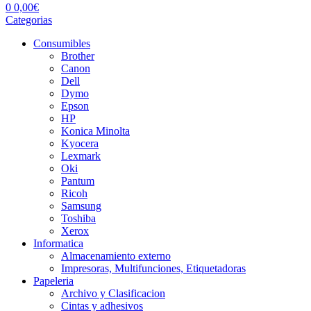
0
0,00
€
Categorias
Consumibles
Brother
Canon
Dell
Dymo
Epson
HP
Konica Minolta
Kyocera
Lexmark
Oki
Pantum
Ricoh
Samsung
Toshiba
Xerox
Informatica
Almacenamiento externo
Impresoras, Multifunciones, Etiquetadoras
Papeleria
Archivo y Clasificacion
Cintas y adhesivos