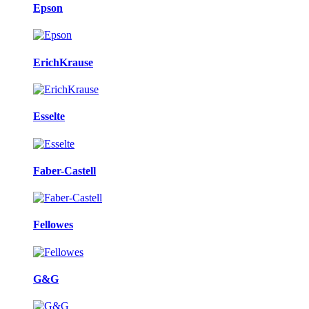
Epson
ErichKrause
Esselte
Faber-Castell
Fellowes
G&G