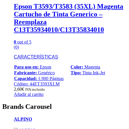
Epson T3593/T3583 (35XL) Magenta
Cartucho de Tinta Generico –
Reemplaza
C13T35934010/C13T35834010
0
out of 5
(0)
CARACTERÍSTICAS
Para uso en:
Epson
Color:
Magenta
Fabricante:
Genérico
Tipo:
Tinta Ink-Jet
Capacidad:
1.900 Páginas
Código: 44ET3593XLM
2,60
€
IVA incluido
Añadir al carrito
Brands Carousel
ALPINO