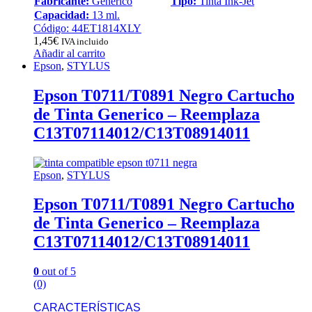
Fabricante:
Genérico
Tipo:
Tinta Ink-Jet
Capacidad:
13 ml.
Código: 44ET1814XLY
1,45
€
IVA incluido
Añadir al carrito
Epson
,
STYLUS
Epson T0711/T0891 Negro Cartucho
de Tinta Generico – Reemplaza
C13T07114012/C13T08914011
Epson
,
STYLUS
Epson T0711/T0891 Negro Cartucho
de Tinta Generico – Reemplaza
C13T07114012/C13T08914011
0
out of 5
(0)
CARACTERÍSTICAS