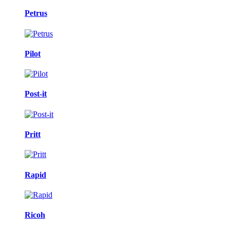
Petrus
Pilot
Post-it
Pritt
Rapid
Ricoh