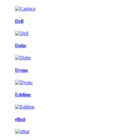
Dell
Dohe
Dymo
Edding
elbat