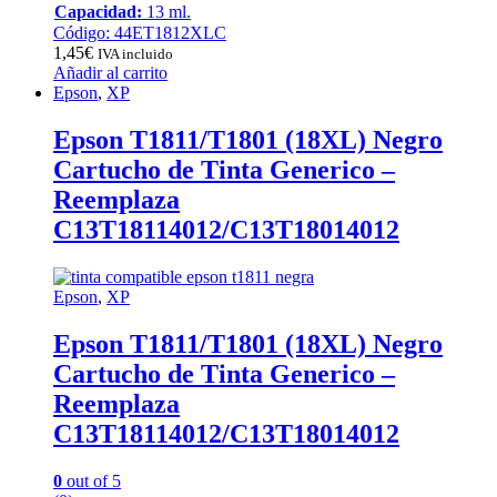
Capacidad:
13 ml.
Código: 44ET1812XLC
1,45
€
IVA incluido
Añadir al carrito
Epson
,
XP
Epson T1811/T1801 (18XL) Negro
Cartucho de Tinta Generico –
Reemplaza
C13T18114012/C13T18014012
Epson
,
XP
Epson T1811/T1801 (18XL) Negro
Cartucho de Tinta Generico –
Reemplaza
C13T18114012/C13T18014012
0
out of 5