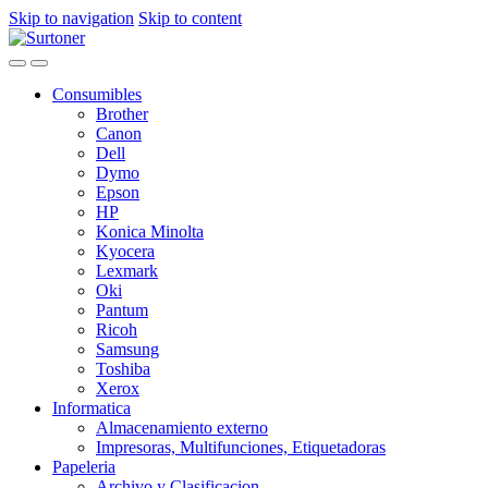
Skip to navigation
Skip to content
Consumibles
Brother
Canon
Dell
Dymo
Epson
HP
Konica Minolta
Kyocera
Lexmark
Oki
Pantum
Ricoh
Samsung
Toshiba
Xerox
Informatica
Almacenamiento externo
Impresoras, Multifunciones, Etiquetadoras
Papeleria
Archivo y Clasificacion