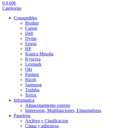
0
0,00
€
Categorias
Consumibles
Brother
Canon
Dell
Dymo
Epson
HP
Konica Minolta
Kyocera
Lexmark
Oki
Pantum
Ricoh
Samsung
Toshiba
Xerox
Informatica
Almacenamiento externo
Impresoras, Multifunciones, Etiquetadoras
Papeleria
Archivo y Clasificacion
Cintas y adhesivos