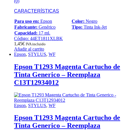
(0)
CARACTERÍSTICAS
Para uso en:
Epson
Color:
Negro
Fabricante:
Genérico
Tipo:
Tinta Ink-Jet
Capacidad:
17 ml.
Código: 44ET1811XLBK
1,45
€
IVA incluido
Añadir al carrito
Epson
,
STYLUS
,
WF
Epson T1293 Magenta Cartucho de
Tinta Generico – Reemplaza
C13T12934012
Epson
,
STYLUS
,
WF
Epson T1293 Magenta Cartucho de
Tinta Generico – Reemplaza