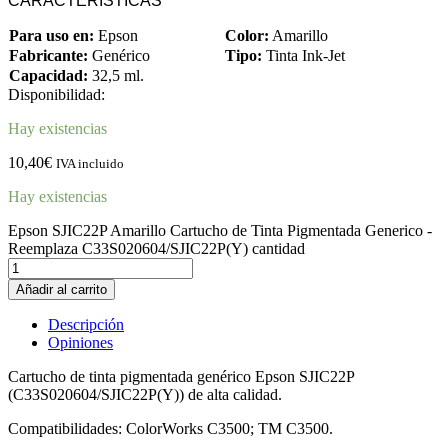
CARACTERÍSTICAS
Para uso en:
Epson
Color:
Amarillo
Fabricante:
Genérico
Tipo:
Tinta Ink-Jet
Capacidad:
32,5 ml.
Disponibilidad:
Hay existencias
10,40
€
IVA incluido
Hay existencias
Epson SJIC22P Amarillo Cartucho de Tinta Pigmentada Generico -
Reemplaza C33S020604/SJIC22P(Y) cantidad
Añadir al carrito
Descripción
Opiniones
Cartucho de tinta pigmentada genérico Epson SJIC22P
(C33S020604/SJIC22P(Y)) de alta calidad.
Compatibilidades: ColorWorks C3500; TM C3500.