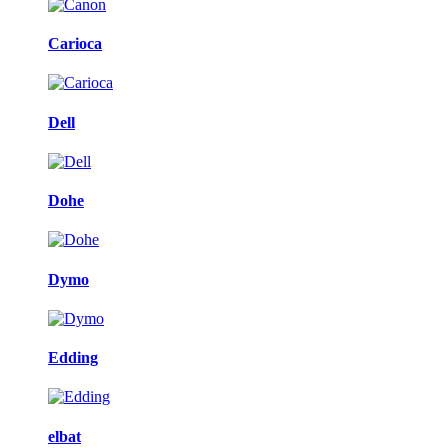
Carioca
Dell
Dohe
Dymo
Edding
elbat