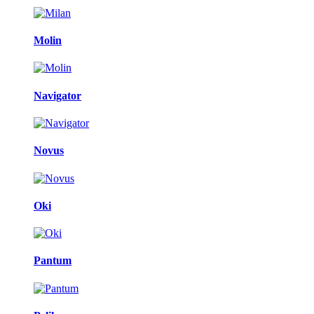
Molin
Navigator
Novus
Oki
Pantum