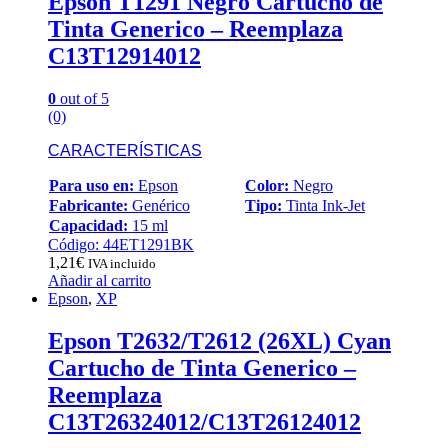
Epson T1291 Negro Cartucho de
Tinta Generico – Reemplaza
C13T12914012
0
out of 5
(0)
CARACTERÍSTICAS
Para uso en:
Epson
Color:
Negro
Fabricante:
Genérico
Tipo:
Tinta Ink-Jet
Capacidad:
15 ml
Código: 44ET1291BK
1,21
€
IVA incluido
Añadir al carrito
Epson
,
XP
Epson T2632/T2612 (26XL) Cyan
Cartucho de Tinta Generico –
Reemplaza
C13T26324012/C13T26124012