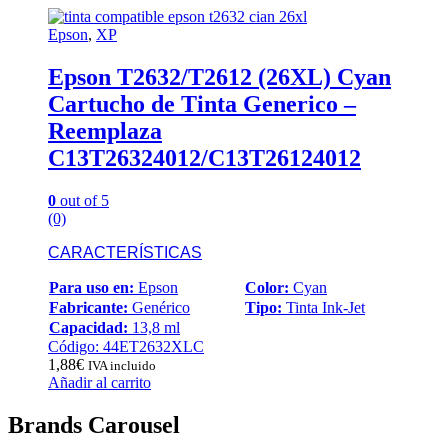
Epson
,
XP
Epson T2632/T2612 (26XL) Cyan
Cartucho de Tinta Generico –
Reemplaza
C13T26324012/C13T26124012
0
out of 5
(0)
CARACTERÍSTICAS
Para uso en:
Epson
Color:
Cyan
Fabricante:
Genérico
Tipo:
Tinta Ink-Jet
Capacidad:
13,8 ml
Código: 44ET2632XLC
1,88
€
IVA incluido
Añadir al carrito
Brands Carousel