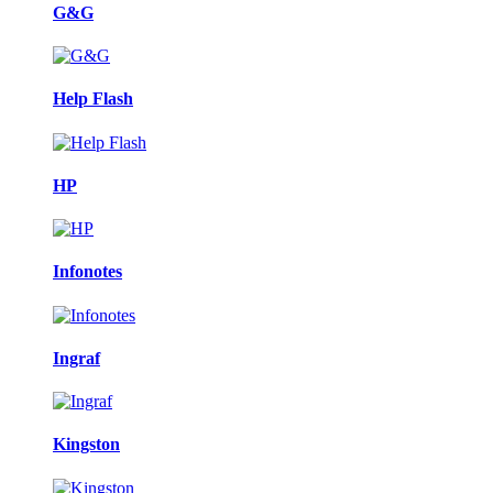
G&G
Help Flash
HP
Infonotes
Ingraf
Kingston