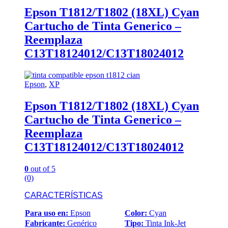
Epson T1812/T1802 (18XL) Cyan
Cartucho de Tinta Generico –
Reemplaza
C13T18124012/C13T18024012
Epson
,
XP
Epson T1812/T1802 (18XL) Cyan
Cartucho de Tinta Generico –
Reemplaza
C13T18124012/C13T18024012
0
out of 5
(0)
CARACTERÍSTICAS
Para uso en:
Epson
Color:
Cyan
Fabricante:
Genérico
Tipo:
Tinta Ink-Jet