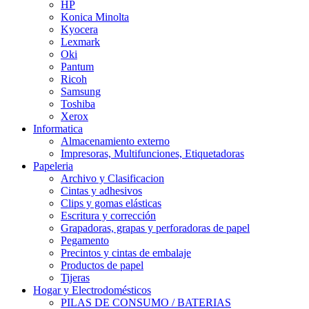
HP
Konica Minolta
Kyocera
Lexmark
Oki
Pantum
Ricoh
Samsung
Toshiba
Xerox
Informatica
Almacenamiento externo
Impresoras, Multifunciones, Etiquetadoras
Papeleria
Archivo y Clasificacion
Cintas y adhesivos
Clips y gomas elásticas
Escritura y corrección
Grapadoras, grapas y perforadoras de papel
Pegamento
Precintos y cintas de embalaje
Productos de papel
Tijeras
Hogar y Electrodomésticos
PILAS DE CONSUMO / BATERIAS