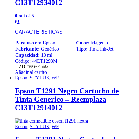
C13T12934012
0
out of 5
(0)
CARACTERÍSTICAS
Para uso en:
Epson
Color:
Magenta
Fabricante:
Genérico
Tipo:
Tinta Ink-Jet
Capacidad:
13 ml
Código: 44ET1293M
1,21
€
IVA incluido
Añadir al carrito
Epson
,
STYLUS
,
WF
Epson T1291 Negro Cartucho de
Tinta Generico – Reemplaza
C13T12914012
Epson
,
STYLUS
,
WF