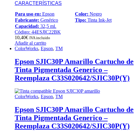
CARACTERÍSTICAS
Para uso en:
Epson
Color:
Negro
Fabricante:
Genérico
Tipo:
Tinta Ink-Jet
Capacidad:
32,5 ml.
Código: 44ESJIC22BK
10,40
€
IVA incluido
Añadir al carrito
ColorWorks
,
Epson
,
TM
Epson SJIC30P Amarillo Cartucho de
Tinta Pigmentada Generico –
Reemplaza C33S020642/SJIC30P(Y)
ColorWorks
,
Epson
,
TM
Epson SJIC30P Amarillo Cartucho de
Tinta Pigmentada Generico –
Reemplaza C33S020642/SJIC30P(Y)