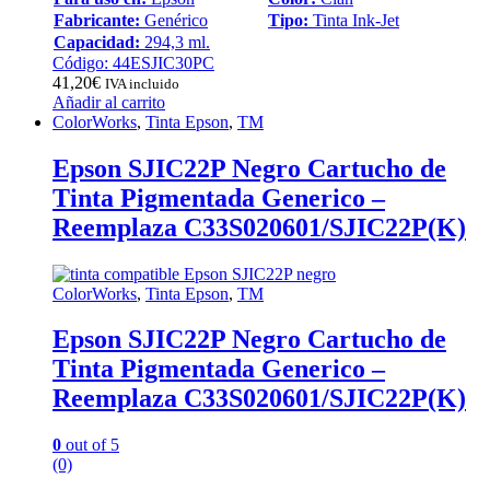
Fabricante:
Genérico
Tipo:
Tinta Ink-Jet
Capacidad:
294,3 ml.
Código: 44ESJIC30PC
41,20
€
IVA incluido
Añadir al carrito
ColorWorks
,
Tinta Epson
,
TM
Epson SJIC22P Negro Cartucho de
Tinta Pigmentada Generico –
Reemplaza C33S020601/SJIC22P(K)
ColorWorks
,
Tinta Epson
,
TM
Epson SJIC22P Negro Cartucho de
Tinta Pigmentada Generico –
Reemplaza C33S020601/SJIC22P(K)
0
out of 5
(0)