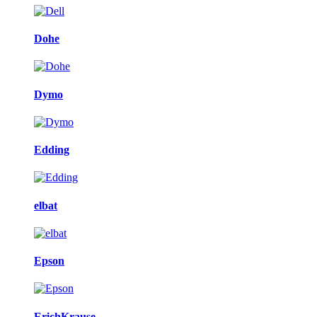
Dohe
Dymo
Edding
elbat
Epson
ErichKrause