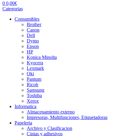
0
0,00
€
Categorias
Consumibles
Brother
Canon
Dell
Dymo
Epson
HP
Konica Minolta
Kyocera
Lexmark
Oki
Pantum
Ricoh
Samsung
Toshiba
Xerox
Informatica
Almacenamiento externo
Impresoras, Multifunciones, Etiquetadoras
Papeleria
Archivo y Clasificacion
Cintas y adhesivos