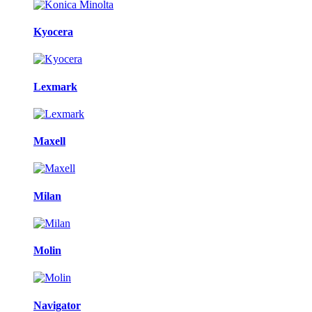
Kyocera
Lexmark
Maxell
Milan
Molin
Navigator