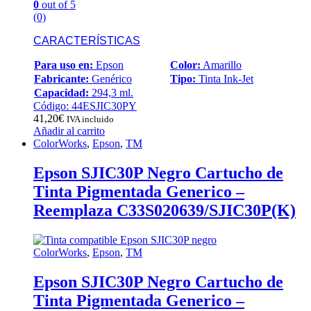
0
out of 5
(0)
CARACTERÍSTICAS
Para uso en:
Epson
Color:
Amarillo
Fabricante:
Genérico
Tipo:
Tinta Ink-Jet
Capacidad:
294,3 ml.
Código: 44ESJIC30PY
41,20
€
IVA incluido
Añadir al carrito
ColorWorks
,
Epson
,
TM
Epson SJIC30P Negro Cartucho de
Tinta Pigmentada Generico –
Reemplaza C33S020639/SJIC30P(K)
ColorWorks
,
Epson
,
TM
Epson SJIC30P Negro Cartucho de
Tinta Pigmentada Generico –