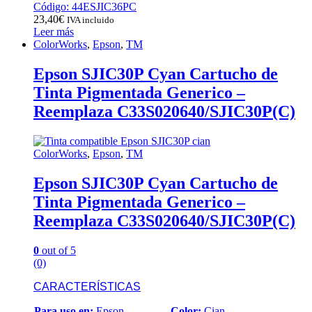
Código: 44ESJIC36PC
23,40
€
IVA incluido
Leer más
ColorWorks
,
Epson
,
TM
Epson SJIC30P Cyan Cartucho de
Tinta Pigmentada Generico –
Reemplaza C33S020640/SJIC30P(C)
ColorWorks
,
Epson
,
TM
Epson SJIC30P Cyan Cartucho de
Tinta Pigmentada Generico –
Reemplaza C33S020640/SJIC30P(C)
0
out of 5
(0)
CARACTERÍSTICAS
Para uso en:
Epson
Color:
Cian