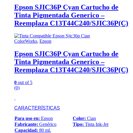
Epson SJIC36P Cyan Cartucho de
Tinta Pigmentada Generico –
Reemplaza C13T44C240/SJIC36P(C)
ColorWorks
,
Epson
Epson SJIC36P Cyan Cartucho de
Tinta Pigmentada Generico –
Reemplaza C13T44C240/SJIC36P(C)
0
out of 5
(0)
CARACTERÍSTICAS
Para uso en:
Epson
Color:
Cian
Fabricante:
Genérico
Tipo:
Tinta Ink-Jet
Capacidad:
80 ml.