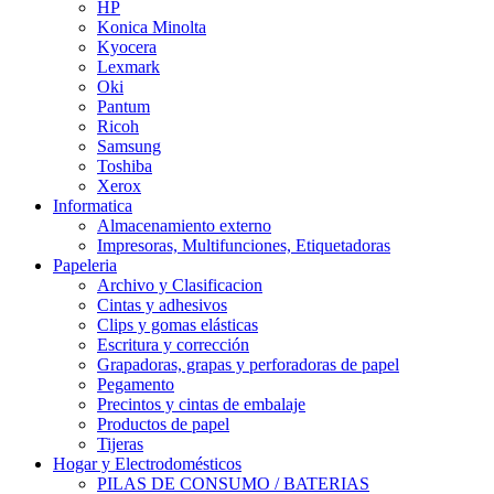
HP
Konica Minolta
Kyocera
Lexmark
Oki
Pantum
Ricoh
Samsung
Toshiba
Xerox
Informatica
Almacenamiento externo
Impresoras, Multifunciones, Etiquetadoras
Papeleria
Archivo y Clasificacion
Cintas y adhesivos
Clips y gomas elásticas
Escritura y corrección
Grapadoras, grapas y perforadoras de papel
Pegamento
Precintos y cintas de embalaje
Productos de papel
Tijeras
Hogar y Electrodomésticos
PILAS DE CONSUMO / BATERIAS