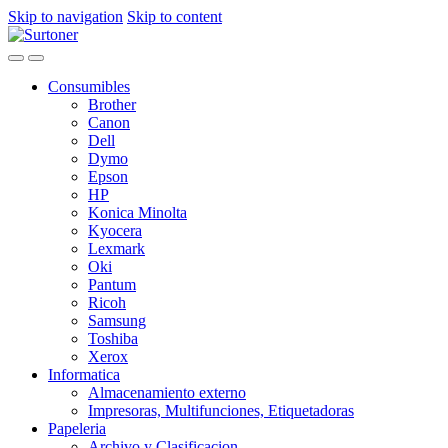
Skip to navigation
Skip to content
Consumibles
Brother
Canon
Dell
Dymo
Epson
HP
Konica Minolta
Kyocera
Lexmark
Oki
Pantum
Ricoh
Samsung
Toshiba
Xerox
Informatica
Almacenamiento externo
Impresoras, Multifunciones, Etiquetadoras
Papeleria
Archivo y Clasificacion