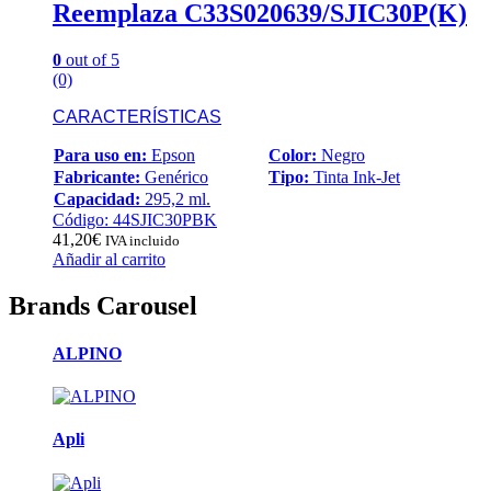
Reemplaza C33S020639/SJIC30P(K)
0
out of 5
(0)
CARACTERÍSTICAS
Para uso en:
Epson
Color:
Negro
Fabricante:
Genérico
Tipo:
Tinta Ink-Jet
Capacidad:
295,2 ml.
Código: 44SJIC30PBK
41,20
€
IVA incluido
Añadir al carrito
Brands Carousel
ALPINO
Apli