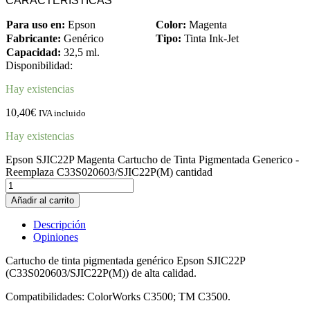
CARACTERÍSTICAS
Para uso en:
Epson
Color:
Magenta
Fabricante:
Genérico
Tipo:
Tinta Ink-Jet
Capacidad:
32,5 ml.
Disponibilidad:
Hay existencias
10,40
€
IVA incluido
Hay existencias
Epson SJIC22P Magenta Cartucho de Tinta Pigmentada Generico -
Reemplaza C33S020603/SJIC22P(M) cantidad
Añadir al carrito
Descripción
Opiniones
Cartucho de tinta pigmentada genérico Epson SJIC22P
(C33S020603/SJIC22P(M)) de alta calidad.
Compatibilidades: ColorWorks C3500; TM C3500.