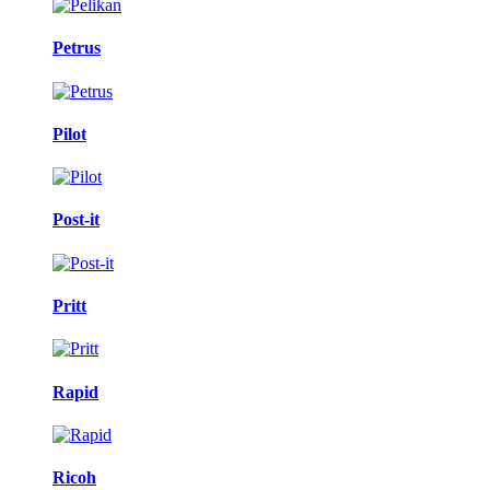
Petrus
Pilot
Post-it
Pritt
Rapid
Ricoh