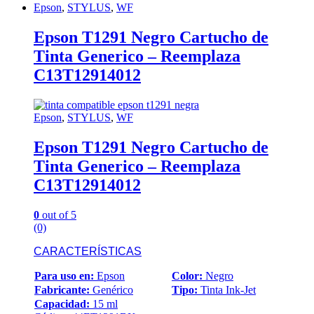
Epson
,
STYLUS
,
WF
Epson T1291 Negro Cartucho de
Tinta Generico – Reemplaza
C13T12914012
Epson
,
STYLUS
,
WF
Epson T1291 Negro Cartucho de
Tinta Generico – Reemplaza
C13T12914012
0
out of 5
(0)
CARACTERÍSTICAS
Para uso en:
Epson
Color:
Negro
Fabricante:
Genérico
Tipo:
Tinta Ink-Jet
Capacidad:
15 ml