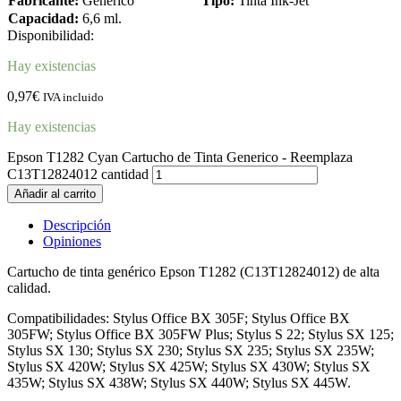
Fabricante:
Genérico
Tipo:
Tinta Ink-Jet
Capacidad:
6,6 ml.
Disponibilidad:
Hay existencias
0,97
€
IVA incluido
Hay existencias
Epson T1282 Cyan Cartucho de Tinta Generico - Reemplaza
C13T12824012 cantidad
Añadir al carrito
Descripción
Opiniones
Cartucho de tinta genérico Epson T1282 (C13T12824012) de alta
calidad.
Compatibilidades: Stylus Office BX 305F; Stylus Office BX
305FW; Stylus Office BX 305FW Plus; Stylus S 22; Stylus SX 125;
Stylus SX 130; Stylus SX 230; Stylus SX 235; Stylus SX 235W;
Stylus SX 420W; Stylus SX 425W; Stylus SX 430W; Stylus SX
435W; Stylus SX 438W; Stylus SX 440W; Stylus SX 445W.