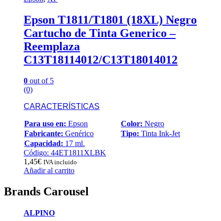
Epson T1811/T1801 (18XL) Negro
Cartucho de Tinta Generico –
Reemplaza
C13T18114012/C13T18014012
0
out of 5
(0)
CARACTERÍSTICAS
Para uso en:
Epson
Color:
Negro
Fabricante:
Genérico
Tipo:
Tinta Ink-Jet
Capacidad:
17 ml.
Código: 44ET1811XLBK
1,45
€
IVA incluido
Añadir al carrito
Brands Carousel
ALPINO