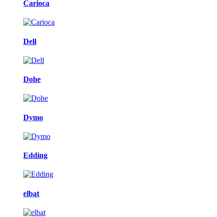
Carioca
Dell
Dohe
Dymo
Edding
elbat