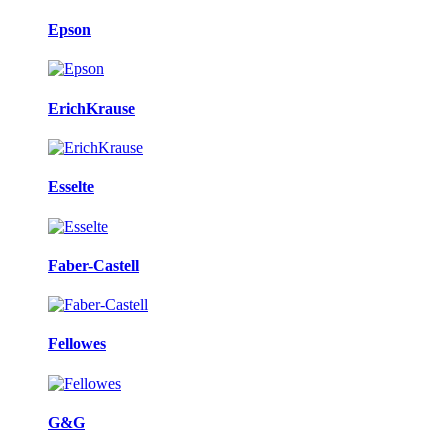
Epson
ErichKrause
Esselte
Faber-Castell
Fellowes
G&G