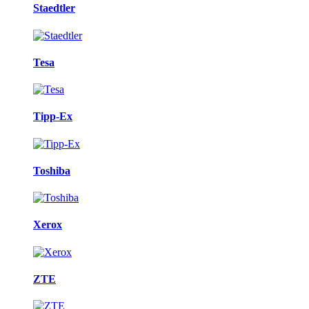
Staedtler
Tesa
Tipp-Ex
Toshiba
Xerox
ZTE