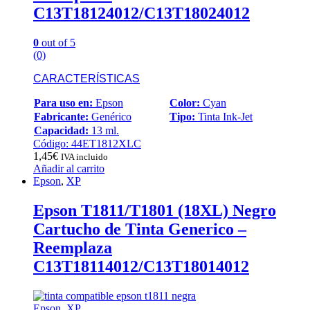
C13T18124012/C13T18024012
0
out of 5
(0)
CARACTERÍSTICAS
Para uso en:
Epson
Color:
Cyan
Fabricante:
Genérico
Tipo:
Tinta Ink-Jet
Capacidad:
13 ml.
Código: 44ET1812XLC
1,45
€
IVA incluido
Añadir al carrito
Epson
,
XP
Epson T1811/T1801 (18XL) Negro
Cartucho de Tinta Generico –
Reemplaza
C13T18114012/C13T18014012
Epson
,
XP