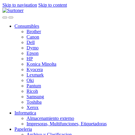
Skip to navigation
Skip to content
Consumibles
Brother
Canon
Dell
Dymo
Epson
HP
Konica Minolta
Kyocera
Lexmark
Oki
Pantum
Ricoh
Samsung
Toshiba
Xerox
Informatica
Almacenamiento externo
Impresoras, Multifunciones, Etiquetadoras
Papeleria
Archivo y Clasificacion