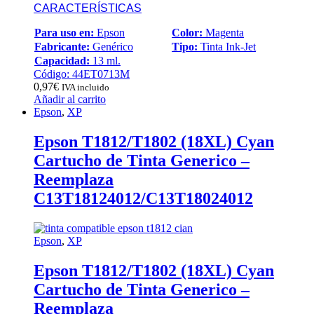
CARACTERÍSTICAS
Para uso en:
Epson
Color:
Magenta
Fabricante:
Genérico
Tipo:
Tinta Ink-Jet
Capacidad:
13 ml.
Código: 44ET0713M
0,97
€
IVA incluido
Añadir al carrito
Epson
,
XP
Epson T1812/T1802 (18XL) Cyan
Cartucho de Tinta Generico –
Reemplaza
C13T18124012/C13T18024012
Epson
,
XP
Epson T1812/T1802 (18XL) Cyan
Cartucho de Tinta Generico –
Reemplaza