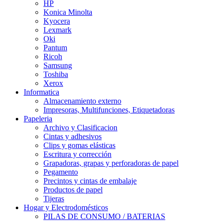
HP
Konica Minolta
Kyocera
Lexmark
Oki
Pantum
Ricoh
Samsung
Toshiba
Xerox
Informatica
Almacenamiento externo
Impresoras, Multifunciones, Etiquetadoras
Papeleria
Archivo y Clasificacion
Cintas y adhesivos
Clips y gomas elásticas
Escritura y corrección
Grapadoras, grapas y perforadoras de papel
Pegamento
Precintos y cintas de embalaje
Productos de papel
Tijeras
Hogar y Electrodomésticos
PILAS DE CONSUMO / BATERIAS