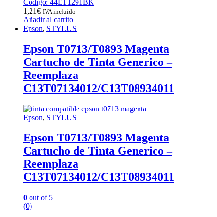
Código: 44ET1291BK
1,21
€
IVA incluido
Añadir al carrito
Epson
,
STYLUS
Epson T0713/T0893 Magenta
Cartucho de Tinta Generico –
Reemplaza
C13T07134012/C13T08934011
Epson
,
STYLUS
Epson T0713/T0893 Magenta
Cartucho de Tinta Generico –
Reemplaza
C13T07134012/C13T08934011
0
out of 5
(0)