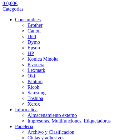
0
0,00
€
Categorias
Consumibles
Brother
Canon
Dell
Dymo
Epson
HP
Konica Minolta
Kyocera
Lexmark
Oki
Pantum
Ricoh
Samsung
Toshiba
Xerox
Informatica
Almacenamiento externo
Impresoras, Multifunciones, Etiquetadoras
Papeleria
Archivo y Clasificacion
Cintas y adhesivos