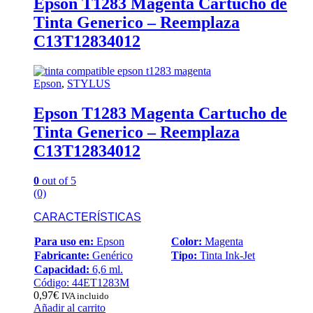
Epson T1283 Magenta Cartucho de
Tinta Generico – Reemplaza
C13T12834012
Epson
,
STYLUS
Epson T1283 Magenta Cartucho de
Tinta Generico – Reemplaza
C13T12834012
0
out of 5
(0)
CARACTERÍSTICAS
Para uso en:
Epson
Color:
Magenta
Fabricante:
Genérico
Tipo:
Tinta Ink-Jet
Capacidad:
6,6 ml.
Código: 44ET1283M
0,97
€
IVA incluido
Añadir al carrito