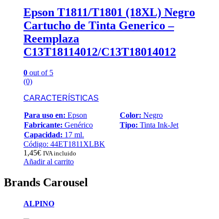
Epson T1811/T1801 (18XL) Negro
Cartucho de Tinta Generico –
Reemplaza
C13T18114012/C13T18014012
0
out of 5
(0)
CARACTERÍSTICAS
Para uso en:
Epson
Color:
Negro
Fabricante:
Genérico
Tipo:
Tinta Ink-Jet
Capacidad:
17 ml.
Código: 44ET1811XLBK
1,45
€
IVA incluido
Añadir al carrito
Brands Carousel
ALPINO