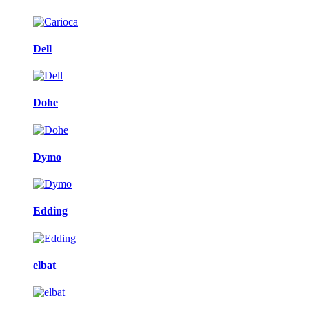
Dell
Dohe
Dymo
Edding
elbat