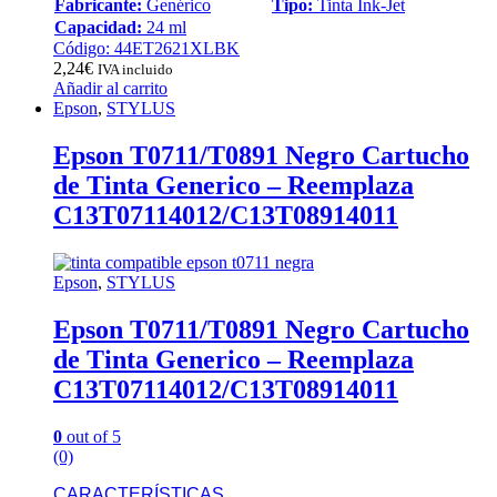
Fabricante:
Genérico
Tipo:
Tinta Ink-Jet
Capacidad:
24 ml
Código: 44ET2621XLBK
2,24
€
IVA incluido
Añadir al carrito
Epson
,
STYLUS
Epson T0711/T0891 Negro Cartucho
de Tinta Generico – Reemplaza
C13T07114012/C13T08914011
Epson
,
STYLUS
Epson T0711/T0891 Negro Cartucho
de Tinta Generico – Reemplaza
C13T07114012/C13T08914011
0
out of 5
(0)
CARACTERÍSTICAS