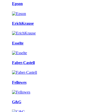
Epson
ErichKrause
Esselte
Faber-Castell
Fellowes
G&G