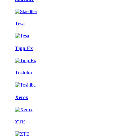
Tesa
Tipp-Ex
Toshiba
Xerox
ZTE