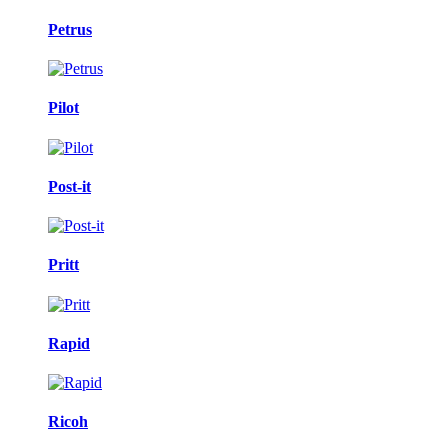
Petrus
Pilot
Post-it
Pritt
Rapid
Ricoh