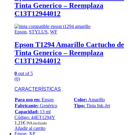
Tinta Generico – Reemplaza
C13T12944012
Epson
,
STYLUS
,
WF
Epson T1294 Amarillo Cartucho de
Tinta Generico – Reemplaza
C13T12944012
0
out of 5
(0)
CARACTERÍSTICAS
Para uso en:
Epson
Color:
Amarillo
Fabricante:
Genérico
Tipo:
Tinta Ink-Jet
Capacidad:
13 ml
Código: 44ET1294Y
1,21
€
IVA incluido
Añadir al carrito
Epson
,
XP