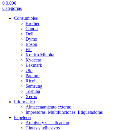
0
0,00
€
Categorias
Consumibles
Brother
Canon
Dell
Dymo
Epson
HP
Konica Minolta
Kyocera
Lexmark
Oki
Pantum
Ricoh
Samsung
Toshiba
Xerox
Informatica
Almacenamiento externo
Impresoras, Multifunciones, Etiquetadoras
Papeleria
Archivo y Clasificacion
Cintas y adhesivos