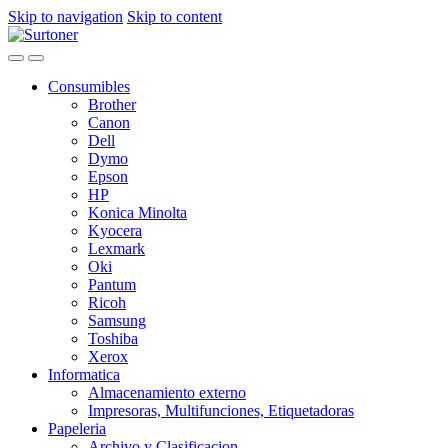
Skip to navigation
Skip to content
Consumibles
Brother
Canon
Dell
Dymo
Epson
HP
Konica Minolta
Kyocera
Lexmark
Oki
Pantum
Ricoh
Samsung
Toshiba
Xerox
Informatica
Almacenamiento externo
Impresoras, Multifunciones, Etiquetadoras
Papeleria
Archivo y Clasificacion