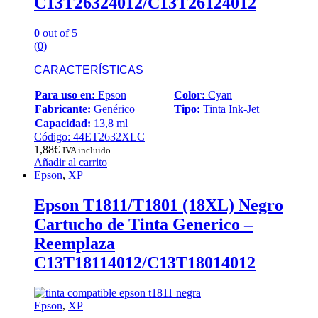
C13T26324012/C13T26124012
0
out of 5
(0)
CARACTERÍSTICAS
Para uso en:
Epson
Color:
Cyan
Fabricante:
Genérico
Tipo:
Tinta Ink-Jet
Capacidad:
13,8 ml
Código: 44ET2632XLC
1,88
€
IVA incluido
Añadir al carrito
Epson
,
XP
Epson T1811/T1801 (18XL) Negro
Cartucho de Tinta Generico –
Reemplaza
C13T18114012/C13T18014012
Epson
,
XP