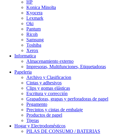
HP
Konica Minolta
Kyocera
Lexmark
Oki
Pantum
Ricoh
Samsung
Toshiba
Xerox
Informatica
Almacenamiento externo
Impresoras, Multifunciones, Etiquetadoras
Papeleria
Archivo y Clasificacion
Cintas y adhesivos
Clips y gomas elásticas
Escritura y corrección
Grapadoras, grapas y perforadoras de papel
Pegamento
Precintos y cintas de embalaje
Productos de papel
Tijeras
Hogar y Electrodomésticos
PILAS DE CONSUMO / BATERIAS