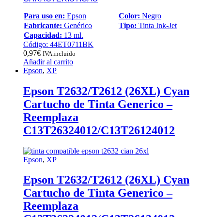
Para uso en:
Epson
Color:
Negro
Fabricante:
Genérico
Tipo:
Tinta Ink-Jet
Capacidad:
13 ml.
Código: 44ET0711BK
0,97
€
IVA incluido
Añadir al carrito
Epson
,
XP
Epson T2632/T2612 (26XL) Cyan
Cartucho de Tinta Generico –
Reemplaza
C13T26324012/C13T26124012
Epson
,
XP
Epson T2632/T2612 (26XL) Cyan
Cartucho de Tinta Generico –
Reemplaza