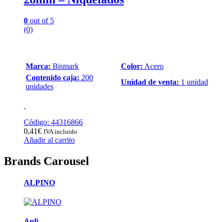
0
out of 5
(0)
Marca:
Bismark
Color:
Acero
Contenido caja:
200
Unidad de venta:
1 unidad
unidades
Código: 44316866
0,41
€
IVA incluido
Añadir al carrito
Brands Carousel
ALPINO
Apli