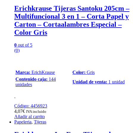
Erichkrause Tijeras Santoku 205cm –
Multifuncional 3 en 1 – Corta Papel y
Carton – Cortaalambres Especial –
Color Gris
0
out of 5
(0)
Marca:
ErichKrause
Color:
Gris
Contenido caja:
144
Unidad de venta:
1 unidad
unidades
Código: 4456923
4,07
€
IVA incluido
Añadir al carrito
Papeleria
,
Tijeras