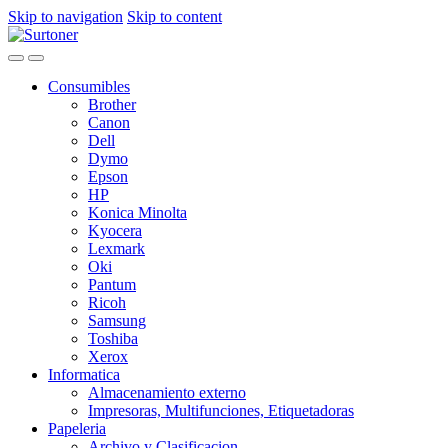
Skip to navigation
Skip to content
Consumibles
Brother
Canon
Dell
Dymo
Epson
HP
Konica Minolta
Kyocera
Lexmark
Oki
Pantum
Ricoh
Samsung
Toshiba
Xerox
Informatica
Almacenamiento externo
Impresoras, Multifunciones, Etiquetadoras
Papeleria
Archivo y Clasificacion