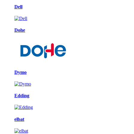
Dell
Dohe
Dymo
Edding
elbat