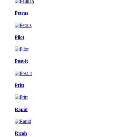
Petrus
Pilot
Post-it
Pritt
Rapid
Ricoh