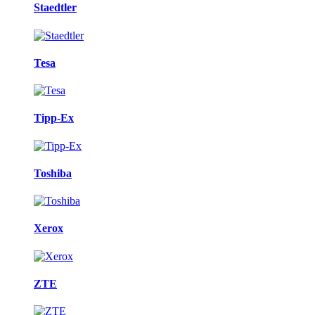
Staedtler
Tesa
Tipp-Ex
Toshiba
Xerox
ZTE