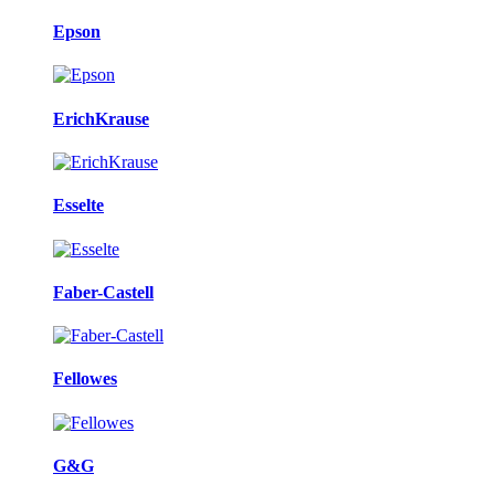
Epson
ErichKrause
Esselte
Faber-Castell
Fellowes
G&G