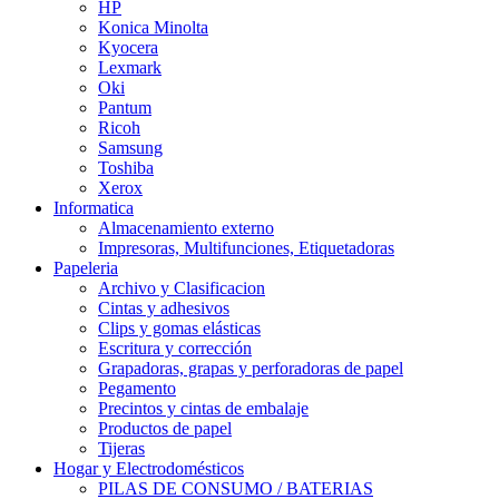
HP
Konica Minolta
Kyocera
Lexmark
Oki
Pantum
Ricoh
Samsung
Toshiba
Xerox
Informatica
Almacenamiento externo
Impresoras, Multifunciones, Etiquetadoras
Papeleria
Archivo y Clasificacion
Cintas y adhesivos
Clips y gomas elásticas
Escritura y corrección
Grapadoras, grapas y perforadoras de papel
Pegamento
Precintos y cintas de embalaje
Productos de papel
Tijeras
Hogar y Electrodomésticos
PILAS DE CONSUMO / BATERIAS