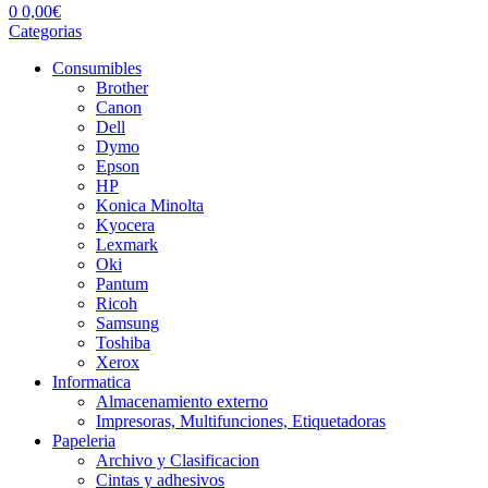
0
0,00
€
Categorias
Consumibles
Brother
Canon
Dell
Dymo
Epson
HP
Konica Minolta
Kyocera
Lexmark
Oki
Pantum
Ricoh
Samsung
Toshiba
Xerox
Informatica
Almacenamiento externo
Impresoras, Multifunciones, Etiquetadoras
Papeleria
Archivo y Clasificacion
Cintas y adhesivos