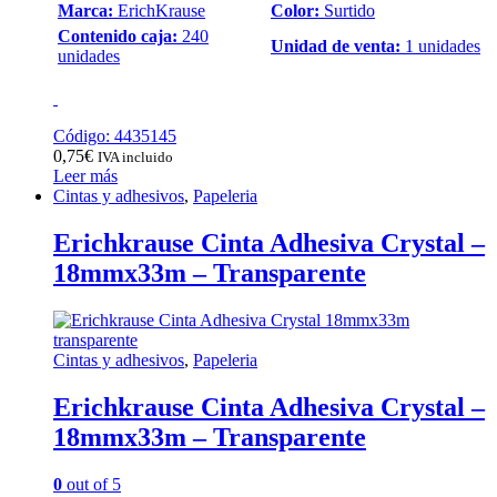
Marca:
ErichKrause
Color:
Surtido
Contenido caja:
240
Unidad de venta:
1 unidades
unidades
Código: 4435145
0,75
€
IVA incluido
Leer más
Cintas y adhesivos
,
Papeleria
Erichkrause Cinta Adhesiva Crystal –
18mmx33m – Transparente
Cintas y adhesivos
,
Papeleria
Erichkrause Cinta Adhesiva Crystal –
18mmx33m – Transparente
0
out of 5