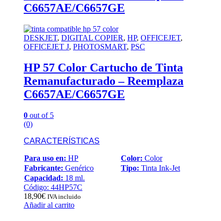
C6657AE/C6657GE
DESKJET
,
DIGITAL COPIER
,
HP
,
OFFICEJET
,
OFFICEJET J
,
PHOTOSMART
,
PSC
HP 57 Color Cartucho de Tinta
Remanufacturado – Reemplaza
C6657AE/C6657GE
0
out of 5
(0)
CARACTERÍSTICAS
Para uso en:
HP
Color:
Color
Fabricante:
Genérico
Tipo:
Tinta Ink-Jet
Capacidad:
18 ml.
Código: 44HP57C
18,90
€
IVA incluido
Añadir al carrito