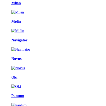
Milan
Molin
Navigator
Novus
Oki
Pantum