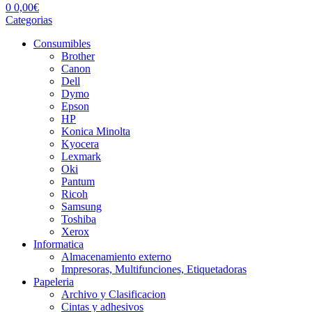
0
0,00
€
Categorias
Consumibles
Brother
Canon
Dell
Dymo
Epson
HP
Konica Minolta
Kyocera
Lexmark
Oki
Pantum
Ricoh
Samsung
Toshiba
Xerox
Informatica
Almacenamiento externo
Impresoras, Multifunciones, Etiquetadoras
Papeleria
Archivo y Clasificacion
Cintas y adhesivos