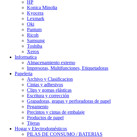
HP
Konica Minolta
Kyocera
Lexmark
Oki
Pantum
Ricoh
Samsung
Toshiba
Xerox
Informatica
Almacenamiento externo
Impresoras, Multifunciones, Etiquetadoras
Papeleria
Archivo y Clasificacion
Cintas y adhesivos
Clips y gomas elásticas
Escritura y corrección
Grapadoras, grapas y perforadoras de papel
Pegamento
Precintos y cintas de embalaje
Productos de papel
Tijeras
Hogar y Electrodomésticos
PILAS DE CONSUMO / BATERIAS