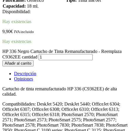
Fabricante:
Genérico
Tipo:
Tinta Ink-Jet
Capacidad:
18 ml.
Disponibilidad:
Hay existencias
9,90
€
IVA incluido
Hay existencias
HP 336 Negro Cartucho de Tinta Remanufacturado - Reemplaza
C9362EE cantidad
Añadir al carrito
Descripción
Opiniones
Cartucho de tinta remanufacturado HP 336 (C9362EE) de alta
calidad.
Compatibilidades: DeskJet 5420; DeskJet 5440; OfficeJet 6304;
OfficeJet 6307; OfficeJet 6308; OfficeJet 6310; OfficeJet 6313;
OfficeJet 6315; OfficeJet 6318; PhotoSmart 2570; PhotoSmart
2571; PhotoSmart 2573; PhotoSmart 2575; PhotoSmart 2577;
PhotoSmart 2578; PhotoSmart 7830; PhotoSmart 7838; PhotoSmart
7850; PhotoSmart C 3100 series; PhotoSmart C 3125; PhotoSmart