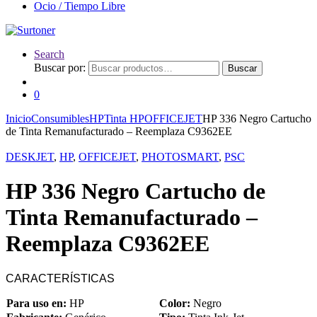
Ocio / Tiempo Libre
Search
Buscar por:
Buscar
0
Inicio
Consumibles
HP
Tinta HP
OFFICEJET
HP 336 Negro Cartucho
de Tinta Remanufacturado – Reemplaza C9362EE
DESKJET
,
HP
,
OFFICEJET
,
PHOTOSMART
,
PSC
HP 336 Negro Cartucho de
Tinta Remanufacturado –
Reemplaza C9362EE
CARACTERÍSTICAS
Para uso en:
HP
Color:
Negro