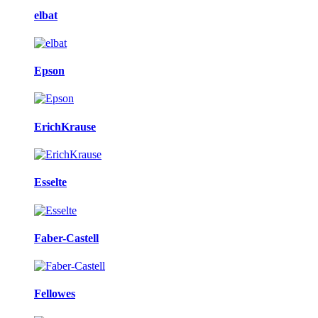
elbat
Epson
ErichKrause
Esselte
Faber-Castell
Fellowes