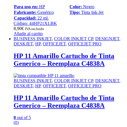
Para uso en:
HP
Color:
Negro
Fabricante:
Genérico
Tipo:
Tinta Ink-Jet
Capacidad:
22 ml.
Código: 44HP21XLBK
8,90
€
IVA incluido
Añadir al carrito
BUSINESS INKJET
,
COLOR INKJET CP
,
DESIGNJET
,
DESKJET
,
HP
,
OFFICEJET
,
OFFICEJET PRO
HP 11 Amarillo Cartucho de Tinta
Generico – Reemplaza C4838A
BUSINESS INKJET
,
COLOR INKJET CP
,
DESIGNJET
,
DESKJET
,
HP
,
OFFICEJET
,
OFFICEJET PRO
HP 11 Amarillo Cartucho de Tinta
Generico – Reemplaza C4838A
0
out of 5
(0)