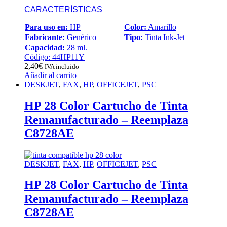
CARACTERÍSTICAS
Para uso en:
HP
Color:
Amarillo
Fabricante:
Genérico
Tipo:
Tinta Ink-Jet
Capacidad:
28 ml.
Código: 44HP11Y
2,40
€
IVA incluido
Añadir al carrito
DESKJET
,
FAX
,
HP
,
OFFICEJET
,
PSC
HP 28 Color Cartucho de Tinta
Remanufacturado – Reemplaza
C8728AE
DESKJET
,
FAX
,
HP
,
OFFICEJET
,
PSC
HP 28 Color Cartucho de Tinta
Remanufacturado – Reemplaza
C8728AE