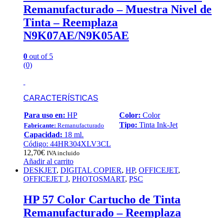
Remanufacturado – Muestra Nivel de
Tinta – Reemplaza
N9K07AE/N9K05AE
0
out of 5
(0)
CARACTERÍSTICAS
Para uso en:
HP
Color:
Color
Tipo:
Tinta Ink-Jet
Fabricante:
Remanufacturado
Capacidad:
18 ml.
Código: 44HR304XLV3CL
12,70
€
IVA incluido
Añadir al carrito
DESKJET
,
DIGITAL COPIER
,
HP
,
OFFICEJET
,
OFFICEJET J
,
PHOTOSMART
,
PSC
HP 57 Color Cartucho de Tinta
Remanufacturado – Reemplaza