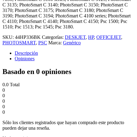
C 3135; PhotoSmart C 3140; PhotoSmart C 3150; PhotoSmart C
3170; PhotoSmart C 3175; PhotoSmart C 3180; PhotoSmart C
3190; PhotoSmart C 3194; PhotoSmart C 4100 series; PhotoSmart
C 4110; PhotoSmart C 4140; PhotoSmart C 4150; Psc 1500; Psc
1510; Psc 1513; Psc 1545; Psc 3180.
SKU:
44HP336BK
Categorías:
DESKJET
,
HP
,
OFFICEJET
,
PHOTOSMART
,
PSC
Marca:
Genérico
Descripción
Opiniones
Basado en 0 opiniones
0.0
Total
0
0
0
0
0
Sólo los clientes registrados que hayan comprado este producto
pueden dejar una reseña.