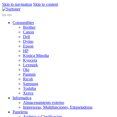
Skip to navigation
Skip to content
Consumibles
Brother
Canon
Dell
Dymo
Epson
HP
Konica Minolta
Kyocera
Lexmark
Oki
Pantum
Ricoh
Samsung
Toshiba
Xerox
Informatica
Almacenamiento externo
Impresoras, Multifunciones, Etiquetadoras
Papeleria
Archivo y Clasificacion