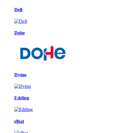
Dell
Dohe
Dymo
Edding
elbat