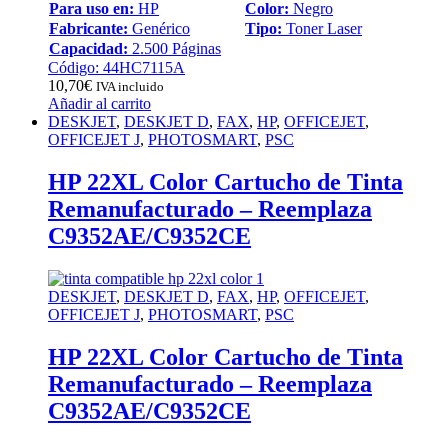
Para uso en:
HP
Color:
Negro
Fabricante:
Genérico
Tipo:
Toner Laser
Capacidad:
2.500 Páginas
Código: 44HC7115A
10,70
€
IVA incluido
Añadir al carrito
DESKJET
,
DESKJET D
,
FAX
,
HP
,
OFFICEJET
,
OFFICEJET J
,
PHOTOSMART
,
PSC
HP 22XL Color Cartucho de Tinta
Remanufacturado – Reemplaza
C9352AE/C9352CE
DESKJET
,
DESKJET D
,
FAX
,
HP
,
OFFICEJET
,
OFFICEJET J
,
PHOTOSMART
,
PSC
HP 22XL Color Cartucho de Tinta
Remanufacturado – Reemplaza
C9352AE/C9352CE