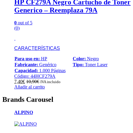
HP CF279A Negro Cartucho de Toner
Generico – Reemplaza 79A
0
out of 5
(0)
CARACTERÍSTICAS
Para uso en:
HP
Color:
Negro
Fabricante:
Genérico
Tipo:
Toner Laser
Capacidad:
1.000 Páginas
Código: 44HCF279A
7,40
€
10,90
€
IVA incluido
Añadir al carrito
Brands Carousel
ALPINO