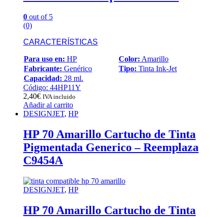
0
out of 5
(0)
CARACTERÍSTICAS
Para uso en:
HP
Color:
Amarillo
Fabricante:
Genérico
Tipo:
Tinta Ink-Jet
Capacidad:
28 ml.
Código: 44HP11Y
2,40
€
IVA incluido
Añadir al carrito
DESIGNJET
,
HP
HP 70 Amarillo Cartucho de Tinta
Pigmentada Generico – Reemplaza
C9454A
DESIGNJET
,
HP
HP 70 Amarillo Cartucho de Tinta