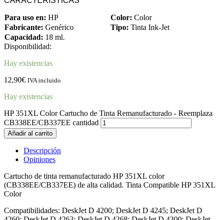
CARACTERÍSTICAS
Para uso en:
HP
Color:
Color
Fabricante:
Genérico
Tipo:
Tinta Ink-Jet
Capacidad:
18 ml.
Disponibilidad:
Hay existencias
12,90
€
IVA incluido
Hay existencias
HP 351XL Color Cartucho de Tinta Remanufacturado - Reemplaza
CB338EE/CB337EE cantidad
Añadir al carrito
Descripción
Opiniones
Cartucho de tinta remanufacturado HP 351XL color
(CB338EE/CB337EE) de alta calidad. Tinta Compatible HP 351XL
Color
Compatibilidades: DeskJet D 4200; DeskJet D 4245; DeskJet D
4260; DeskJet D 4263; DeskJet D 4268; DeskJet D 4300; DeskJet