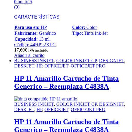
0
out of 5
(0)
CARACTERÍSTICAS
Para uso en:
HP
Color:
Color
Fabricante:
Genérico
Tipo:
Tinta Ink-Jet
Capacidad:
13 ml.
Código: 44HP22XLC
17,60
€
IVA incluido
Añadir al carrito
BUSINESS INKJET
,
COLOR INKJET CP
,
DESIGNJET
,
DESKJET
,
HP
,
OFFICEJET
,
OFFICEJET PRO
HP 11 Amarillo Cartucho de Tinta
Generico – Reemplaza C4838A
BUSINESS INKJET
,
COLOR INKJET CP
,
DESIGNJET
,
DESKJET
,
HP
,
OFFICEJET
,
OFFICEJET PRO
HP 11 Amarillo Cartucho de Tinta
Generico – Reemplaza C4838A