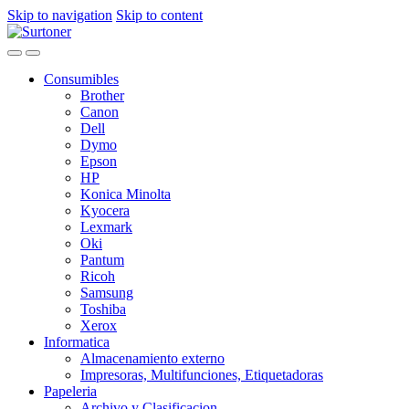
Skip to navigation
Skip to content
Consumibles
Brother
Canon
Dell
Dymo
Epson
HP
Konica Minolta
Kyocera
Lexmark
Oki
Pantum
Ricoh
Samsung
Toshiba
Xerox
Informatica
Almacenamiento externo
Impresoras, Multifunciones, Etiquetadoras
Papeleria
Archivo y Clasificacion