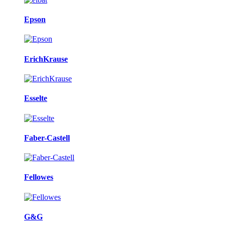
Epson
ErichKrause
Esselte
Faber-Castell
Fellowes
G&G