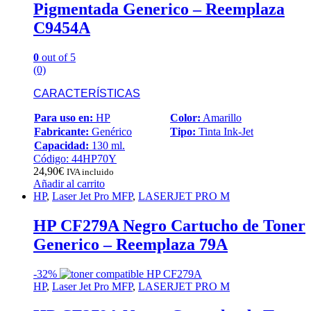
Pigmentada Generico – Reemplaza
C9454A
0
out of 5
(0)
CARACTERÍSTICAS
Para uso en:
HP
Color:
Amarillo
Fabricante:
Genérico
Tipo:
Tinta Ink-Jet
Capacidad:
130 ml.
Código: 44HP70Y
24,90
€
IVA incluido
Añadir al carrito
HP
,
Laser Jet Pro MFP
,
LASERJET PRO M
HP CF279A Negro Cartucho de Toner
Generico – Reemplaza 79A
-
32%
HP
,
Laser Jet Pro MFP
,
LASERJET PRO M