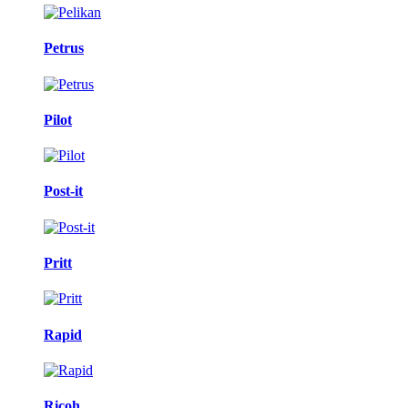
Petrus
Pilot
Post-it
Pritt
Rapid
Ricoh