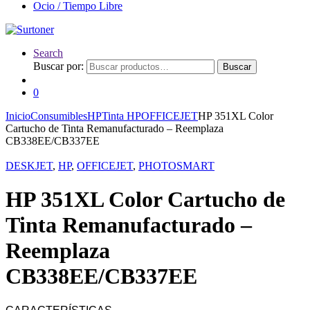
Ocio / Tiempo Libre
Search
Buscar por:
Buscar
0
Inicio
Consumibles
HP
Tinta HP
OFFICEJET
HP 351XL Color
Cartucho de Tinta Remanufacturado – Reemplaza
CB338EE/CB337EE
DESKJET
,
HP
,
OFFICEJET
,
PHOTOSMART
HP 351XL Color Cartucho de
Tinta Remanufacturado –
Reemplaza
CB338EE/CB337EE