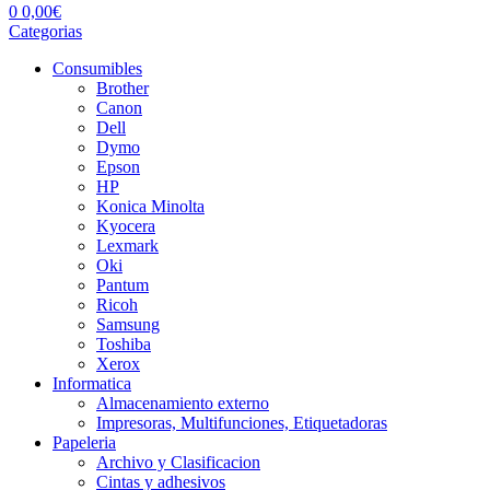
0
0,00
€
Categorias
Consumibles
Brother
Canon
Dell
Dymo
Epson
HP
Konica Minolta
Kyocera
Lexmark
Oki
Pantum
Ricoh
Samsung
Toshiba
Xerox
Informatica
Almacenamiento externo
Impresoras, Multifunciones, Etiquetadoras
Papeleria
Archivo y Clasificacion
Cintas y adhesivos