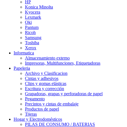
HP
Konica Minolta
Kyocera
Lexmark
Oki
Pantum
Ricoh
Samsung
Toshiba
Xerox
Informatica
Almacenamiento externo
Impresoras, Multifunciones, Etiquetadoras
Papeleria
Archivo y Clasificacion
Cintas y adhesivos
Clips y gomas elásticas
Escritura y corrección
Grapadoras, grapas y perforadoras de papel
Pegamento
Precintos y cintas de embalaje
Productos de papel
Tijeras
Hogar y Electrodomésticos
PILAS DE CONSUMO / BATERIAS