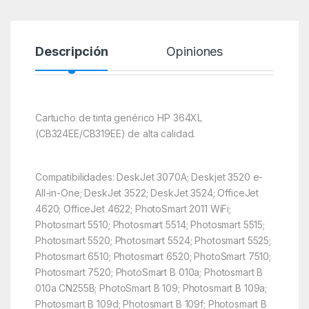
Descripción
Opiniones
Cartucho de tinta genérico HP 364XL
(CB324EE/CB319EE) de alta calidad.
Compatibilidades: DeskJet 3070A; Deskjet 3520 e-
All-in-One; DeskJet 3522; DeskJet 3524; OfficeJet
4620; OfficeJet 4622; PhotoSmart 2011 WiFi;
Photosmart 5510; Photosmart 5514; Photosmart 5515;
Photosmart 5520; Photosmart 5524; Photosmart 5525;
Photosmart 6510; Photosmart 6520; PhotoSmart 7510;
Photosmart 7520; PhotoSmart B 010a; Photosmart B
010a CN255B; PhotoSmart B 109; Photosmart B 109a;
Photosmart B 109d; Photosmart B 109f; Photosmart B