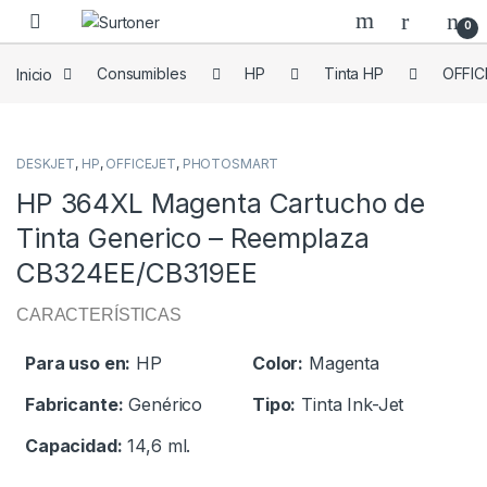
Skip to navigation
Skip to content
0
Inicio
Consumibles
HP
Tinta HP
OFFIC
DESKJET
,
HP
,
OFFICEJET
,
PHOTOSMART
HP 364XL Magenta Cartucho de
Tinta Generico – Reemplaza
CB324EE/CB319EE
CARACTERÍSTICAS
Para uso en:
HP
Color:
Magenta
Fabricante:
Genérico
Tipo:
Tinta Ink-Jet
Capacidad:
14,6 ml.