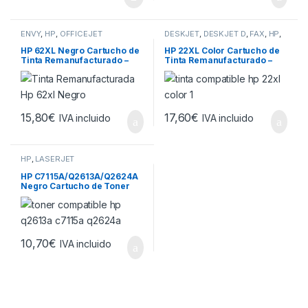
ENVY
,
HP
,
OFFICEJET
DESKJET
,
DESKJET D
,
FAX
,
HP
,
OFFICEJET
,
OFFICEJET J
,
PHOTOSMART
,
PSC
HP 62XL Negro Cartucho de
HP 22XL Color Cartucho de
Tinta Remanufacturado –
Tinta Remanufacturado –
Reemplaza
Reemplaza
C2P04AE/C2P05AE
C9352AE/C9352CE
15,80
€
17,60
€
IVA incluido
IVA incluido
HP
,
LASERJET
HP C7115A/Q2613A/Q2624A
Negro Cartucho de Toner
Generico – Reemplaza
15A/13A/24A
10,70
€
IVA incluido