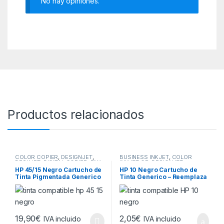
No hay opiniones.
Productos relacionados
COLOR COPIER
,
DESIGNJET
,
BUSINESS INKJET
,
COLOR
DESKJET
,
DIGITAL COPIER
,
FAX
,
INKJET CP
,
DESIGNJET
,
HP
,
OFFICEJET
,
OFFICEJET
DESKJET
,
HP
,
OFFICEJET
,
HP 45/15 Negro Cartucho de
HP 10 Negro Cartucho de
PRO
,
PHOTOSMART
,
PSC
OFFICEJET PRO
Tinta Pigmentada Generico
Tinta Generico – Reemplaza
– Reemplaza
C4844A
51645AE/C6615DE
19,90
€
2,05
€
IVA incluido
IVA incluido