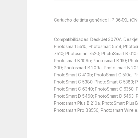
Cartucho de tinta genérico HP 364XL (CN
Compatibilidades: DeskJet 3070A; Deskjet
Photosmart 5510; Photosmart 5514; Photos
7510; Photosmart 7520; PhotoSmart B 010a
Photosmart B 109n; Photosmart B 110; Phot
209; Photosmart B 209a; Photosmart B 20
PhotoSmart C 410b; PhotoSmart C 510c; P
PhotoSmart C 5380; PhotoSmart C 5383; P
PhotoSmart C 6340; PhotoSmart C 6350; 
PhotoSmart D 5460; PhotoSmart D 5463; Ph
Photosmart Plus B 210a; PhotoSmart Plus 
Photosmart Pro B8550; Photosmart Wirel