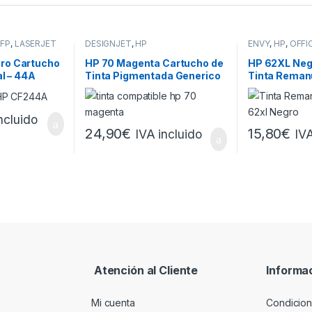
MFP
,
LASERJET
DESIGNJET
,
HP
ENVY
,
HP
,
OFFI
ro Cartucho
HP 70 Magenta Cartucho de
HP 62XL Neg
al – 44A
Tinta Pigmentada Generico
Tinta Reman
– Reemplaza C9453A
Reemplaza
C2P04AE/C
ncluido
24,90
€
15,80
€
IVA incluido
IVA
Atención al Cliente
Informa
Mi cuenta
Condicion