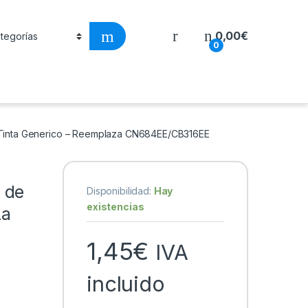
0,00
€
0
Tinta Generico – Reemplaza CN684EE/CB316EE
 de
Disponibilidad:
Hay
existencias
za
1,45
€
IVA
incluido