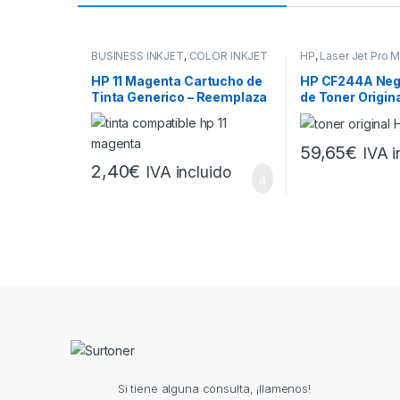
BUSINESS INKJET
,
COLOR INKJET
HP
,
Laser Jet Pro 
CP
,
DESIGNJET
,
DESKJET
,
HP
,
PRO M
OFFICEJET
,
OFFICEJET PRO
HP 11 Magenta Cartucho de
HP CF244A Neg
Tinta Generico – Reemplaza
de Toner Origin
C4837A
59,65
€
IVA i
2,40
€
IVA incluido
Brands Carousel
Si tiene alguna consulta, ¡llamenos!