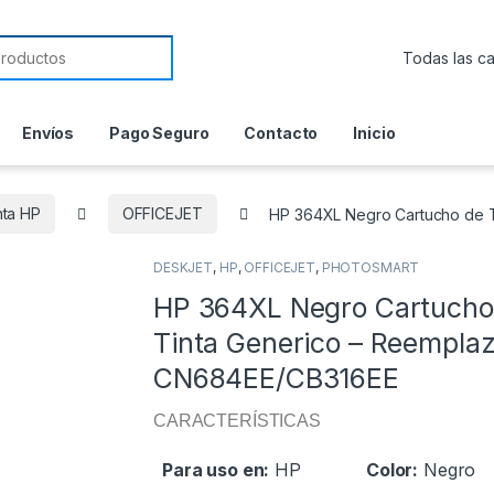
or:
Envíos
Pago Seguro
Contacto
Inicio
nta HP
OFFICEJET
HP 364XL Negro Cartucho de 
DESKJET
,
HP
,
OFFICEJET
,
PHOTOSMART
HP 364XL Negro Cartucho
Tinta Generico – Reempla
CN684EE/CB316EE
CARACTERÍSTICAS
Para uso en:
HP
Color:
Negro