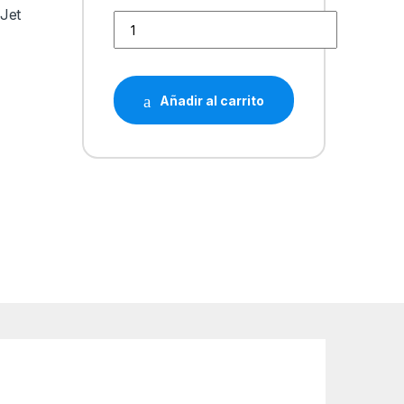
-Jet
HP 364XL Negro Cartucho de Tinta Generico - 
Añadir al carrito