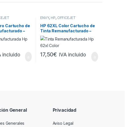
CEJET
ENVY
,
HP
,
OFFICEJET
ro Cartucho de
HP 62XL Color Cartucho de
ufacturado –
Tinta Remanufacturado –
Reemplaza
2P05AE
C2P06AE/C2P07AE
17,50
€
 incluido
IVA incluido
ción General
Privacidad
es Generales
Aviso Legal