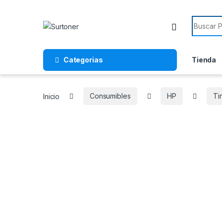
Skip to navigation
Skip to content
Search f
Categorias
Tienda
Inicio
Consumibles
HP
Ti