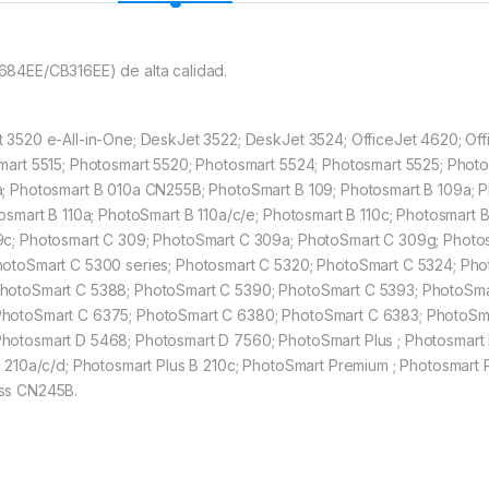
684EE/CB316EE) de alta calidad.
 3520 e-All-in-One; DeskJet 3522; DeskJet 3524; OfficeJet 4620; Off
mart 5515; Photosmart 5520; Photosmart 5524; Photosmart 5525; Phot
; Photosmart B 010a CN255B; PhotoSmart B 109; Photosmart B 109a; P
osmart B 110a; PhotoSmart B 110a/c/e; Photosmart B 110c; Photosmart B
9c; Photosmart C 309; PhotoSmart C 309a; PhotoSmart C 309g; Photos
hotoSmart C 5300 series; Photosmart C 5320; PhotoSmart C 5324; Ph
hotoSmart C 5388; PhotoSmart C 5390; PhotoSmart C 5393; PhotoSma
PhotoSmart C 6375; PhotoSmart C 6380; PhotoSmart C 6383; PhotoSm
otosmart D 5468; Photosmart D 7560; PhotoSmart Plus ; Photosmart 
B 210a/c/d; Photosmart Plus B 210c; PhotoSmart Premium ; Photosmart
ess CN245B.