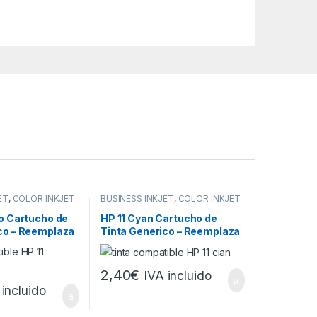
ET
,
COLOR INKJET
BUSINESS INKJET
,
COLOR INKJET
,
DESKJET
,
HP
,
CP
,
DESIGNJET
,
DESKJET
,
HP
,
ICEJET PRO
OFFICEJET
,
OFFICEJET PRO
lo Cartucho de
HP 11 Cyan Cartucho de
co – Reemplaza
Tinta Generico – Reemplaza
C4836A
2,40
€
IVA incluido
 incluido