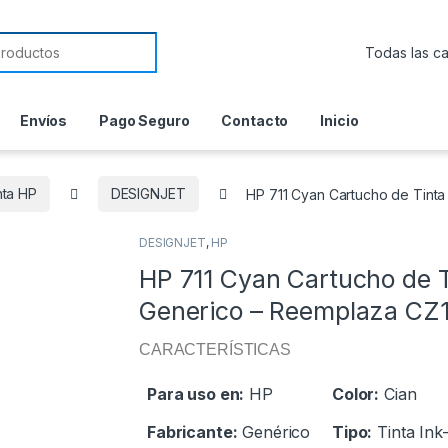
or:
Envíos
Pago Seguro
Contacto
Inicio
nta HP
DESIGNJET
HP 711 Cyan Cartucho de Tint
DESIGNJET
,
HP
HP 711 Cyan Cartucho de T
Generico – Reemplaza CZ
CARACTERÍSTICAS
Para uso en:
HP
Color:
Cian
Fabricante:
Genérico
Tipo:
Tinta Ink