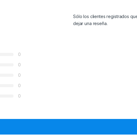
Sólo los clientes registrados 
dejar una reseña.
0
0
0
0
0