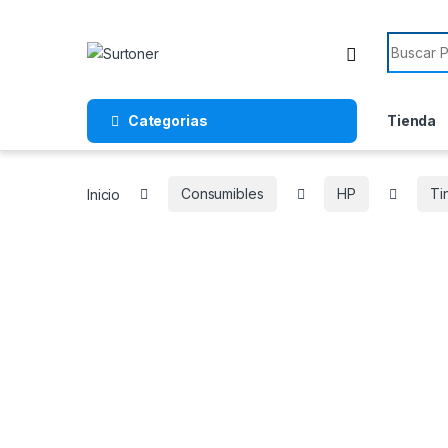
Skip to navigation
Skip to content
Search f
Categorias
Tienda
Inicio
Consumibles
HP
Ti