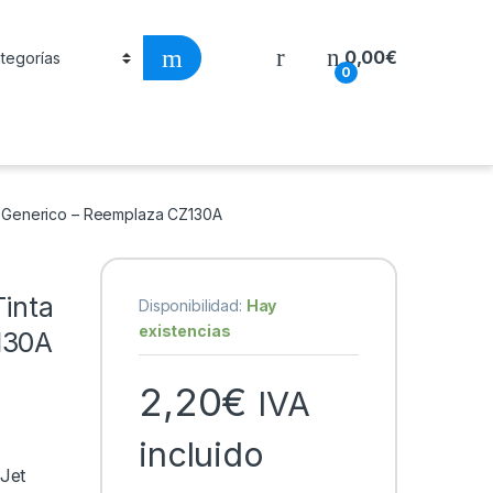
0,00
€
0
a Generico – Reemplaza CZ130A
inta
Disponibilidad:
Hay
existencias
130A
2,20
€
IVA
incluido
-Jet