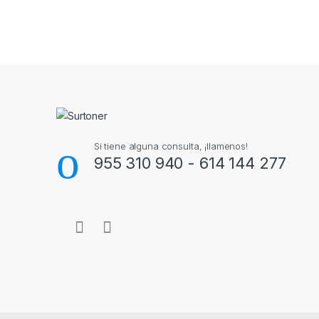
Brands Carousel
Si tiene alguna consulta, ¡llamenos!
955 310 940 - 614 144 277