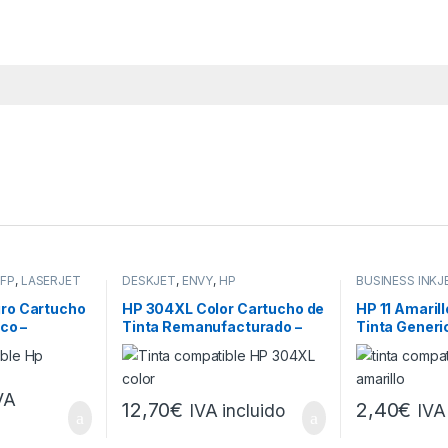
MFP
,
LASERJET
DESKJET
,
ENVY
,
HP
BUSINESS INKJ
CP
,
DESIGNJET
OFFICEJET
,
OFF
ro Cartucho
HP 304XL Color Cartucho de
HP 11 Amaril
co –
Tinta Remanufacturado –
Tinta Generi
A
Muestra Nivel de Tinta –
C4838A
Reemplaza
N9K07AE/N9K05AE
VA
12,70
€
2,40
€
IVA incluido
IVA