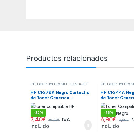
Productos relacionados
HP
,
Laser Jet Pro MFP
,
LASERJET
HP
,
Laser Jet Pro 
PRO M
PRO M
HP CF279A Negro Cartucho
HP CF244A Neg
de Toner Generico –
de Toner Generi
Reemplaza 79A
Reemplaza 44
-
32%
-
25%
7,40
€
6,90
€
IVA
I
10,90
€
9,20
€
incluido
incluido