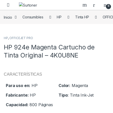
Skip to navigation
Skip to content
0
Inicio
Consumibles
HP
Tinta HP
OFFIC
HP
,
OFFICEJET PRO
HP 924e Magenta Cartucho de
Tinta Original – 4K0U8NE
CARACTERÍSTICAS
Para uso en:
HP
Color:
Magenta
Fabricante:
HP
Tipo:
Tinta Ink-Jet
Capacidad:
800 Páginas