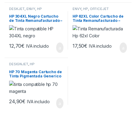
DESKJET
,
ENVY
,
HP
ENVY
,
HP
,
OFFICEJET
HP 304XL Negro Cartucho
HP 62XL Color Cartucho de
de Tinta Remanufacturado –
Tinta Remanufacturado –
Muestra Nivel de Tinta –
Reemplaza
Reemplaza
C2P06AE/C2P07AE
N9K08AE/N9K06AE
12,70
€
17,50
€
IVA incluido
IVA incluido
DESIGNJET
,
HP
HP 70 Magenta Cartucho de
Tinta Pigmentada Generico
– Reemplaza C9453A
24,90
€
IVA incluido