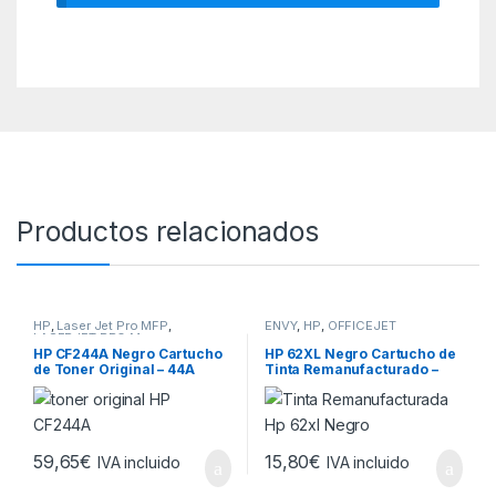
Productos relacionados
HP
,
Laser Jet Pro MFP
,
ENVY
,
HP
,
OFFICEJET
LASERJET PRO M
HP CF244A Negro Cartucho
HP 62XL Negro Cartucho de
de Toner Original – 44A
Tinta Remanufacturado –
Reemplaza
C2P04AE/C2P05AE
59,65
€
15,80
€
IVA incluido
IVA incluido