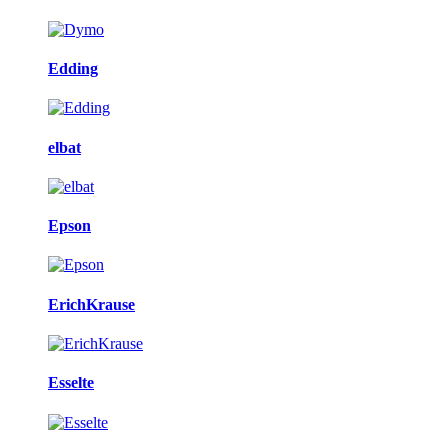
Edding
elbat
Epson
ErichKrause
Esselte