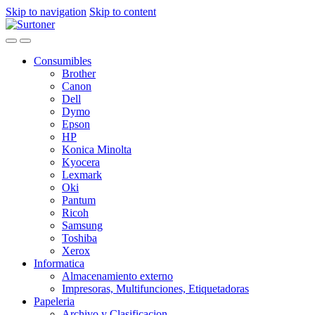
Skip to navigation
Skip to content
Consumibles
Brother
Canon
Dell
Dymo
Epson
HP
Konica Minolta
Kyocera
Lexmark
Oki
Pantum
Ricoh
Samsung
Toshiba
Xerox
Informatica
Almacenamiento externo
Impresoras, Multifunciones, Etiquetadoras
Papeleria
Archivo y Clasificacion