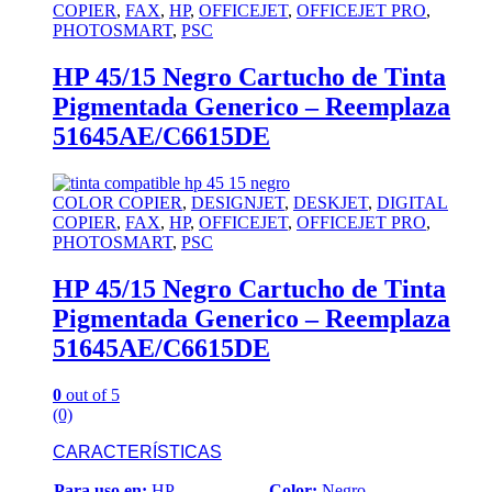
COPIER
,
FAX
,
HP
,
OFFICEJET
,
OFFICEJET PRO
,
PHOTOSMART
,
PSC
HP 45/15 Negro Cartucho de Tinta
Pigmentada Generico – Reemplaza
51645AE/C6615DE
COLOR COPIER
,
DESIGNJET
,
DESKJET
,
DIGITAL
COPIER
,
FAX
,
HP
,
OFFICEJET
,
OFFICEJET PRO
,
PHOTOSMART
,
PSC
HP 45/15 Negro Cartucho de Tinta
Pigmentada Generico – Reemplaza
51645AE/C6615DE
0
out of 5
(0)
CARACTERÍSTICAS
Para uso en:
HP
Color:
Negro