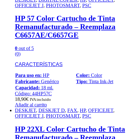
OFFICEJET J
,
PHOTOSMART
,
PSC
HP 57 Color Cartucho de Tinta
Remanufacturado – Reemplaza
C6657AE/C6657GE
0
out of 5
(0)
CARACTERÍSTICAS
Para uso en:
HP
Color:
Color
Fabricante:
Genérico
Tipo:
Tinta Ink-Jet
Capacidad:
18 ml.
Código: 44HP57C
18,90
€
IVA incluido
Añadir al carrito
DESKJET
,
DESKJET D
,
FAX
,
HP
,
OFFICEJET
,
OFFICEJET J
,
PHOTOSMART
,
PSC
HP 22XL Color Cartucho de Tinta
Remanufacturado – Reemplaza