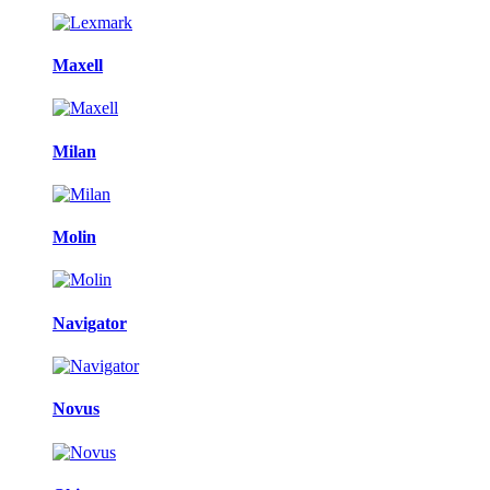
Maxell
Milan
Molin
Navigator
Novus