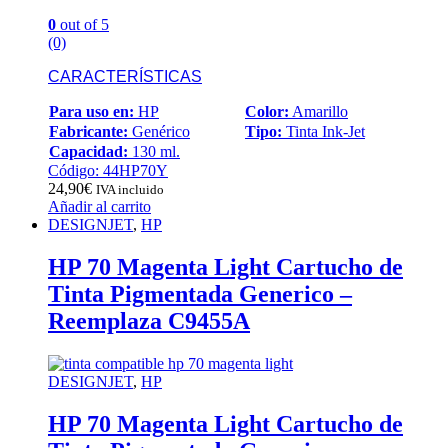
0
out of 5
(0)
CARACTERÍSTICAS
Para uso en:
HP
Color:
Amarillo
Fabricante:
Genérico
Tipo:
Tinta Ink-Jet
Capacidad:
130 ml.
Código: 44HP70Y
24,90
€
IVA incluido
Añadir al carrito
DESIGNJET
,
HP
HP 70 Magenta Light Cartucho de
Tinta Pigmentada Generico –
Reemplaza C9455A
DESIGNJET
,
HP
HP 70 Magenta Light Cartucho de