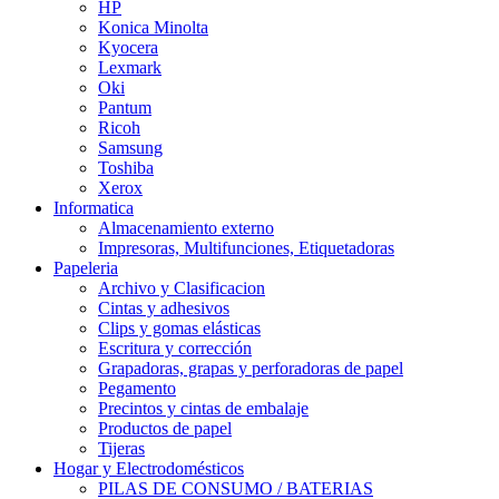
HP
Konica Minolta
Kyocera
Lexmark
Oki
Pantum
Ricoh
Samsung
Toshiba
Xerox
Informatica
Almacenamiento externo
Impresoras, Multifunciones, Etiquetadoras
Papeleria
Archivo y Clasificacion
Cintas y adhesivos
Clips y gomas elásticas
Escritura y corrección
Grapadoras, grapas y perforadoras de papel
Pegamento
Precintos y cintas de embalaje
Productos de papel
Tijeras
Hogar y Electrodomésticos
PILAS DE CONSUMO / BATERIAS