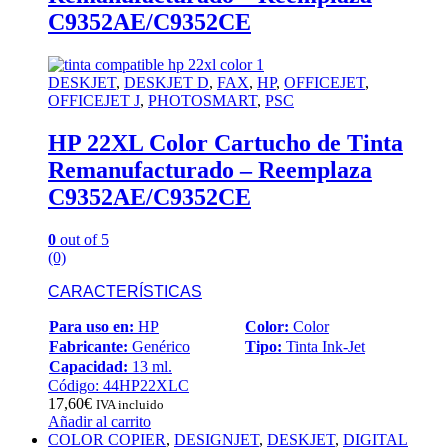
C9352AE/C9352CE
DESKJET
,
DESKJET D
,
FAX
,
HP
,
OFFICEJET
,
OFFICEJET J
,
PHOTOSMART
,
PSC
HP 22XL Color Cartucho de Tinta
Remanufacturado – Reemplaza
C9352AE/C9352CE
0
out of 5
(0)
CARACTERÍSTICAS
Para uso en:
HP
Color:
Color
Fabricante:
Genérico
Tipo:
Tinta Ink-Jet
Capacidad:
13 ml.
Código: 44HP22XLC
17,60
€
IVA incluido
Añadir al carrito
COLOR COPIER
,
DESIGNJET
,
DESKJET
,
DIGITAL