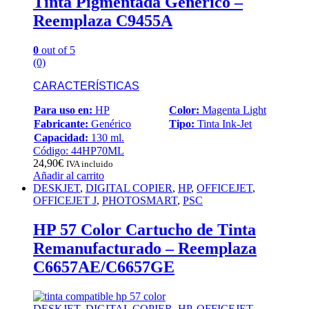
Tinta Pigmentada Generico –
Reemplaza C9455A
0
out of 5
(0)
CARACTERÍSTICAS
Para uso en:
HP
Color:
Magenta Light
Fabricante:
Genérico
Tipo:
Tinta Ink-Jet
Capacidad:
130 ml.
Código: 44HP70ML
24,90
€
IVA incluido
Añadir al carrito
DESKJET
,
DIGITAL COPIER
,
HP
,
OFFICEJET
,
OFFICEJET J
,
PHOTOSMART
,
PSC
HP 57 Color Cartucho de Tinta
Remanufacturado – Reemplaza
C6657AE/C6657GE
DESKJET
,
DIGITAL COPIER
,
HP
,
OFFICEJET
,