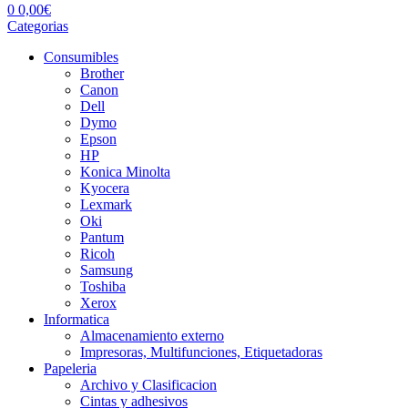
0
0,00
€
Categorias
Consumibles
Brother
Canon
Dell
Dymo
Epson
HP
Konica Minolta
Kyocera
Lexmark
Oki
Pantum
Ricoh
Samsung
Toshiba
Xerox
Informatica
Almacenamiento externo
Impresoras, Multifunciones, Etiquetadoras
Papeleria
Archivo y Clasificacion
Cintas y adhesivos