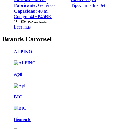
Fabricante:
Genérico
Tipo:
Tinta Ink-Jet
Capacidad:
40 ml.
Código: 44HP45BK
19,90
€
IVA incluido
Leer más
Brands Carousel
ALPINO
Apli
BIC
Bismark