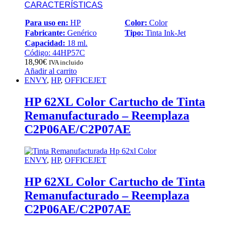
CARACTERÍSTICAS
Para uso en:
HP
Color:
Color
Fabricante:
Genérico
Tipo:
Tinta Ink-Jet
Capacidad:
18 ml.
Código: 44HP57C
18,90
€
IVA incluido
Añadir al carrito
ENVY
,
HP
,
OFFICEJET
HP 62XL Color Cartucho de Tinta
Remanufacturado – Reemplaza
C2P06AE/C2P07AE
ENVY
,
HP
,
OFFICEJET
HP 62XL Color Cartucho de Tinta
Remanufacturado – Reemplaza
C2P06AE/C2P07AE