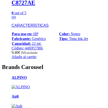
C8727AE
0
out of 5
(0)
CARACTERÍSTICAS
Para uso en:
HP
Color:
Negro
Fabricante:
Genérico
Tipo:
Tinta Ink-Jet
Capacidad:
22 ml.
Código: 44HP27BK
9,40
€
IVA incluido
Añadir al carrito
Brands Carousel
ALPINO
Apli