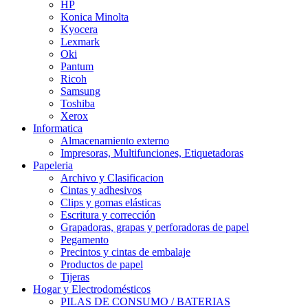
HP
Konica Minolta
Kyocera
Lexmark
Oki
Pantum
Ricoh
Samsung
Toshiba
Xerox
Informatica
Almacenamiento externo
Impresoras, Multifunciones, Etiquetadoras
Papeleria
Archivo y Clasificacion
Cintas y adhesivos
Clips y gomas elásticas
Escritura y corrección
Grapadoras, grapas y perforadoras de papel
Pegamento
Precintos y cintas de embalaje
Productos de papel
Tijeras
Hogar y Electrodomésticos
PILAS DE CONSUMO / BATERIAS