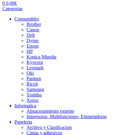
0
0,00
€
Categorias
Consumibles
Brother
Canon
Dell
Dymo
Epson
HP
Konica Minolta
Kyocera
Lexmark
Oki
Pantum
Ricoh
Samsung
Toshiba
Xerox
Informatica
Almacenamiento externo
Impresoras, Multifunciones, Etiquetadoras
Papeleria
Archivo y Clasificacion
Cintas y adhesivos