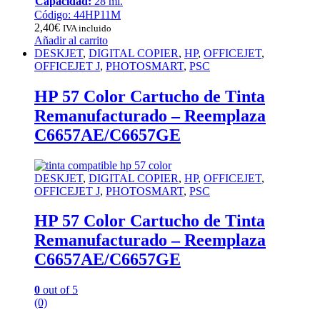
Capacidad:
28 ml.
Código: 44HP11M
2,40
€
IVA incluido
Añadir al carrito
DESKJET
,
DIGITAL COPIER
,
HP
,
OFFICEJET
,
OFFICEJET J
,
PHOTOSMART
,
PSC
HP 57 Color Cartucho de Tinta
Remanufacturado – Reemplaza
C6657AE/C6657GE
DESKJET
,
DIGITAL COPIER
,
HP
,
OFFICEJET
,
OFFICEJET J
,
PHOTOSMART
,
PSC
HP 57 Color Cartucho de Tinta
Remanufacturado – Reemplaza
C6657AE/C6657GE
0
out of 5
(0)