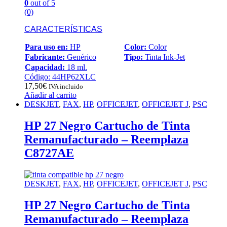
0
out of 5
(0)
CARACTERÍSTICAS
Para uso en:
HP
Color:
Color
Fabricante:
Genérico
Tipo:
Tinta Ink-Jet
Capacidad:
18 ml.
Código: 44HP62XLC
17,50
€
IVA incluido
Añadir al carrito
DESKJET
,
FAX
,
HP
,
OFFICEJET
,
OFFICEJET J
,
PSC
HP 27 Negro Cartucho de Tinta
Remanufacturado – Reemplaza
C8727AE
DESKJET
,
FAX
,
HP
,
OFFICEJET
,
OFFICEJET J
,
PSC
HP 27 Negro Cartucho de Tinta
Remanufacturado – Reemplaza