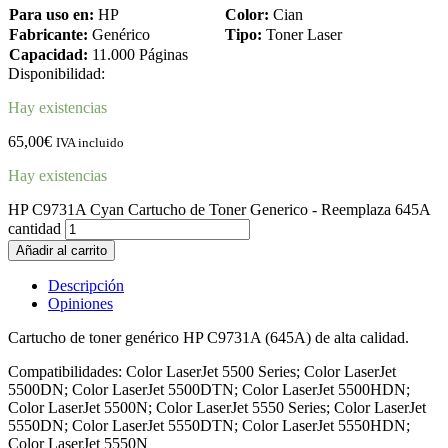
Para uso en:
HP
Color:
Cian
Fabricante:
Genérico
Tipo:
Toner Laser
Capacidad:
11.000 Páginas
Disponibilidad:
Hay existencias
65,00
€
IVA incluido
Hay existencias
HP C9731A Cyan Cartucho de Toner Generico - Reemplaza 645A
cantidad
Añadir al carrito
Descripción
Opiniones
Cartucho de toner genérico HP C9731A (645A) de alta calidad.
Compatibilidades: Color LaserJet 5500 Series; Color LaserJet
5500DN; Color LaserJet 5500DTN; Color LaserJet 5500HDN;
Color LaserJet 5500N; Color LaserJet 5550 Series; Color LaserJet
5550DN; Color LaserJet 5550DTN; Color LaserJet 5550HDN;
Color LaserJet 5550N