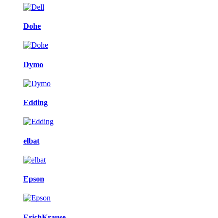
Dohe
Dymo
Edding
elbat
Epson
ErichKrause