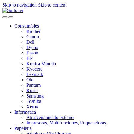
Skip to navigation
Skip to content
Consumibles
Brother
Canon
Dell
Dymo
Epson
HP
Konica Minolta
Kyocera
Lexmark
Oki
Pantum
Ricoh
Samsung
Toshiba
Xerox
Informatica
Almacenamiento externo
Impresoras, Multifunciones, Etiquetadoras
Papeleria
Archivo y Clasificacion