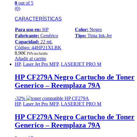
0
out of 5
(0)
CARACTERÍSTICAS
Para uso en:
HP
Color:
Negro
Fabricante:
Genérico
Tipo:
Tinta Ink-Jet
Capacidad:
22 ml.
Código: 44HP21XLBK
8,90
€
IVA incluido
Añadir al carrito
HP
,
Laser Jet Pro MFP
,
LASERJET PRO M
HP CF279A Negro Cartucho de Toner
Generico – Reemplaza 79A
-
32%
HP
,
Laser Jet Pro MFP
,
LASERJET PRO M
HP CF279A Negro Cartucho de Toner
Generico – Reemplaza 79A