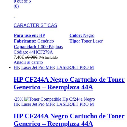
0
out of 5
(0)
CARACTERÍSTICAS
Para uso en:
HP
Color:
Negro
Fabricante:
Genérico
Tipo:
Toner Laser
Capacidad:
1.000 Páginas
Código: 44HCF279A
7,40
€
10,90
€
IVA incluido
Añadir al carrito
HP
,
Laser Jet Pro MFP
,
LASERJET PRO M
HP CF244A Negro Cartucho de Toner
Generico – Reemplaza 44A
-
25%
HP
,
Laser Jet Pro MFP
,
LASERJET PRO M
HP CF244A Negro Cartucho de Toner
Generico – Reemplaza 44A