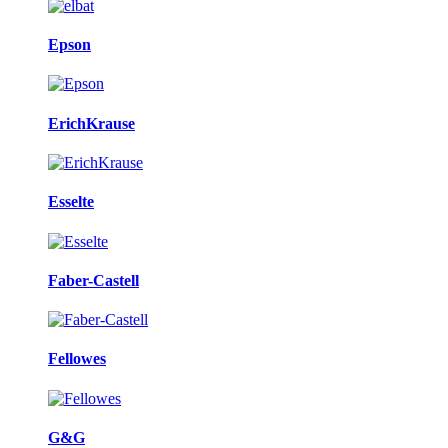
Epson
ErichKrause
Esselte
Faber-Castell
Fellowes
G&G