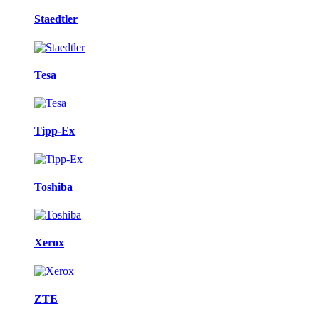
Staedtler
Tesa
Tipp-Ex
Toshiba
Xerox
ZTE