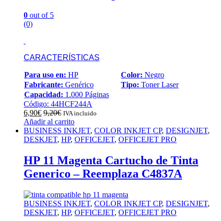
0
out of 5
(0)
CARACTERÍSTICAS
Para uso en:
HP
Color:
Negro
Fabricante:
Genérico
Tipo:
Toner Laser
Capacidad:
1.000 Páginas
Código: 44HCF244A
6,90
€
9,20
€
IVA incluido
Añadir al carrito
BUSINESS INKJET
,
COLOR INKJET CP
,
DESIGNJET
,
DESKJET
,
HP
,
OFFICEJET
,
OFFICEJET PRO
HP 11 Magenta Cartucho de Tinta
Generico – Reemplaza C4837A
BUSINESS INKJET
,
COLOR INKJET CP
,
DESIGNJET
,
DESKJET
,
HP
,
OFFICEJET
,
OFFICEJET PRO