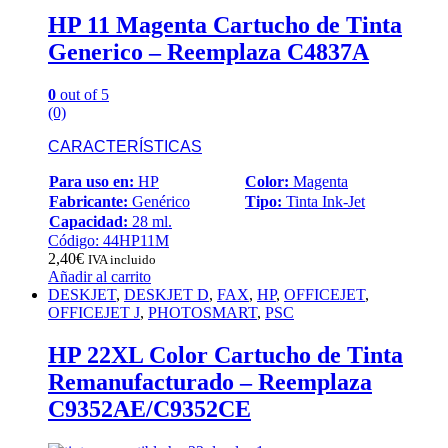
HP 11 Magenta Cartucho de Tinta
Generico – Reemplaza C4837A
0
out of 5
(0)
CARACTERÍSTICAS
Para uso en:
HP
Color:
Magenta
Fabricante:
Genérico
Tipo:
Tinta Ink-Jet
Capacidad:
28 ml.
Código: 44HP11M
2,40
€
IVA incluido
Añadir al carrito
DESKJET
,
DESKJET D
,
FAX
,
HP
,
OFFICEJET
,
OFFICEJET J
,
PHOTOSMART
,
PSC
HP 22XL Color Cartucho de Tinta
Remanufacturado – Reemplaza
C9352AE/C9352CE