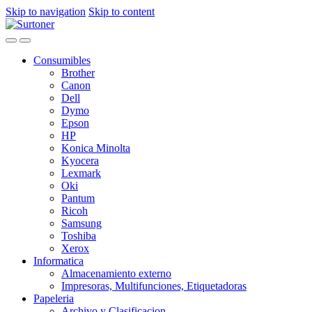
Skip to navigation
Skip to content
Consumibles
Brother
Canon
Dell
Dymo
Epson
HP
Konica Minolta
Kyocera
Lexmark
Oki
Pantum
Ricoh
Samsung
Toshiba
Xerox
Informatica
Almacenamiento externo
Impresoras, Multifunciones, Etiquetadoras
Papeleria
Archivo y Clasificacion