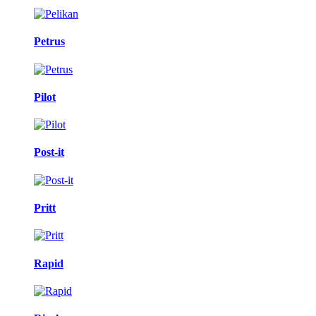
Petrus
Pilot
Post-it
Pritt
Rapid