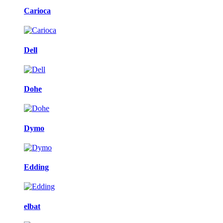
Carioca
Dell
Dohe
Dymo
Edding
elbat