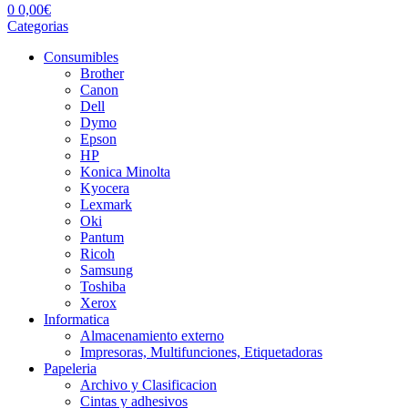
0
0,00
€
Categorias
Consumibles
Brother
Canon
Dell
Dymo
Epson
HP
Konica Minolta
Kyocera
Lexmark
Oki
Pantum
Ricoh
Samsung
Toshiba
Xerox
Informatica
Almacenamiento externo
Impresoras, Multifunciones, Etiquetadoras
Papeleria
Archivo y Clasificacion
Cintas y adhesivos