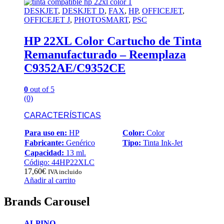
DESKJET
,
DESKJET D
,
FAX
,
HP
,
OFFICEJET
,
OFFICEJET J
,
PHOTOSMART
,
PSC
HP 22XL Color Cartucho de Tinta
Remanufacturado – Reemplaza
C9352AE/C9352CE
0
out of 5
(0)
CARACTERÍSTICAS
Para uso en:
HP
Color:
Color
Fabricante:
Genérico
Tipo:
Tinta Ink-Jet
Capacidad:
13 ml.
Código: 44HP22XLC
17,60
€
IVA incluido
Añadir al carrito
Brands Carousel
ALPINO