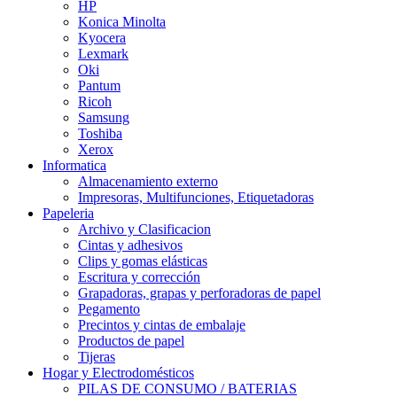
HP
Konica Minolta
Kyocera
Lexmark
Oki
Pantum
Ricoh
Samsung
Toshiba
Xerox
Informatica
Almacenamiento externo
Impresoras, Multifunciones, Etiquetadoras
Papeleria
Archivo y Clasificacion
Cintas y adhesivos
Clips y gomas elásticas
Escritura y corrección
Grapadoras, grapas y perforadoras de papel
Pegamento
Precintos y cintas de embalaje
Productos de papel
Tijeras
Hogar y Electrodomésticos
PILAS DE CONSUMO / BATERIAS