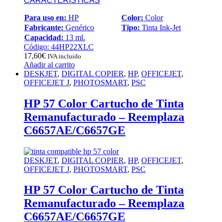
CARACTERÍSTICAS
Para uso en:
HP
Color:
Color
Fabricante:
Genérico
Tipo:
Tinta Ink-Jet
Capacidad:
13 ml.
Código: 44HP22XLC
17,60
€
IVA incluido
Añadir al carrito
DESKJET
,
DIGITAL COPIER
,
HP
,
OFFICEJET
,
OFFICEJET J
,
PHOTOSMART
,
PSC
HP 57 Color Cartucho de Tinta
Remanufacturado – Reemplaza
C6657AE/C6657GE
DESKJET
,
DIGITAL COPIER
,
HP
,
OFFICEJET
,
OFFICEJET J
,
PHOTOSMART
,
PSC
HP 57 Color Cartucho de Tinta
Remanufacturado – Reemplaza
C6657AE/C6657GE