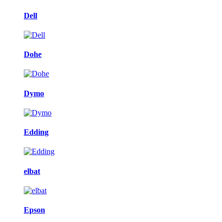
Dell
Dohe
Dymo
Edding
elbat
Epson