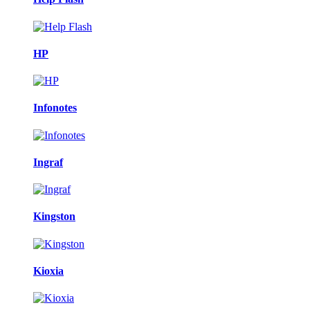
HP
Infonotes
Ingraf
Kingston
Kioxia