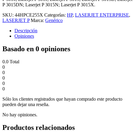
P 3015DN; Laserjet P 3015N; Laserjet P 3015X.
SKU:
44HPCE255X
Categorías:
HP
,
LASERJET ENTERPRISE
,
LASERJET P
Marca:
Genérico
Descripción
Opiniones
Basado en 0 opiniones
0.0
Total
0
0
0
0
0
Sólo los clientes registrados que hayan comprado este producto
pueden dejar una reseña.
No hay opiniones.
Productos relacionados