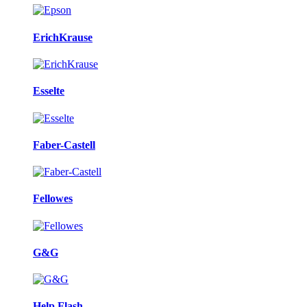
ErichKrause
Esselte
Faber-Castell
Fellowes
G&G
Help Flash