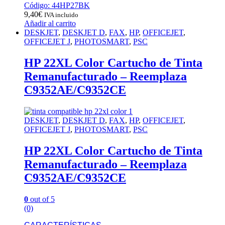
Código: 44HP27BK
9,40
€
IVA incluido
Añadir al carrito
DESKJET
,
DESKJET D
,
FAX
,
HP
,
OFFICEJET
,
OFFICEJET J
,
PHOTOSMART
,
PSC
HP 22XL Color Cartucho de Tinta
Remanufacturado – Reemplaza
C9352AE/C9352CE
DESKJET
,
DESKJET D
,
FAX
,
HP
,
OFFICEJET
,
OFFICEJET J
,
PHOTOSMART
,
PSC
HP 22XL Color Cartucho de Tinta
Remanufacturado – Reemplaza
C9352AE/C9352CE
0
out of 5
(0)