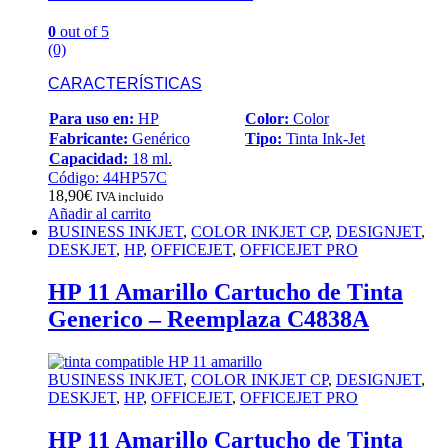
0
out of 5
(0)
CARACTERÍSTICAS
Para uso en:
HP
Color:
Color
Fabricante:
Genérico
Tipo:
Tinta Ink-Jet
Capacidad:
18 ml.
Código: 44HP57C
18,90
€
IVA incluido
Añadir al carrito
BUSINESS INKJET
,
COLOR INKJET CP
,
DESIGNJET
,
DESKJET
,
HP
,
OFFICEJET
,
OFFICEJET PRO
HP 11 Amarillo Cartucho de Tinta
Generico – Reemplaza C4838A
BUSINESS INKJET
,
COLOR INKJET CP
,
DESIGNJET
,
DESKJET
,
HP
,
OFFICEJET
,
OFFICEJET PRO
HP 11 Amarillo Cartucho de Tinta