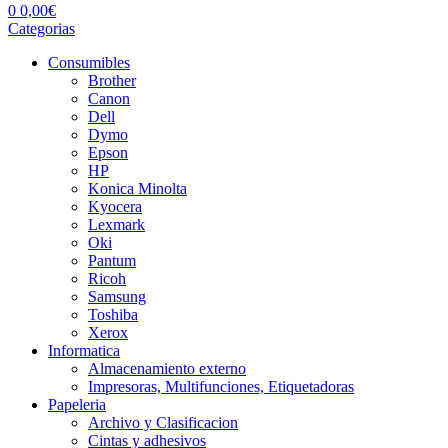
0
0,00
€
Categorias
Consumibles
Brother
Canon
Dell
Dymo
Epson
HP
Konica Minolta
Kyocera
Lexmark
Oki
Pantum
Ricoh
Samsung
Toshiba
Xerox
Informatica
Almacenamiento externo
Impresoras, Multifunciones, Etiquetadoras
Papeleria
Archivo y Clasificacion
Cintas y adhesivos