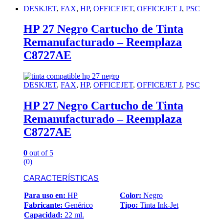
DESKJET
,
FAX
,
HP
,
OFFICEJET
,
OFFICEJET J
,
PSC
HP 27 Negro Cartucho de Tinta
Remanufacturado – Reemplaza
C8727AE
DESKJET
,
FAX
,
HP
,
OFFICEJET
,
OFFICEJET J
,
PSC
HP 27 Negro Cartucho de Tinta
Remanufacturado – Reemplaza
C8727AE
0
out of 5
(0)
CARACTERÍSTICAS
Para uso en:
HP
Color:
Negro
Fabricante:
Genérico
Tipo:
Tinta Ink-Jet
Capacidad:
22 ml.