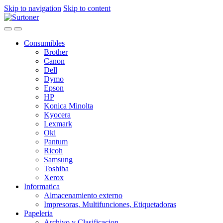
Skip to navigation
Skip to content
Consumibles
Brother
Canon
Dell
Dymo
Epson
HP
Konica Minolta
Kyocera
Lexmark
Oki
Pantum
Ricoh
Samsung
Toshiba
Xerox
Informatica
Almacenamiento externo
Impresoras, Multifunciones, Etiquetadoras
Papeleria
Archivo y Clasificacion