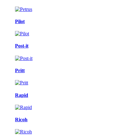
Pilot
Post-it
Pritt
Rapid
Ricoh