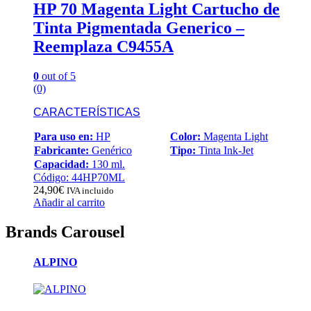
HP 70 Magenta Light Cartucho de
Tinta Pigmentada Generico –
Reemplaza C9455A
0
out of 5
(0)
CARACTERÍSTICAS
Para uso en:
HP
Color:
Magenta Light
Fabricante:
Genérico
Tipo:
Tinta Ink-Jet
Capacidad:
130 ml.
Código: 44HP70ML
24,90
€
IVA incluido
Añadir al carrito
Brands Carousel
ALPINO