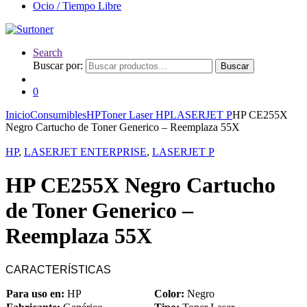
Ocio / Tiempo Libre
Search
Buscar por:
Buscar
0
Inicio
Consumibles
HP
Toner Laser HP
LASERJET P
HP CE255X
Negro Cartucho de Toner Generico – Reemplaza 55X
HP
,
LASERJET ENTERPRISE
,
LASERJET P
HP CE255X Negro Cartucho
de Toner Generico –
Reemplaza 55X
CARACTERÍSTICAS
Para uso en:
HP
Color:
Negro