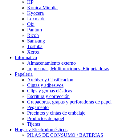
HP
Konica Minolta
Kyocera
Lexmark
Oki
Pantum
Ricoh
Samsung
Toshiba
Xerox
Informatica
Almacenamiento externo
Impresoras, Multifunciones, Etiquetadoras
Papeleria
Archivo y Clasificacion
Cintas y adhesivos
Clips y gomas elásticas
Escritura y corrección
Grapadoras, grapas y perforadoras de papel
Pegamento
Precintos y cintas de embalaje
Productos de papel
Tijeras
Hogar y Electrodomésticos
PILAS DE CONSUMO / BATERIAS