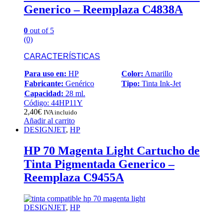
Generico – Reemplaza C4838A
0
out of 5
(0)
CARACTERÍSTICAS
Para uso en:
HP
Color:
Amarillo
Fabricante:
Genérico
Tipo:
Tinta Ink-Jet
Capacidad:
28 ml.
Código: 44HP11Y
2,40
€
IVA incluido
Añadir al carrito
DESIGNJET
,
HP
HP 70 Magenta Light Cartucho de
Tinta Pigmentada Generico –
Reemplaza C9455A
DESIGNJET
,
HP