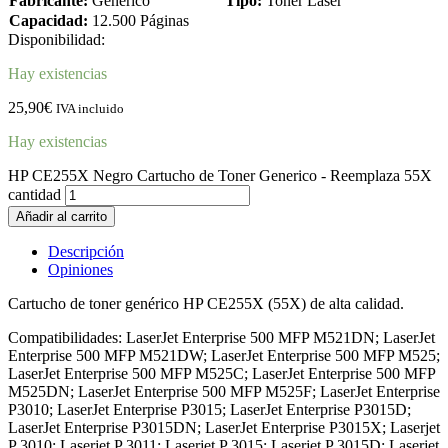
Fabricante:
Genérico
Tipo:
Toner Laser
Capacidad:
12.500 Páginas
Disponibilidad:
Hay existencias
25,90
€
IVA incluido
Hay existencias
HP CE255X Negro Cartucho de Toner Generico - Reemplaza 55X
cantidad
Añadir al carrito
Descripción
Opiniones
Cartucho de toner genérico HP CE255X (55X) de alta calidad.
Compatibilidades: LaserJet Enterprise 500 MFP M521DN; LaserJet
Enterprise 500 MFP M521DW; LaserJet Enterprise 500 MFP M525;
LaserJet Enterprise 500 MFP M525C; LaserJet Enterprise 500 MFP
M525DN; LaserJet Enterprise 500 MFP M525F; LaserJet Enterprise
P3010; LaserJet Enterprise P3015; LaserJet Enterprise P3015D;
LaserJet Enterprise P3015DN; LaserJet Enterprise P3015X; Laserjet
P 3010; Laserjet P 3011; Laserjet P 3015; Laserjet P 3015D; Laserjet