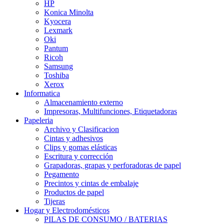
HP
Konica Minolta
Kyocera
Lexmark
Oki
Pantum
Ricoh
Samsung
Toshiba
Xerox
Informatica
Almacenamiento externo
Impresoras, Multifunciones, Etiquetadoras
Papeleria
Archivo y Clasificacion
Cintas y adhesivos
Clips y gomas elásticas
Escritura y corrección
Grapadoras, grapas y perforadoras de papel
Pegamento
Precintos y cintas de embalaje
Productos de papel
Tijeras
Hogar y Electrodomésticos
PILAS DE CONSUMO / BATERIAS