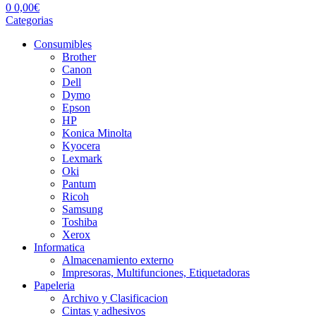
0
0,00
€
Categorias
Consumibles
Brother
Canon
Dell
Dymo
Epson
HP
Konica Minolta
Kyocera
Lexmark
Oki
Pantum
Ricoh
Samsung
Toshiba
Xerox
Informatica
Almacenamiento externo
Impresoras, Multifunciones, Etiquetadoras
Papeleria
Archivo y Clasificacion
Cintas y adhesivos