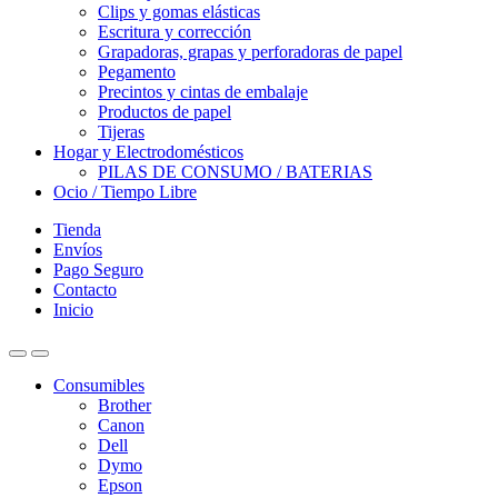
Clips y gomas elásticas
Escritura y corrección
Grapadoras, grapas y perforadoras de papel
Pegamento
Precintos y cintas de embalaje
Productos de papel
Tijeras
Hogar y Electrodomésticos
PILAS DE CONSUMO / BATERIAS
Ocio / Tiempo Libre
Tienda
Envíos
Pago Seguro
Contacto
Inicio
Consumibles
Brother
Canon
Dell
Dymo
Epson