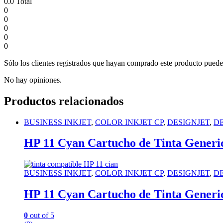
0.0
Total
0
0
0
0
0
Sólo los clientes registrados que hayan comprado este producto puede
No hay opiniones.
Productos relacionados
BUSINESS INKJET
,
COLOR INKJET CP
,
DESIGNJET
,
D
HP 11 Cyan Cartucho de Tinta Gener
BUSINESS INKJET
,
COLOR INKJET CP
,
DESIGNJET
,
D
HP 11 Cyan Cartucho de Tinta Gener
0
out of 5