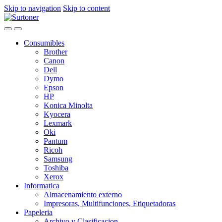
Skip to navigation
Skip to content
Consumibles
Brother
Canon
Dell
Dymo
Epson
HP
Konica Minolta
Kyocera
Lexmark
Oki
Pantum
Ricoh
Samsung
Toshiba
Xerox
Informatica
Almacenamiento externo
Impresoras, Multifunciones, Etiquetadoras
Papeleria
Archivo y Clasificacion