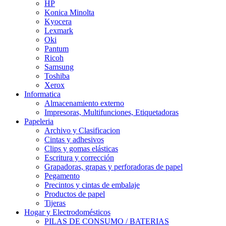
HP
Konica Minolta
Kyocera
Lexmark
Oki
Pantum
Ricoh
Samsung
Toshiba
Xerox
Informatica
Almacenamiento externo
Impresoras, Multifunciones, Etiquetadoras
Papeleria
Archivo y Clasificacion
Cintas y adhesivos
Clips y gomas elásticas
Escritura y corrección
Grapadoras, grapas y perforadoras de papel
Pegamento
Precintos y cintas de embalaje
Productos de papel
Tijeras
Hogar y Electrodomésticos
PILAS DE CONSUMO / BATERIAS