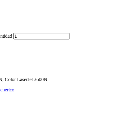
ntidad
N; Color LaserJet 3600N.
enérico