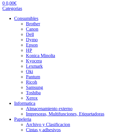
0
0,00
€
Categorias
Consumibles
Brother
Canon
Dell
Dymo
Epson
HP
Konica Minolta
Kyocera
Lexmark
Oki
Pantum
Ricoh
Samsung
Toshiba
Xerox
Informatica
Almacenamiento externo
Impresoras, Multifunciones, Etiquetadoras
Papeleria
Archivo y Clasificacion
Cintas y adhesivos