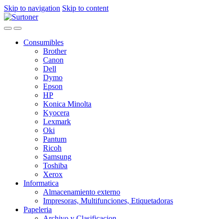
Skip to navigation
Skip to content
Consumibles
Brother
Canon
Dell
Dymo
Epson
HP
Konica Minolta
Kyocera
Lexmark
Oki
Pantum
Ricoh
Samsung
Toshiba
Xerox
Informatica
Almacenamiento externo
Impresoras, Multifunciones, Etiquetadoras
Papeleria
Archivo y Clasificacion