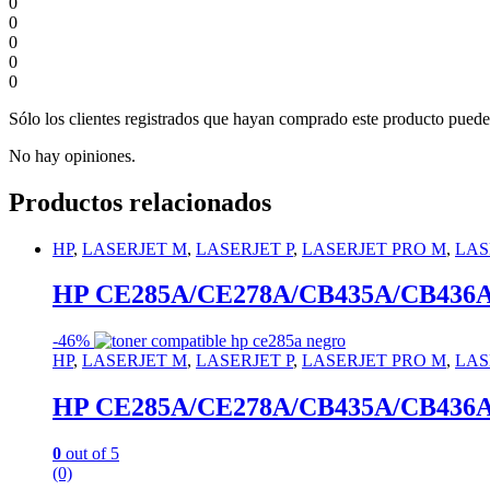
0
0
0
0
0
Sólo los clientes registrados que hayan comprado este producto puede
No hay opiniones.
Productos relacionados
HP
,
LASERJET M
,
LASERJET P
,
LASERJET PRO M
,
LAS
HP CE285A/CE278A/CB435A/CB436A Ne
-
46%
HP
,
LASERJET M
,
LASERJET P
,
LASERJET PRO M
,
LAS
HP CE285A/CE278A/CB435A/CB436A Ne
0
out of 5
(0)