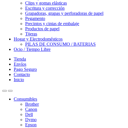
Clips y gomas elásticas
Escritura y corrección
Grapadoras, grapas y perforadoras de papel
Pegamento
Precintos y cintas de embalaje
Productos de papel
Tijeras
Hogar y Electrodomésticos
PILAS DE CONSUMO / BATERIAS
Ocio / Tiempo Libre
Tienda
Envíos
Pago Seguro
Contacto
Inicio
Consumibles
Brother
Canon
Dell
Dymo
Epson