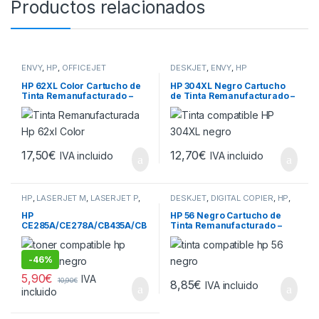
Productos relacionados
ENVY
,
HP
,
OFFICEJET
DESKJET
,
ENVY
,
HP
HP 62XL Color Cartucho de
HP 304XL Negro Cartucho
Tinta Remanufacturado –
de Tinta Remanufacturado –
Reemplaza
Muestra Nivel de Tinta –
C2P06AE/C2P07AE
Reemplaza
N9K08AE/N9K06AE
17,50
€
12,70
€
IVA incluido
IVA incluido
HP
,
LASERJET M
,
LASERJET P
,
DESKJET
,
DIGITAL COPIER
,
HP
,
LASERJET PRO M
,
LASERJET
OFFICEJET
,
OFFICEJET J
,
PRO P
PHOTOSMART
,
PSC
HP
HP 56 Negro Cartucho de
CE285A/CE278A/CB435A/CB
Tinta Remanufacturado –
436A Negro Cartucho de
Reemplaza
Toner Generico –
C6656AE/C6656GE
Reemplaza
-
46%
85A/78A/35A/36A
5,90
€
IVA
10,90
€
8,85
€
IVA incluido
incluido