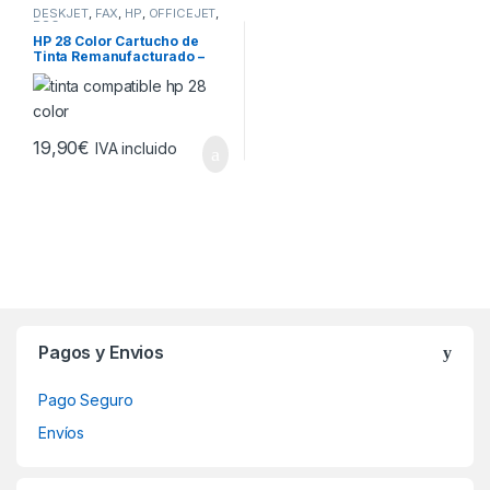
DESKJET
,
FAX
,
HP
,
OFFICEJET
,
PSC
HP 28 Color Cartucho de
Tinta Remanufacturado –
Reemplaza C8728AE
19,90
€
IVA incluido
Brands Carousel
Pagos y Envios
Pago Seguro
Envíos