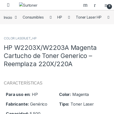
Skip to navigation
Skip to content
0
Inicio
Consumibles
HP
Toner Laser HP
COLOR LASERJET
,
HP
HP W2203X/W2203A Magenta
Cartucho de Toner Generico –
Reemplaza 220X/220A
CARACTERÍSTICAS
Para uso en:
HP
Color:
Magenta
Fabricante:
Genérico
Tipo:
Toner Laser
Capacidad:
5.500