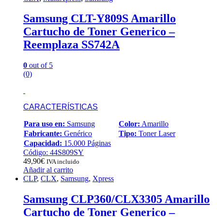
Samsung CLT-Y809S Amarillo
Cartucho de Toner Generico –
Reemplaza SS742A
0
out of 5
(0)
CARACTERÍSTICAS
Para uso en:
Samsung
Color:
Amarillo
Fabricante:
Genérico
Tipo:
Toner Laser
Capacidad:
15.000 Páginas
Código: 44S809SY
49,90
€
IVA incluido
Añadir al carrito
CLP
,
CLX
,
Samsung
,
Xpress
Samsung CLP360/CLX3305 Amarillo
Cartucho de Toner Generico –