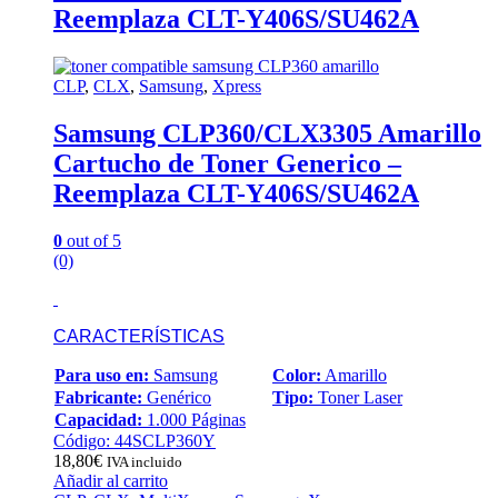
Reemplaza CLT-Y406S/SU462A
CLP
,
CLX
,
Samsung
,
Xpress
Samsung CLP360/CLX3305 Amarillo
Cartucho de Toner Generico –
Reemplaza CLT-Y406S/SU462A
0
out of 5
(0)
CARACTERÍSTICAS
Para uso en:
Samsung
Color:
Amarillo
Fabricante:
Genérico
Tipo:
Toner Laser
Capacidad:
1.000 Páginas
Código: 44SCLP360Y
18,80
€
IVA incluido
Añadir al carrito