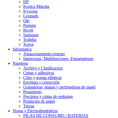
HP
Konica Minolta
Kyocera
Lexmark
Oki
Pantum
Ricoh
Samsung
Toshiba
Xerox
Informatica
Almacenamiento externo
Impresoras, Multifunciones, Etiquetadoras
Papeleria
Archivo y Clasificacion
Cintas y adhesivos
Clips y gomas elásticas
Escritura y corrección
Grapadoras, grapas y perforadoras de papel
Pegamento
Precintos y cintas de embalaje
Productos de papel
Tijeras
Hogar y Electrodomésticos
PILAS DE CONSUMO / BATERIAS