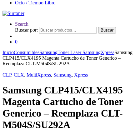
Ocio / Tiempo Libre
Search
Buscar por:
Buscar
0
Inicio
Consumibles
Samsung
Toner Laser Samsung
Xpress
Samsung
CLP415/CLX4195 Magenta Cartucho de Toner Generico –
Reemplaza CLT-M504S/SU292A
CLP
,
CLX
,
MultiXpress
,
Samsung
,
Xpress
Samsung CLP415/CLX4195
Magenta Cartucho de Toner
Generico – Reemplaza CLT-
M504S/SU292A