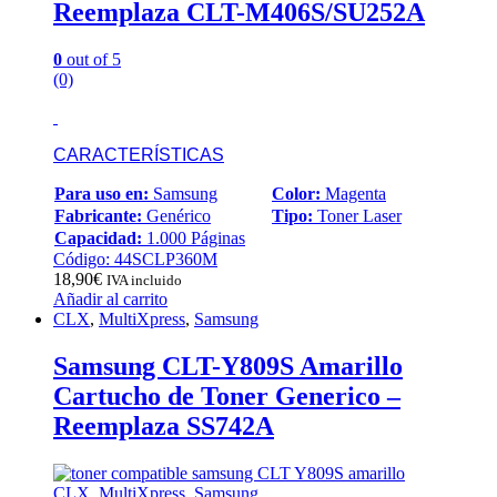
Reemplaza CLT-M406S/SU252A
0
out of 5
(0)
CARACTERÍSTICAS
Para uso en:
Samsung
Color:
Magenta
Fabricante:
Genérico
Tipo:
Toner Laser
Capacidad:
1.000 Páginas
Código: 44SCLP360M
18,90
€
IVA incluido
Añadir al carrito
CLX
,
MultiXpress
,
Samsung
Samsung CLT-Y809S Amarillo
Cartucho de Toner Generico –
Reemplaza SS742A
CLX
,
MultiXpress
,
Samsung