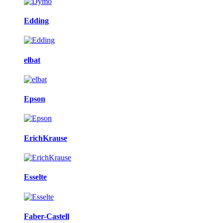
Edding
elbat
Epson
ErichKrause
Esselte
Faber-Castell