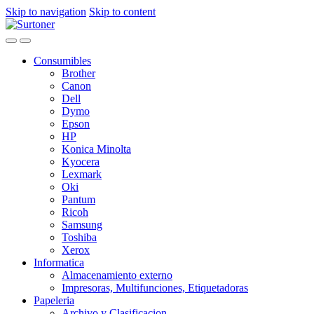
Skip to navigation
Skip to content
Consumibles
Brother
Canon
Dell
Dymo
Epson
HP
Konica Minolta
Kyocera
Lexmark
Oki
Pantum
Ricoh
Samsung
Toshiba
Xerox
Informatica
Almacenamiento externo
Impresoras, Multifunciones, Etiquetadoras
Papeleria
Archivo y Clasificacion