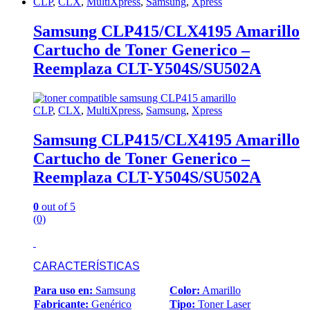
CLP
,
CLX
,
MultiXpress
,
Samsung
,
Xpress
Samsung CLP415/CLX4195 Amarillo
Cartucho de Toner Generico –
Reemplaza CLT-Y504S/SU502A
CLP
,
CLX
,
MultiXpress
,
Samsung
,
Xpress
Samsung CLP415/CLX4195 Amarillo
Cartucho de Toner Generico –
Reemplaza CLT-Y504S/SU502A
0
out of 5
(0)
CARACTERÍSTICAS
Para uso en:
Samsung
Color:
Amarillo
Fabricante:
Genérico
Tipo:
Toner Laser