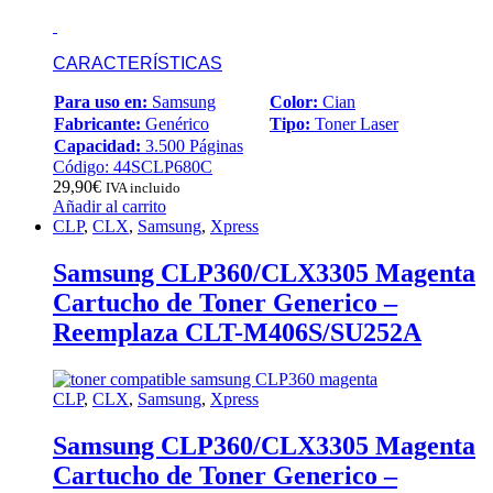
CARACTERÍSTICAS
Para uso en:
Samsung
Color:
Cian
Fabricante:
Genérico
Tipo:
Toner Laser
Capacidad:
3.500 Páginas
Código: 44SCLP680C
29,90
€
IVA incluido
Añadir al carrito
CLP
,
CLX
,
Samsung
,
Xpress
Samsung CLP360/CLX3305 Magenta
Cartucho de Toner Generico –
Reemplaza CLT-M406S/SU252A
CLP
,
CLX
,
Samsung
,
Xpress
Samsung CLP360/CLX3305 Magenta
Cartucho de Toner Generico –