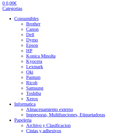
0
0,00
€
Categorias
Consumibles
Brother
Canon
Dell
Dymo
Epson
HP
Konica Minolta
Kyocera
Lexmark
Oki
Pantum
Ricoh
Samsung
Toshiba
Xerox
Informatica
Almacenamiento externo
Impresoras, Multifunciones, Etiquetadoras
Papeleria
Archivo y Clasificacion
Cintas y adhesivos