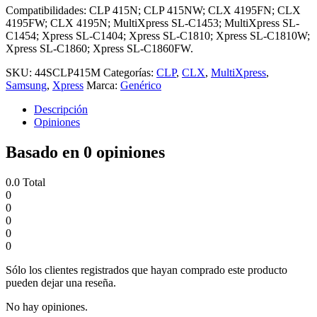
Compatibilidades: CLP 415N; CLP 415NW; CLX 4195FN; CLX
4195FW; CLX 4195N; MultiXpress SL-C1453; MultiXpress SL-
C1454; Xpress SL-C1404; Xpress SL-C1810; Xpress SL-C1810W;
Xpress SL-C1860; Xpress SL-C1860FW.
SKU:
44SCLP415M
Categorías:
CLP
,
CLX
,
MultiXpress
,
Samsung
,
Xpress
Marca:
Genérico
Descripción
Opiniones
Basado en 0 opiniones
0.0
Total
0
0
0
0
0
Sólo los clientes registrados que hayan comprado este producto
pueden dejar una reseña.
No hay opiniones.