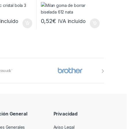
0.8mm – Trazo
Suave – No Abrasiva – Color
 Tinta con Base
Blanco
ranslucido –
0,52
€
incluido
IVA incluido
ción General
Privacidad
es Generales
Aviso Legal