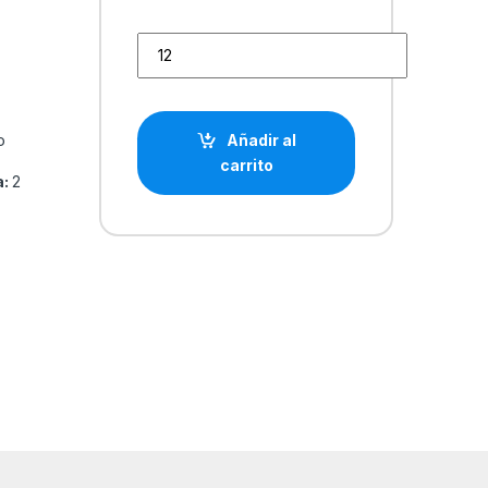
Staedtler Mars Micro Minas para Portaminas 0.5mm
o
Añadir al
carrito
a:
2