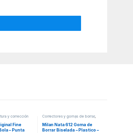
itura y corrección
Correctores y gomas de borrar
,
Escritura y corrección
iginal Fine
Milan Nata 612 Goma de
Bola – Punta
Borrar Biselada – Plastico –