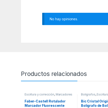
No hay opiniones.
Productos relacionados
Escritura y corrección
,
Marcadores
Boligrafos
,
Escritur
y Subrayadores
Faber-Castell Rotulador
Bic Cristal Origi
Marcador Fluorescente
Boligrafo de Bol