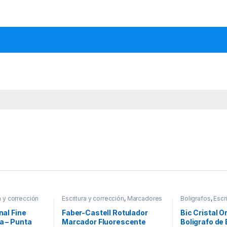
a y corrección
Escritura y corrección
,
Marcadores
Boligrafos
,
Escr
y Subrayadores
nal Fine
Faber-Castell Rotulador
Bic Cristal Or
a – Punta
Marcador Fluorescente
Boligrafo de 