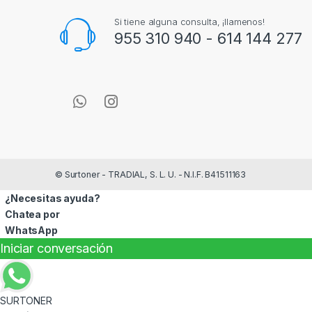
Si tiene alguna consulta, ¡llamenos!
955 310 940 - 614 144 277
© Surtoner - TRADIAL, S. L. U. - N.I.F. B41511163
¿Necesitas ayuda?
Chatea por
WhatsApp
Iniciar conversación
SURTONER