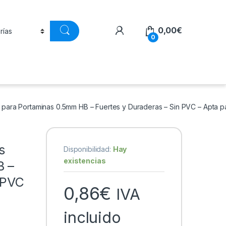
0,00
€
0
 para Portaminas 0.5mm HB – Fuertes y Duraderas – Sin PVC – Apta p
s
Disponibilidad:
Hay
existencias
B –
 PVC
0,86
€
IVA
incluido