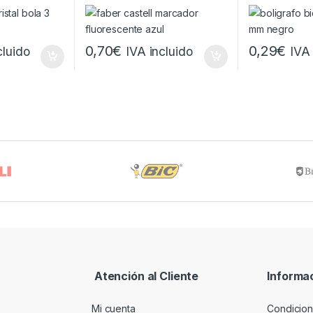
mm – Trazo
Textliner 48 – Punta
Redonda de 
nta con Base
Biselada – Trazo entre
de 0.30mm –
slucido –
1.2mm y 5mm – Tinta con
de Aceite – T
Base de Agua – Color Azul
Color Negro
0,70
€
0,29
€
cluido
IVA incluido
IVA 
Atención al Cliente
Informa
Mi cuenta
Condicion