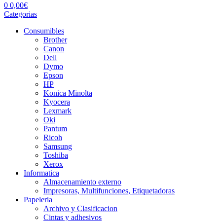
0
0,00
€
Categorias
Consumibles
Brother
Canon
Dell
Dymo
Epson
HP
Konica Minolta
Kyocera
Lexmark
Oki
Pantum
Ricoh
Samsung
Toshiba
Xerox
Informatica
Almacenamiento externo
Impresoras, Multifunciones, Etiquetadoras
Papeleria
Archivo y Clasificacion
Cintas y adhesivos