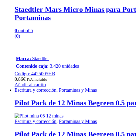
Staedtler Mars Micro Minas para Por
Portaminas
0
out of 5
(0)
Marca:
Staedtler
Contenido caja:
3.420 unidades
Código: 4425005HB
0,86
€
IVA incluido
Añadir al carrito
Escritura y corrección
,
Portaminas y Minas
Pilot Pack de 12 Minas Begreen 0.5 p
Escritura y corrección
,
Portaminas y Minas
Pilot Pack de 12 Minas Begreen 0.5 p