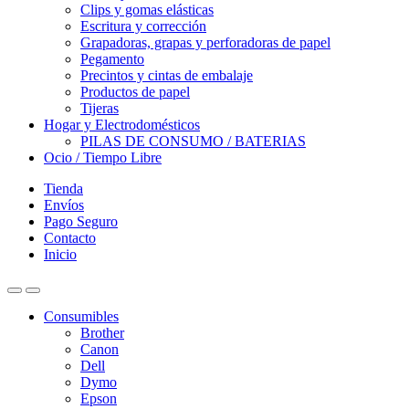
Clips y gomas elásticas
Escritura y corrección
Grapadoras, grapas y perforadoras de papel
Pegamento
Precintos y cintas de embalaje
Productos de papel
Tijeras
Hogar y Electrodomésticos
PILAS DE CONSUMO / BATERIAS
Ocio / Tiempo Libre
Tienda
Envíos
Pago Seguro
Contacto
Inicio
Consumibles
Brother
Canon
Dell
Dymo
Epson