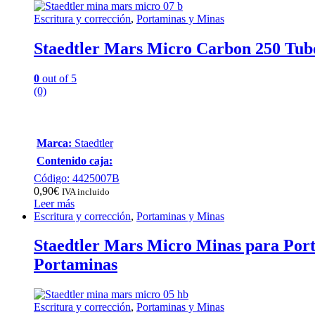
Escritura y corrección
,
Portaminas y Minas
Staedtler Mars Micro Carbon 250 Tubo
0
out of 5
(0)
Marca:
Staedtler
Contenido caja:
Código: 4425007B
0,90
€
IVA incluido
Leer más
Escritura y corrección
,
Portaminas y Minas
Staedtler Mars Micro Minas para Por
Portaminas
Escritura y corrección
,
Portaminas y Minas