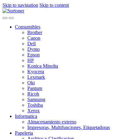
Skip to navigation
Skip to content
Consumibles
Brother
Canon
Dell
Dymo
Epson
HP
Konica Minolta
Kyocera
Lexmark
Oki
Pantum
Ricoh
Samsung
Toshiba
Xerox
Informatica
Almacenamiento externo
Impresoras, Multifunciones, Etiquetadoras
Papeleria
Archivo y Clasificacion