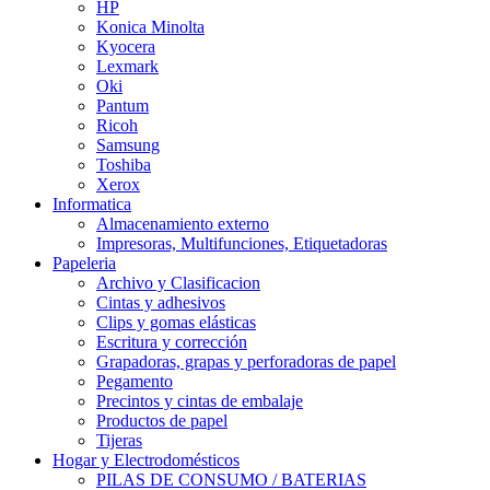
HP
Konica Minolta
Kyocera
Lexmark
Oki
Pantum
Ricoh
Samsung
Toshiba
Xerox
Informatica
Almacenamiento externo
Impresoras, Multifunciones, Etiquetadoras
Papeleria
Archivo y Clasificacion
Cintas y adhesivos
Clips y gomas elásticas
Escritura y corrección
Grapadoras, grapas y perforadoras de papel
Pegamento
Precintos y cintas de embalaje
Productos de papel
Tijeras
Hogar y Electrodomésticos
PILAS DE CONSUMO / BATERIAS