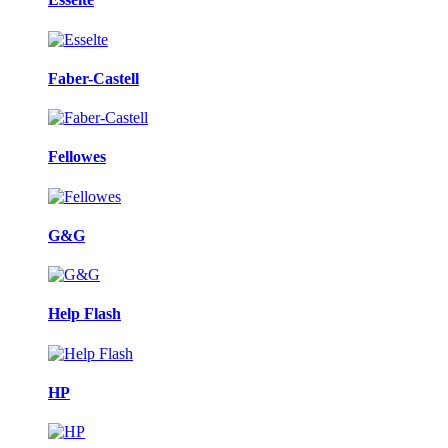
Faber-Castell
Fellowes
G&G
Help Flash
HP