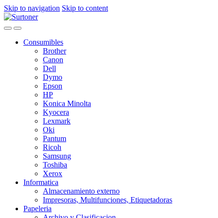
Skip to navigation
Skip to content
Consumibles
Brother
Canon
Dell
Dymo
Epson
HP
Konica Minolta
Kyocera
Lexmark
Oki
Pantum
Ricoh
Samsung
Toshiba
Xerox
Informatica
Almacenamiento externo
Impresoras, Multifunciones, Etiquetadoras
Papeleria
Archivo y Clasificacion