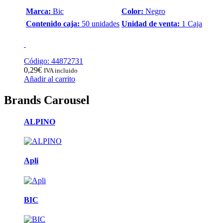
Marca:
Bic
Color:
Negro
Contenido caja:
50 unidades
Unidad de venta:
1 Caja
Código: 44872731
0,29
€
IVA incluido
Añadir al carrito
Brands Carousel
ALPINO
Apli
BIC