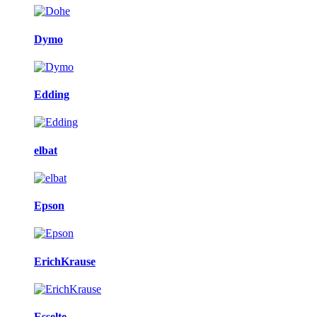
Dymo
Edding
elbat
Epson
ErichKrause
Esselte