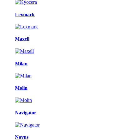
Lexmark
Maxell
Milan
Molin
Navigator
Novus