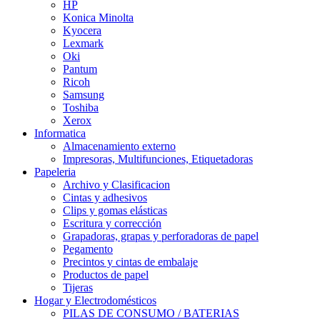
HP
Konica Minolta
Kyocera
Lexmark
Oki
Pantum
Ricoh
Samsung
Toshiba
Xerox
Informatica
Almacenamiento externo
Impresoras, Multifunciones, Etiquetadoras
Papeleria
Archivo y Clasificacion
Cintas y adhesivos
Clips y gomas elásticas
Escritura y corrección
Grapadoras, grapas y perforadoras de papel
Pegamento
Precintos y cintas de embalaje
Productos de papel
Tijeras
Hogar y Electrodomésticos
PILAS DE CONSUMO / BATERIAS