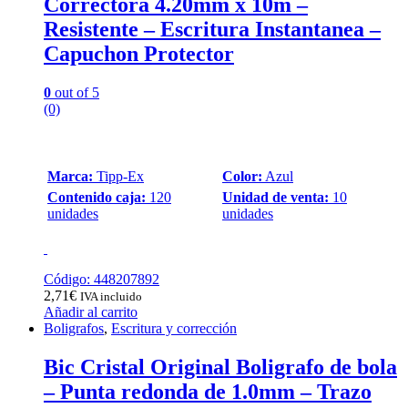
Correctora 4.20mm x 10m –
Resistente – Escritura Instantanea –
Capuchon Protector
0
out of 5
(0)
Marca:
Tipp-Ex
Color:
Azul
Contenido caja:
120
Unidad de venta:
10
unidades
unidades
Código: 448207892
2,71
€
IVA incluido
Añadir al carrito
Boligrafos
,
Escritura y corrección
Bic Cristal Original Boligrafo de bola
– Punta redonda de 1.0mm – Trazo