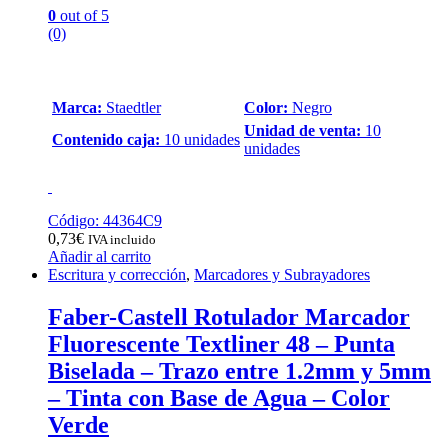
0
out of 5
(0)
Marca:
Staedtler
Color:
Negro
Unidad de venta:
10
Contenido caja:
10 unidades
unidades
Código: 44364C9
0,73
€
IVA incluido
Añadir al carrito
Escritura y corrección
,
Marcadores y Subrayadores
Faber-Castell Rotulador Marcador
Fluorescente Textliner 48 – Punta
Biselada – Trazo entre 1.2mm y 5mm
– Tinta con Base de Agua – Color
Verde