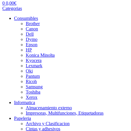
0
0,00
€
Categorias
Consumibles
Brother
Canon
Dell
Dymo
Epson
HP
Konica Minolta
Kyocera
Lexmark
Oki
Pantum
Ricoh
Samsung
Toshiba
Xerox
Informatica
Almacenamiento externo
Impresoras, Multifunciones, Etiquetadoras
Papeleria
Archivo y Clasificacion
Cintas y adhesivos